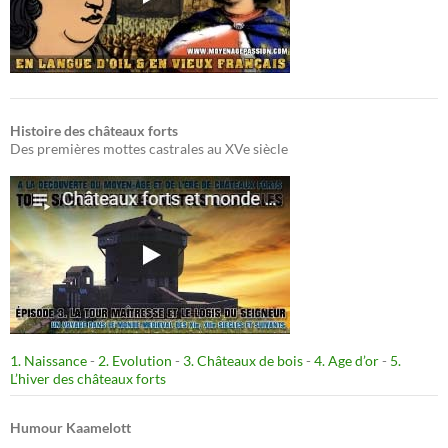
Histoire des châteaux forts
Des premières mottes castrales au XVe siècle
1. Naissance
-
2. Evolution
-
3. Châteaux de bois
-
4. Age d’or
-
5.
L’hiver des châteaux forts
Humour Kaamelott