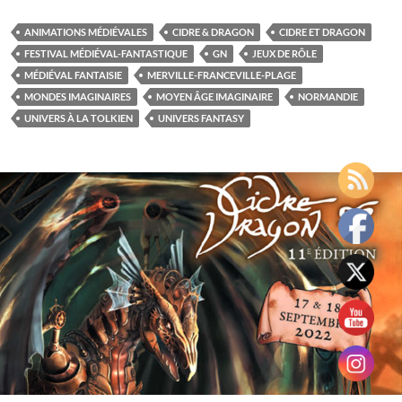
Dark
Fantasy
ANIMATIONS MÉDIÉVALES
CIDRE & DRAGON
CIDRE ET DRAGON
à
FESTIVAL MÉDIÉVAL-FANTASTIQUE
GN
JEUX DE RÔLE
l’honneur
MÉDIÉVAL FANTAISIE
MERVILLE-FRANCEVILLE-PLAGE
au
MONDES IMAGINAIRES
MOYEN ÂGE IMAGINAIRE
NORMANDIE
festival
UNIVERS À LA TOLKIEN
UNIVERS FANTASY
médiéval-
fantastique
Cidre
&
Dragon