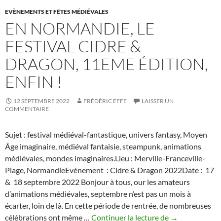
EVÈNEMENTS ET FÊTES MÉDIÉVALES
EN NORMANDIE, LE
FESTIVAL CIDRE &
DRAGON, 11EME ÉDITION,
ENFIN !
12 SEPTEMBRE 2022
FRÉDÉRIC EFFE
LAISSER UN
COMMENTAIRE
Sujet : festival médiéval-fantastique, univers fantasy, Moyen
Âge imaginaire, médiéval fantaisie, steampunk, animations
médiévales, mondes imaginaires.Lieu : Merville-Franceville-
Plage, NormandieEvénement : Cidre & Dragon 2022Date : 17
& 18 septembre 2022 Bonjour à tous, our les amateurs
d’animations médiévales, septembre n’est pas un mois à
écarter, loin de là. En cette période de rentrée, de nombreuses
En
célébrations ont même …
Continuer la lecture de
→