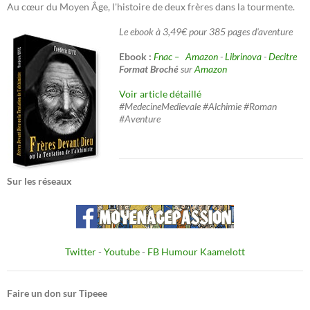
Au cœur du Moyen Âge, l'histoire de deux frères dans la tourmente.
Le ebook à 3,49€ pour 385 pages d'aventure
Ebook :
Fnac –
Amazon
-
Librinova
-
Decitre
Format Broché
sur
Amazon
Voir article détaillé
#MedecineMedievale #Alchimie #Roman
#Aventure
Sur les réseaux
Twitter
-
Youtube
-
FB Humour Kaamelott
Faire un don sur Tipeee