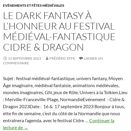
EVÈNEMENTS ET FÊTES MÉDIÉVALES
LE DARK FANTASY À
L’HONNEUR AU FESTIVAL
MÉDIÉVAL-FANTASTIQUE
CIDRE & DRAGON
15 SEPTEMBRE 2023
FRÉDÉRIC EFFE
LAISSER UN
COMMENTAIRE
Sujet : festival médiéval-fantastique, univers fantasy, Moyen
Âge imaginaire, médiéval fantaisie, animations médiévales,
mondes imaginaires, GN, jeux de Rôle, Univers à la Tolkien.Lieu
: Merville-Franceville-Plage, NormandieEvénement : Cidre &
Dragon 2023Date : 16 & 17 septembre 2023 Bonjour à tous,
ette fin de semaine, c’est du côté de la Normandie que nous
entraînera l’agenda, avec le festival Cidre …
Continuer la
Le
lecture de
→