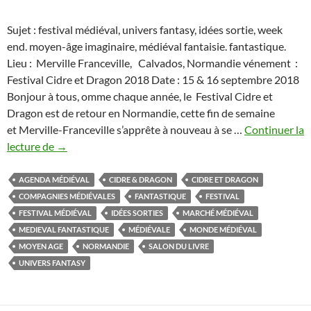
Sujet : festival médiéval, univers fantasy, idées sortie, week
end. moyen-âge imaginaire, médiéval fantaisie. fantastique.
Lieu : Merville Franceville, Calvados, Normandie vénement :
Festival Cidre et Dragon 2018 Date : 15 & 16 septembre 2018
Bonjour à tous, omme chaque année, le Festival Cidre et
Dragon est de retour en Normandie, cette fin de semaine
et Merville-Franceville s’apprête à nouveau à se …
Continuer la
Le
lecture de
→
Festival
Cidre
AGENDA MÉDIÉVAL
CIDRE & DRAGON
CIDRE ET DRAGON
&
COMPAGNIES MÉDIÉVALES
FANTASTIQUE
FESTIVAL
Dragon
FESTIVAL MÉDIÉVAL
IDÉES SORTIES
MARCHÉ MÉDIÉVAL
2018,
MEDIEVAL FANTASTIQUE
MÉDIÉVALE
MONDE MÉDIÉVAL
en
MOYEN AGE
NORMANDIE
SALON DU LIVRE
route
UNIVERS FANTASY
pour
Merravilla