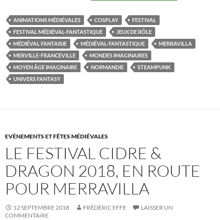
Normandie,
le
ANIMATIONS MÉDIÉVALES
COSPLAY
FESTIVAL
Festival
FESTIVAL MÉDIÉVAL-FANTASTIQUE
JEUX DE RÔLE
Cidre
MÉDIÉVAL FANTAISIE
MÉDIÉVAL-FANTASTIQUE
MERRAVILLA
&
MERVILLE-FRANCEVILLE
MONDES IMAGINAIRES
Dragon,
MOYEN ÂGE IMAGINAIRE
NORMANDIE
STEAMPUNK
11eme
UNIVERS FANTASY
édition,
enfin
!
EVÈNEMENTS ET FÊTES MÉDIÉVALES
LE FESTIVAL CIDRE &
DRAGON 2018, EN ROUTE
POUR MERRAVILLA
12 SEPTEMBRE 2018
FRÉDÉRIC EFFE
LAISSER UN
COMMENTAIRE