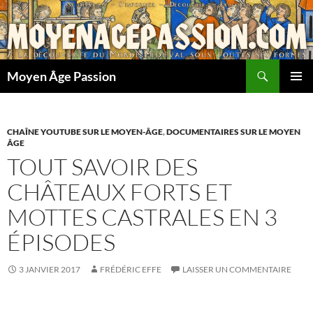
Aller
au
contenu
Recherche
Moyen Âge Passion
MENU
PRINCI
CHAÎNE YOUTUBE SUR LE MOYEN-ÂGE
,
DOCUMENTAIRES SUR LE MOYEN
ÂGE
TOUT SAVOIR DES
CHÂTEAUX FORTS ET
MOTTES CASTRALES EN 3
ÉPISODES
3 JANVIER 2017
FRÉDÉRIC EFFE
LAISSER UN COMMENTAIRE