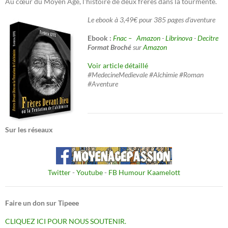
Au cœur du Moyen Âge, l'histoire de deux frères dans la tourmente.
Le ebook à 3,49€ pour 385 pages d'aventure
Ebook :
Fnac –
Amazon
-
Librinova
-
Decitre
Format Broché
sur
Amazon
Voir article détaillé
#MedecineMedievale #Alchimie #Roman
#Aventure
Sur les réseaux
Twitter
-
Youtube
-
FB Humour Kaamelott
Faire un don sur Tipeee
CLIQUEZ ICI POUR NOUS SOUTENIR.