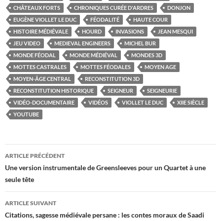
CHÂTEAUX FORTS
CHRONIQUES CURÉE D'ARDRES
DONJON
EUGÈNE VIOLLET LE DUC
FÉODALITÉ
HAUTE COUR
HISTOIRE MÉDIÉVALE
HOURD
INVASIONS
JEAN MESQUI
JEU VIDEO
MEDIEVAL ENGINEERS
MICHEL BUR
MONDE FÉODAL
MONDE MÉDIÉVAL
MONDES 3D
MOTTES CASTRALES
MOTTES FÉODALES
MOYEN AGE
MOYEN-ÂGE CENTRAL
RECONSTITUTION 3D
RECONSTITUTION HISTORIQUE
SEIGNEUR
SEIGNEURIE
VIDÉO-DOCUMENTAIRE
VIDÉOS
VIOLLET LE DUC
XIIE SIÈCLE
YOUTUBE
Navigation
ARTICLE PRÉCÉDENT
des
Une version instrumentale de Greensleeves pour un Quartet à une
seule tête
articles
ARTICLE SUIVANT
Citations, sagesse médiévale persane : les contes moraux de Saadi