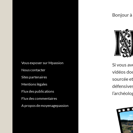
Bonjour à 
Vous exposer sur Mpassion
Si vous av
Nous contacter
vidéos do
Sites partenaires
sourcée et 
Mentions légales
défensives
Flux des publications
l’archéolo
Flux des commentaires
A propos de moyenagepassion