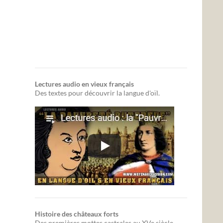
Lectures audio en vieux français
Des textes pour découvrir la langue d'oïl.
Histoire des châteaux forts
Des premières mottes castrales au XVe siècle