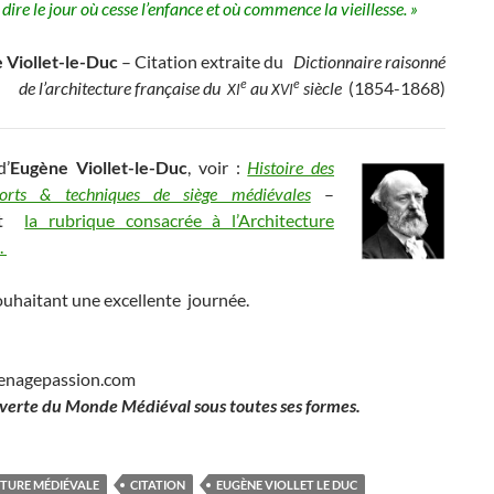
 dire le jour où cesse l’enfance et où commence la vieillesse. »
 Viollet-le-Duc
– Citation extraite du
Dictionnaire raisonné
e
e
de l’architecture française du
au
siècle
(1854-1868)
XI
XVI
d’
Eugène Viollet-le-Duc
, voir :
Histoire des
forts & techniques de siège médiévales
–
ent
la rubrique consacrée à l’Architecture
.
ouhaitant une excellente journée.
enagepassion.com
verte du Monde Médiéval sous toutes ses formes.
TURE MÉDIÉVALE
CITATION
EUGÈNE VIOLLET LE DUC