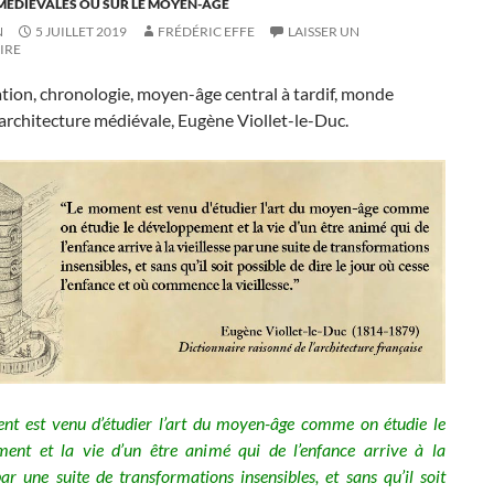
MÉDIÉVALES OU SUR LE MOYEN-ÂGE
N
5 JUILLET 2019
FRÉDÉRIC EFFE
LAISSER UN
IRE
ation, chronologie, moyen-âge central à tardif, monde
architecture médiévale, Eugène Viollet-le-Duc.
t est venu d’étudier l’art du moyen-âge comme on étudie le
ent et la vie d’un être animé qui de l’enfance arrive à la
par une suite de transformations insensibles, et sans qu’il soit