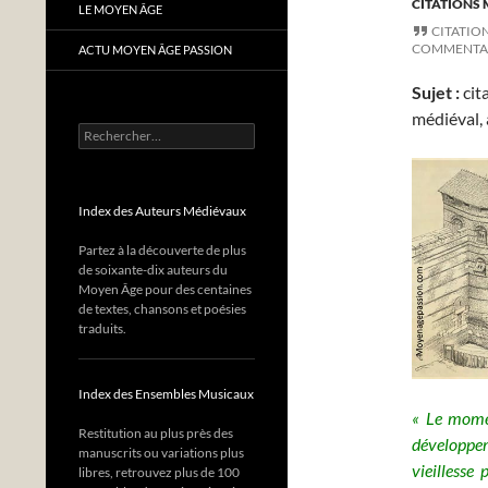
CITATIONS 
LE MOYEN ÂGE
CITATIO
COMMENTA
ACTU MOYEN ÂGE PASSION
Sujet :
cit
médiéval, 
Rechercher :
Index des Auteurs Médiévaux
Partez à la découverte de plus
de soixante-dix auteurs du
Moyen Âge pour des centaines
de textes, chansons et poésies
traduits.
Index des Ensembles Musicaux
« Le momen
Restitution au plus près des
développem
manuscrits ou variations plus
vieillesse 
libres, retrouvez plus de 100