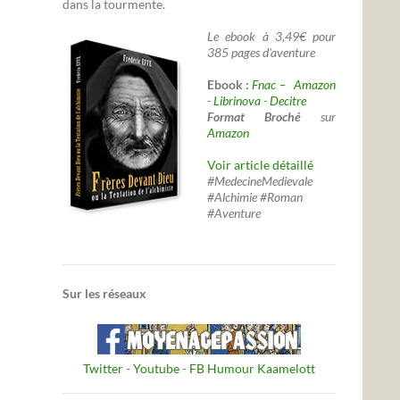
dans la tourmente.
Le ebook à 3,49€ pour
385 pages d'aventure
Ebook :
Fnac –
Amazon
-
Librinova
-
Decitre
Format Broché
sur
Amazon
Voir article détaillé
#MedecineMedievale
#Alchimie #Roman
#Aventure
Sur les réseaux
Twitter
-
Youtube
-
FB Humour Kaamelott