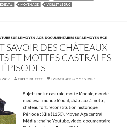
ÉDIÉVAL
MOYEN AGE
VIOLLET LE DUC
UTUBE SUR LE MOYEN-ÂGE
,
DOCUMENTAIRES SUR LE MOYEN ÂGE
T SAVOIR DES CHÂTEAUX
TS ET MOTTES CASTRALES
3 ÉPISODES
R 2017
FRÉDÉRIC EFFE
LAISSER UN COMMENTAIRE
Sujet
: motte castrale, motte féodale, monde
médiéval, monde féodal, châteaux à motte,
château fort, reconstitution historique.
Période :
XIIe (1150), Moyen Âge central
Média
: chaîne Youtube, vidéo, documentaire