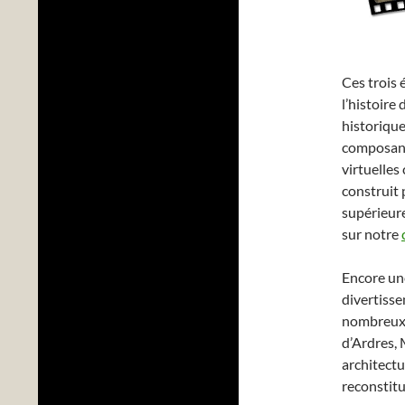
Ces trois 
l’histoire
historique
composant
virtuelle
construit 
supérieure
sur notre
Encore une 
divertisse
nombreux a
d’Ardres, 
architectu
reconstitu