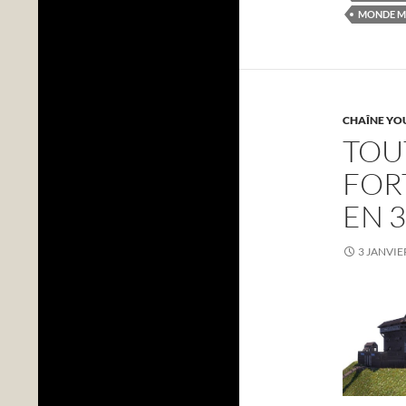
MONDE M
CHAÎNE YO
TOU
FOR
EN 
3 JANVIE