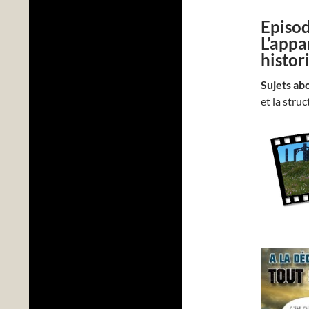
Episod
L’appa
histor
Sujets ab
et la stru