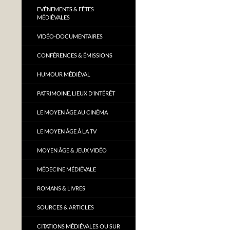
EVÈNEMENTS & FÊTES
MÉDIÉVALES
VIDÉO-DOCUMENTAIRES
CONFÉRENCES & ÉMISSIONS
HUMOUR MÉDIÉVAL
PATRIMOINE, LIEUX D’INTÉRÊT
LE MOYEN ÂGE AU CINÉMA
LE MOYEN ÂGE À LA TV
MOYEN ÂGE & JEUX VIDÉO
MÉDECINE MÉDIÉVALE
ROMANS & LIVRES
SOURCES & ARTICLES
CITATIONS MÉDIÉVALES OU SUR