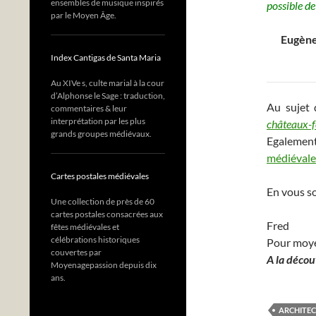
ensembles de musique inspirés
possible de
par le Moyen Âge.
Eugène
Index Cantigas de Santa Maria
Au XIVe s, culte marial à la cour
d’Alphonse le Sage : traduction,
Au sujet 
commentaires & leur
interprétation par les plus
châteaux-
grands groupes médiévaux.
Egalem
médiévale
Cartes postales médiévales
En vous s
Une collection de près de 60
cartes postales consacrées aux
Fred
fêtes médiévales et
célébrations historiques
Pour moy
couvertes par
A la décou
Moyenagepassion depuis dix
ans.
ARCHITEC