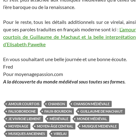
l’ère baroque ou de la renaissance.
Pour le reste, tous les détails additionnels sur ce virelai, ainsi
que ses paroles traduites en français moderne sont ici :
L’amour
courtois de Guillaume de Machaut et la belle interprétation
d’Elisabeth Pawelke
En vous souhaitant une belle journée et une bonne écoute.
Fred
Pour moyenagepassion.com
A la découverte du monde médiéval sous toutes ses formes.
AMOUR COURTOIS
CHANSON
CHANSON MÉDIÉVALE
FALSOBORDONE
FAUX-BOURDON
GUILLAUME DE MACHAUT
JE VIVROIE LIEMENT
MÉDIÉVALE
MONDE MÉDIÉVAL
MOYEN AGE
MOYEN-ÂGE CENTRAL
MUSIQUE MEDIEVALE
MUSIQUES ANCIENNES
VIRELAI