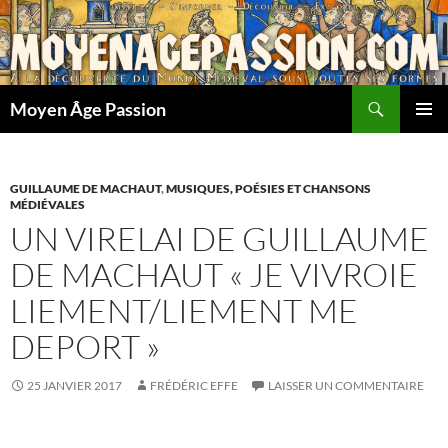
Aller
au
contenu
Recherche
Moyen Âge Passion
MENU
PRINCI
GUILLAUME DE MACHAUT
,
MUSIQUES, POÉSIES ET CHANSONS
MÉDIÉVALES
UN VIRELAI DE GUILLAUME
DE MACHAUT « JE VIVROIE
LIEMENT/LIEMENT ME
DEPORT »
25 JANVIER 2017
FRÉDÉRIC EFFE
LAISSER UN COMMENTAIRE