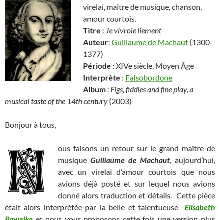
virelai, maître de musique, chanson,
amour courtois.
Titre
:
Je vivroie liement
Auteur
:
Guillaume de Machaut
(1300-
1377)
Période
: XIVe siècle, Moyen Âge
Interprète
:
Falsobordone
Album
:
Figs, fiddles and fine play, a
musical taste of the 14th century
(2003)
Bonjour à tous,
ous faisons un retour sur le grand maître de
musique
Guillaume de Machaut
, aujourd’hui,
avec un virelai d’amour courtois que nous
avions déjà posté et sur lequel nous avions
donné alors traduction et détails. Cette pièce
était alors interprétée par la belle et talentueuse
Elisabeth
Pawelke
et nous vous proposons cette fois une version plus