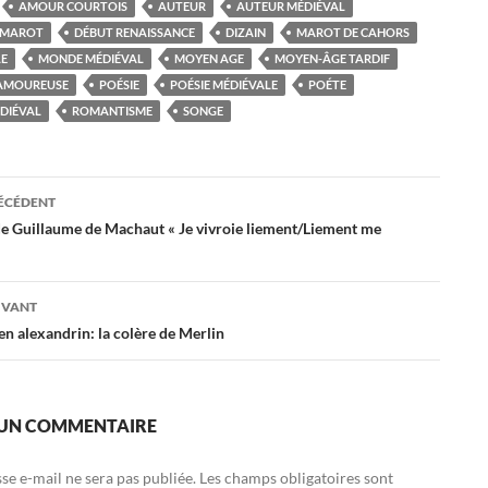
AMOUR COURTOIS
AUTEUR
AUTEUR MÉDIÉVAL
 MAROT
DÉBUT RENAISSANCE
DIZAIN
MAROT DE CAHORS
LE
MONDE MÉDIÉVAL
MOYEN AGE
MOYEN-ÂGE TARDIF
 AMOUREUSE
POÉSIE
POÉSIE MÉDIÉVALE
POÉTE
DIÉVAL
ROMANTISME
SONGE
ation
RÉCÉDENT
de Guillaume de Machaut « Je vivroie liement/Liement me
es
IVANT
n alexandrin: la colère de Merlin
 UN COMMENTAIRE
se e-mail ne sera pas publiée.
Les champs obligatoires sont