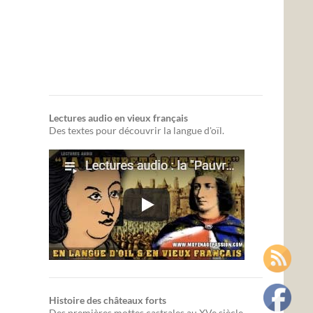
Lectures audio en vieux français
Des textes pour découvrir la langue d'oïl.
Histoire des châteaux forts
Des premières mottes castrales au XVe siècle