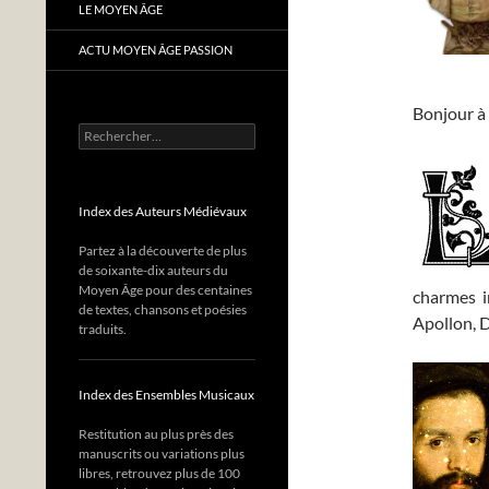
LE MOYEN ÂGE
ACTU MOYEN ÂGE PASSION
Bonjour à 
Rechercher :
Index des Auteurs Médiévaux
Partez à la découverte de plus
de soixante-dix auteurs du
Moyen Âge pour des centaines
charmes i
de textes, chansons et poésies
Apollon, D
traduits.
Index des Ensembles Musicaux
Restitution au plus près des
manuscrits ou variations plus
libres, retrouvez plus de 100