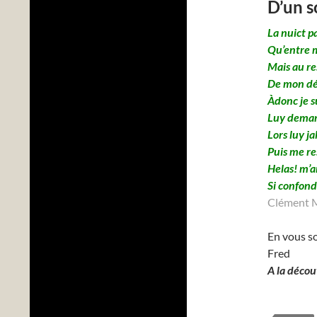
D’un 
La nuict p
Qu’entre m
Mais au re
De mon dé
Àdonc je s
Luy deman
Lors luy j
Puis me re
Helas! m’a
Si confondr
Clément 
En vous so
Fred
A la décou