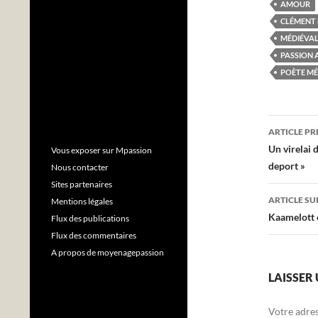
AMOUR
CLÉMENT
MÉDIÉVA
PASSION
POÈTE MÉ
Navig
ARTICLE P
des
Un virelai 
Vous exposer sur Mpassion
deport »
Nous contacter
articl
Sites partenaires
ARTICLE SU
Mentions légales
Kaamelott e
Flux des publications
Flux des commentaires
A propos de moyenagepassion
LAISSER
Votre adres