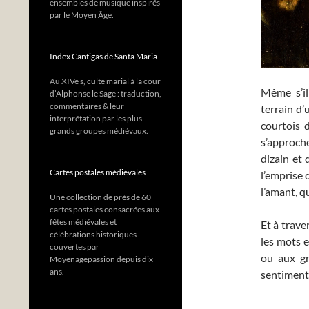
ensembles de musique inspirés
par le Moyen Âge.
Index Cantigas de Santa Maria
Au XIVe s, culte marial à la cour
Même s’il
d’Alphonse le Sage : traduction,
commentaires & leur
terrain d’
interprétation par les plus
courtois 
grands groupes médiévaux.
s’approche
dizain et
Cartes postales médiévales
l’emprise d
l’amant, q
Une collection de près de 60
cartes postales consacrées aux
fêtes médiévales et
Et à trav
célébrations historiques
les mots e
couvertes par
ou aux gr
Moyenagepassion depuis dix
ans.
sentiment 