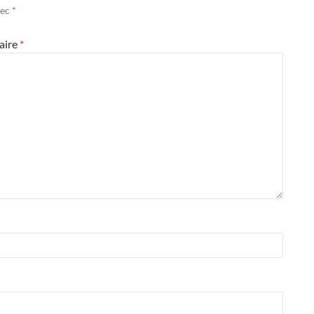
vec
*
aire
*