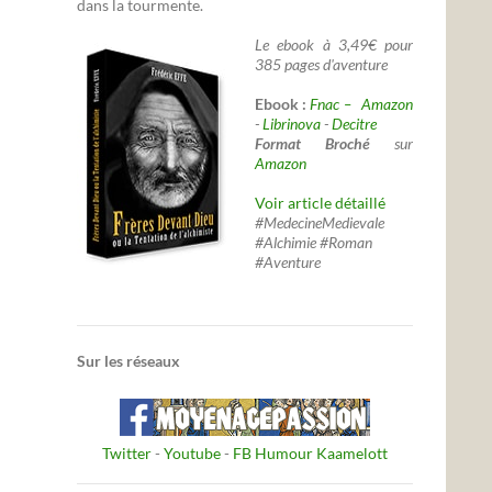
dans la tourmente.
Le ebook à 3,49€ pour
385 pages d'aventure
Ebook :
Fnac –
Amazon
-
Librinova
-
Decitre
Format Broché
sur
Amazon
Voir article détaillé
#MedecineMedievale
#Alchimie #Roman
#Aventure
Sur les réseaux
Twitter
-
Youtube
-
FB Humour Kaamelott