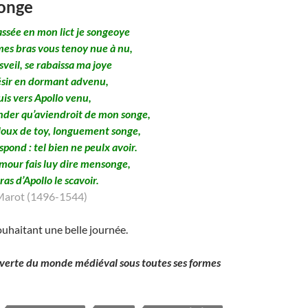
songe
assée en mon lict je songeoye
es bras vous tenoy nue à nu,
sveil, se rabaissa ma joye
sir en dormant advenu,
uis vers Apollo venu,
der qu’aviendroit de mon songe,
aloux de toy, longuement songe,
spond : tel bien ne peulx avoir.
mour fais luy dire mensonge,
as d’Apollo le scavoir.
Marot (1496-1544)
uhaitant une belle journée.
verte du monde médiéval sous toutes ses formes