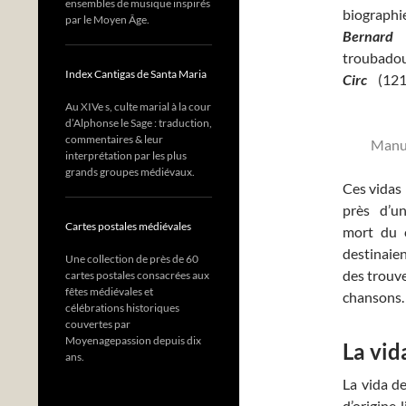
ensembles de musique inspirés
biographi
par le Moyen Âge.
Bernar
troubado
Index Cantigas de Santa Maria
Circ
(121
Au XIVe s, culte marial à la cour
d’Alphonse le Sage : traduction,
commentaires & leur
Manus
interprétation par les plus
grands groupes médiévaux.
Ces vidas 
près d’un
Cartes postales médiévales
mort du c
destinaie
Une collection de près de 60
des trouve
cartes postales consacrées aux
fêtes médiévales et
chansons.
célébrations historiques
couvertes par
Moyenagepassion depuis dix
La vid
ans.
La vida d
d’origine 