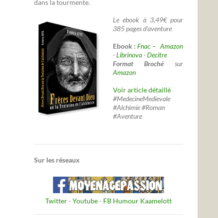
dans la tourmente.
Le ebook à 3,49€ pour
385 pages d'aventure
Ebook :
Fnac –
Amazon
-
Librinova
-
Decitre
Format Broché
sur
Amazon
Voir article détaillé
#MedecineMedievale
#Alchimie #Roman
#Aventure
Sur les réseaux
Twitter
-
Youtube
-
FB Humour Kaamelott