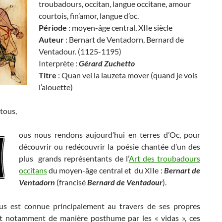
troubadours, occitan, langue occitane, amour
courtois, fin’amor, langue d’oc.
Période
: moyen-âge central, XIIe siècle
Auteur
: Bernart de Ventadorn, Bernard de
Ventadour. (1125-1195)
Interprète :
Gérard Zuchetto
Titre
: Quan vei la lauzeta mover (quand je vois
l’alouette)
tous,
ous nous rendons aujourd’hui en terres d’Oc, pour
découvrir ou redécouvrir la poésie chantée d’un des
plus grands représentants de l’
Art des troubadours
occitans
du moyen-âge central et du XIIe :
Bernart de
Ventadorn
(francisé
Bernard de Ventadour
).
us est connue principalement au travers de ses propres
t notamment de manière posthume par les « vidas », ces