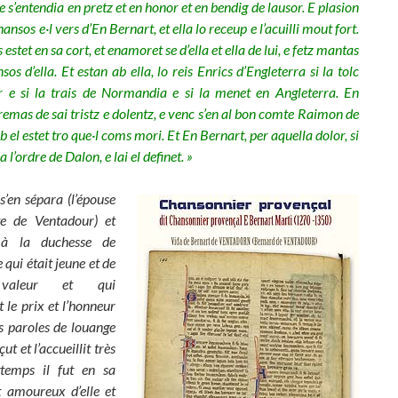
e s’entendia en pretz et en honor et en bendig de lausor. E plasion
chansos e·l vers d’En Bernart, et ella lo receup e l’acuilli mout fort.
estet en sa cort, et enamoret se d’ella et ella de lui, e fetz mantas
os d’ella. Et estan ab ella, lo reis Enrics d’Engleterra si la tolc
r e si la trais de Normandia e si la menet en Angleterra. En
remas de sai tristz e dolentz, e venc s’en al bon comte Raimon de
ab el estet tro que·l coms mori. Et En Bernart, per aquella dolor, si
a l’ordre de Dalon, e lai el definet. »
 s’en sépara (l’épouse
e de Ventadour) et
 à la duchesse de
qui était jeune et de
valeur et qui
 le prix et l’honneur
es paroles de louange
eçut et l’accueillit très
gtemps il fut en sa
t amoureux d’elle et