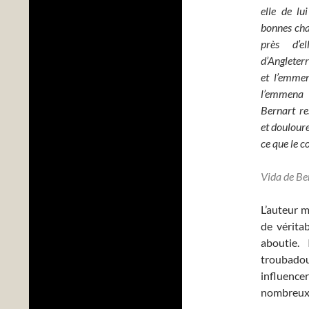
elle de lu
bonnes chan
près d’e
d’Angleter
et l’emme
l’emmena 
Bernart re
et douloure
ce que le 
Vida de Be
L’auteur 
de vérita
aboutie.
troubadou
influence
nombreux 