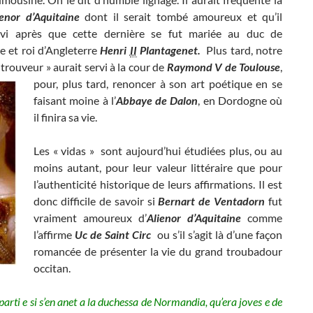
ienor d’Aquitaine
dont il serait tombé amoureux et qu’il
ivi après que cette dernière se fut mariée au duc de
 et roi d’Angleterre
Henri
II
Plantagenet.
Plus tard, notre
 trouveur » aurait servi à la cour de
Raymond V de
Toulouse
,
pour, plus tard, renoncer à son art poétique en se
faisant moine à l’
Abbaye de Dalon
, en Dordogne où
il finira sa vie.
Les « vidas » sont aujourd’hui étudiées plus, ou au
moins autant, pour leur valeur littéraire que pour
l’authenticité historique de leurs affirmations. Il est
donc difficile de savoir si
Bernart de Ventadorn
fut
vraiment amoureux d’
Alienor d’Aquitaine
comme
l’affirme
Uc de Saint Circ
ou s’il s’agit là d’une façon
romancée de présenter la vie du grand troubadour
occitan.
n parti e si s’en anet a la duchessa de Normandia, qu’era joves e de