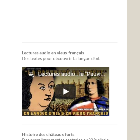
Lectures audio en vieux français
Des textes pour découvrir la langue d'oïl.
Histoire des châteaux forts
Des premières mottes castrales au XVe siècle