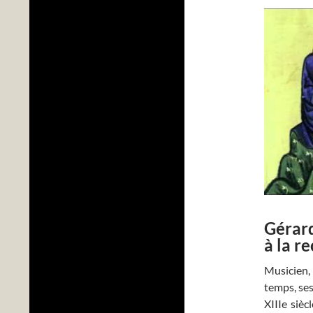
Gérar
à la r
Musicien,
temps, ses
XIIIe siè