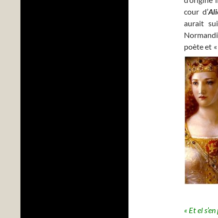
cour d’
Al
aurait su
Normandie
poète et «
« Et el s’e