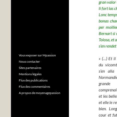
gran valor 
li fort las 
Lonc temps 
bonas chans
per moille
Bernart si 
Tolosa, et 
s’en rendet 
Vous exposer sur Mpassion
« (…) Et il
Nous contacter
du vicomt
Sites partenaires
s’en alla
Mentions légales
Normandie 
Flux des publications
grande 
Flux des commentaires
comprenait
A propos de moyenagepassion
et les bell
et elle le r
bien. Lon
cour et fu