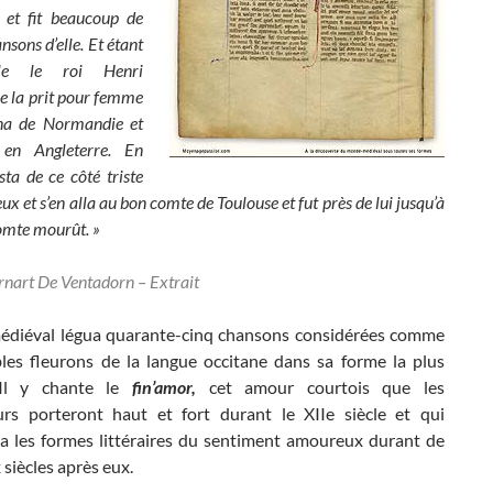
i et fit beaucoup de
sons d’elle. Et étant
lle le roi Henri
re la prit pour femme
na de Normandie et
en Angleterre. En
sta de ce côté triste
ux et s’en alla au bon comte de Toulouse et fut près de lui jusqu’à
comte mourût. »
rnart De Ventadorn – Extrait
médiéval légua quarante-cinq chansons considérées comme
bles fleurons de la langue occitane dans sa forme la plus
 Il y chante le
fin’amor,
cet amour courtois que les
rs porteront haut et fort durant le XIIe siècle et qui
ra les formes littéraires du sentiment amoureux durant de
siècles après eux.