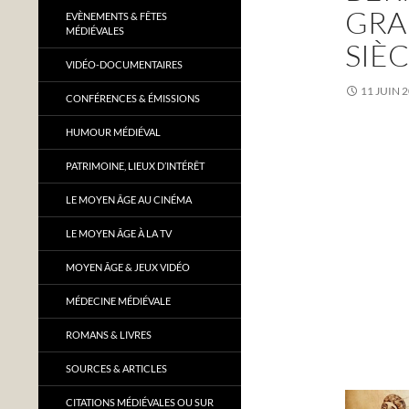
GRA
EVÈNEMENTS & FÊTES
MÉDIÉVALES
SIÈ
VIDÉO-DOCUMENTAIRES
11 JUIN 
CONFÉRENCES & ÉMISSIONS
HUMOUR MÉDIÉVAL
PATRIMOINE, LIEUX D’INTÉRÊT
LE MOYEN ÂGE AU CINÉMA
LE MOYEN ÂGE À LA TV
MOYEN ÂGE & JEUX VIDÉO
MÉDECINE MÉDIÉVALE
ROMANS & LIVRES
SOURCES & ARTICLES
CITATIONS MÉDIÉVALES OU SUR