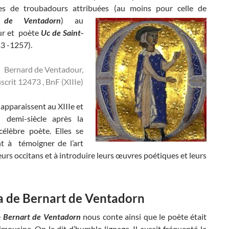
es de troubadours attribuées (au moins pour celle de
d de
Ventadorn
) au
ur et poète
Uc de Saint-
3 -1257).
Bernard de Ventadour,
crit 12473 , BnF (XIIIe)
apparaissent au XIIIe et
 demi-siècle après la
élèbre poète. Elles se
nt à témoigner de l’art
urs occitans et à introduire leurs œuvres poétiques et leurs
a de Bernart de Ventadorn
e
Bernart de Ventadorn
nous conte ainsi que le poète était
limousine. On le dit d’humble lignage. Il aurait fréquenté la