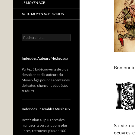
LE MOYEN ÂGE
ACTU MOYEN ÂGE PASSION
Rechercher :
Index des Auteurs Médiévaux
Bonjour à 
Partez à la découverte de plus
de soixante-dix auteurs du
Moyen Âge pour des centaines
de textes, chansons et poésies
traduits.
Index des Ensembles Musicaux
Restitution au plus près des
Sa vie no
manuscrits ou variations plus
libres, retrouvez plus de 100
oeuvres e