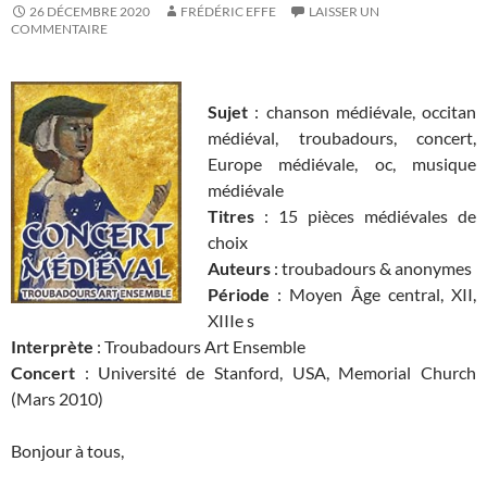
26 DÉCEMBRE 2020
FRÉDÉRIC EFFE
LAISSER UN
COMMENTAIRE
Sujet
: chanson médiévale, occitan
médiéval, troubadours, concert,
Europe médiévale, oc, musique
médiévale
Titres
: 15 pièces médiévales de
choix
Auteurs
: troubadours & anonymes
Période
: Moyen Âge central, XII,
XIIIe s
Interprète
: Troubadours Art Ensemble
Concert
: Université de Stanford, USA, Memorial Church
(Mars 2010)
Bonjour à tous,