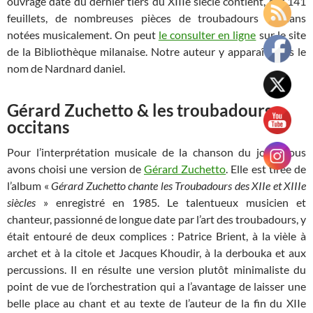
ouvrage daté du dernier tiers du XIIIe siècle contient, sur 141
feuillets, de nombreuses pièces de troubadours occitans
notées musicalement. On peut
le consulter en ligne
sur le site
de la Bibliothèque milanaise. Notre auteur y apparaît sous le
nom de Nardnard daniel.
Gérard Zuchetto & les troubadours
occitans
Pour l’interprétation musicale de la chanson du jour, nous
avons choisi une version de
Gérard Zuchetto
. Elle est tirée de
l’album «
Gérard Zuchetto chante les Troubadours des XIIe et XIIIe
siècles
» enregistré en 1985. Le talentueux musicien et
chanteur, passionné de longue date par l’art des troubadours, y
était entouré de deux complices : Patrice Brient, à la vièle à
archet et à la citole et Jacques Khoudir, à la derbouka et aux
percussions. Il en résulte une version plutôt minimaliste du
point de vue de l’orchestration qui a l’avantage de laisser une
belle place au chant et au texte de l’auteur de la fin du XIIe