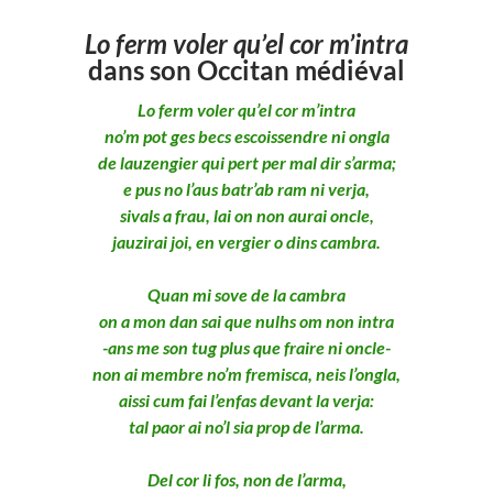
Lo ferm voler qu’el cor m’intra
dans son Occitan médiéval
Lo ferm voler qu’el cor m’intra
no’m pot ges becs escoissendre ni ongla
de lauzengier qui pert per mal dir s’arma;
e pus no l’aus batr’ab ram ni verja,
sivals a frau, lai on non aurai oncle,
jauzirai joi, en vergier o dins cambra.
Quan mi sove de la cambra
on a mon dan sai que nulhs om non intra
-ans me son tug plus que fraire ni oncle-
non ai membre no’m fremisca, neis l’ongla,
aissi cum fai l’enfas devant la verja:
tal paor ai no’l sia prop de l’arma.
Del cor li fos, non de l’arma,