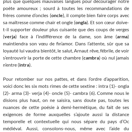
plus que quelques mauvaises langues pour décourager notre
poète amoureux ; sourd à toutes les recommandations de
frères comme d’oncles (
oncle
), il compte bien faire corps avec
sa maîtresse comme chair et ongle (
ongla
). Et son cœur doive-
t-il supporter douleur plus cuisante que des coups de verges
(
verja
) face à l’indifférence de la dame, son âme (
arma
)
maintiendra son vœu de fin’amor. Dans l’attente, sûr que sa
loyauté lui vaudra bientôt, le salut, Arnaut rêve, fébrile, de voir
s’entrouvrir la porte de cette chambre (
cambra
) où nul jamais
n’entre (
intra
).
Pour retomber sur nos pattes, et dans l’ordre d’apparition,
voici donc les six mots rimes de cette sextine : intra (1)- ongla
(2)- arma (3)- verja (4)- oncle (5)- cambra (6). Comme nous le
disions plus haut, on ne saisira, sans doute pas, toutes les
nuances de cette poésie à demi-hermétique, du fait de ses
exigences de forme auxquelles s’ajoute aussi la distance
temporelle et contextuelle qui nous sépare du pays d’Oc
médiéval. Aussi, consolons-nous, même avec l’aide du