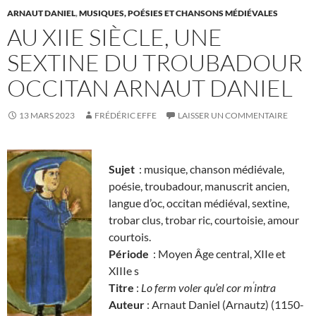
ARNAUT DANIEL
,
MUSIQUES, POÉSIES ET CHANSONS MÉDIÉVALES
AU XIIE SIÈCLE, UNE
SEXTINE DU TROUBADOUR
OCCITAN ARNAUT DANIEL
13 MARS 2023
FRÉDÉRIC EFFE
LAISSER UN COMMENTAIRE
Sujet
: musique, chanson médiévale,
poésie, troubadour, manuscrit ancien,
langue d’oc, occitan médiéval, sextine,
trobar clus, trobar ric, courtoisie, amour
courtois.
Période
: Moyen Âge central, XIIe et
XIIIe s
’
Titre
:
Lo ferm voler qu’el cor m
intra
Auteur
: Arnaut Daniel (Arnautz) (1150-