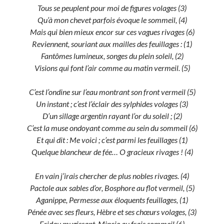
Tous se peuplent pour moi de figures volages (3)
Qu’à mon chevet parfois évoque le sommeil, (4)
Mais qui bien mieux encor sur ces vagues rivages (6)
Reviennent, souriant aux mailles des feuillages : (1)
Fantômes lumineux, songes du plein soleil, (2)
Visions qui font l’air comme au matin vermeil. (5)
C’est l’ondine sur l’eau montrant son front vermeil (5)
Un instant ; c’est l’éclair des sylphides volages (3)
D’un sillage argentin rayant l’or du soleil ; (2)
C’est la muse ondoyant comme au sein du sommeil (6)
Et qui dit : Me voici ; c’est parmi les feuillages (1)
Quelque blancheur de fée… O gracieux rivages ! (4)
En vain j’irais chercher de plus nobles rivages. (4)
Pactole aux sables d’or, Bosphore au flot vermeil, (5)
Aganippe, Permesse aux éloquents feuillages, (1)
Pénée avec ses fleurs, Hèbre et ses chœurs volages, (3)
Eridau mugissant. Mincie au frais sommeil (6)