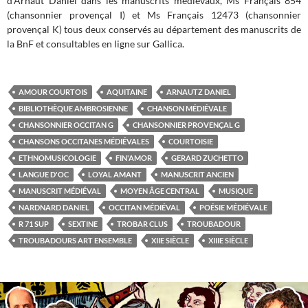
d’Arnaut Daniel dans les manuscrits médiévaux, Ms Français 854
(chansonnier provençal I) et Ms Français 12473 (chansonnier
provençal K) tous deux conservés au département des manuscrits de
la BnF et consultables en ligne sur Gallica.
AMOUR COURTOIS
AQUITAINE
ARNAUTZ DANIEL
BIBLIOTHÈQUE AMBROSIENNE
CHANSON MÉDIÉVALE
CHANSONNIER OCCITAN G
CHANSONNIER PROVENÇAL G
CHANSONS OCCITANES MÉDIÉVALES
COURTOISIE
ETHNOMUSICOLOGIE
FIN'AMOR
GERARD ZUCHETTO
LANGUE D'OC
LOYAL AMANT
MANUSCRIT ANCIEN
MANUSCRIT MÉDIÉVAL
MOYEN ÂGE CENTRAL
MUSIQUE
NARDNARD DANIEL
OCCITAN MÉDIÉVAL
POÉSIE MÉDIÉVALE
R 71 SUP
SEXTINE
TROBAR CLUS
TROUBADOUR
TROUBADOURS ART ENSEMBLE
XIIE SIÈCLE
XIIIE SIÈCLE