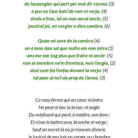
de lauzengier qui pert per mal dir s’arma;
(3)
e pus no l’aus batr’ab ram ni verja,
(4)
sivals a frau, lai on non aurai oncle,
(5)
jauzirai joi, en vergier o dins cambra.
(6)
Quan mi sove de la cambra
(6)
on a mon dan sai que nulhs om non intra
(1)
-ans me son tug plus que fraire ni oncle-
(5)
non ai membre no’m fremisca, neis l’ongla,
(2)
aissi cum fai l’enfas devant la verja:
(4)
tal paor ai no’l sia prop de l’arma.
(3)
Ce vœu ferme qui au cœur m’entre
Ne peut ni bec la briser, ni ongle
Du médisant qui perd, à médire, son âme ;
Et n’ose le battre avec branche ni verge ;
Sauf en secret là où je n’aurais d’oncle,
Je jouirai de ma joie en verger ou chambre