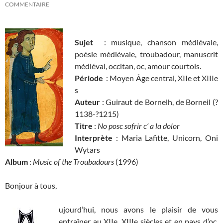
COMMENTAIRE
Sujet
: musique, chanson médiévale,
poésie médiévale, troubadour, manuscrit
médiéval, occitan, oc, amour courtois.
Période
: Moyen Âge central, XIIe et XIIIe
s
Auteur
: Guiraut de Bornelh, de Borneil (?
1138-?1215)
Titre
:
No posc sofrir c’ a la dolor
Interprète
: Maria Lafitte, Unicorn, Oni
Wytars
Album
:
Music of the Troubadours
(1996)
Bonjour à tous,
ujourd’hui, nous avons le plaisir de vous
entraîner au XIIe, XIIIe siècles et en pays d’oc,