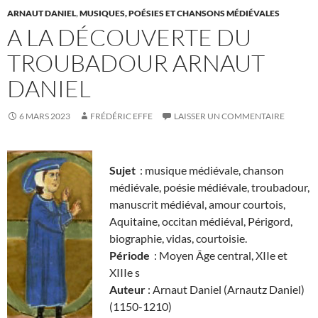
ARNAUT DANIEL
,
MUSIQUES, POÉSIES ET CHANSONS MÉDIÉVALES
A LA DÉCOUVERTE DU
TROUBADOUR ARNAUT
DANIEL
6 MARS 2023
FRÉDÉRIC EFFE
LAISSER UN COMMENTAIRE
Sujet
: musique médiévale, chanson
médiévale, poésie médiévale, troubadour,
manuscrit médiéval, amour courtois,
Aquitaine, occitan médiéval, Périgord,
biographie, vidas, courtoisie.
Période
: Moyen Âge central, XIIe et
XIIIe s
Auteur
: Arnaut Daniel (Arnautz Daniel)
(1150-1210)