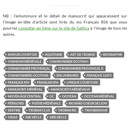
NB : l’enluminure et le détail de manuscrit qui apparaissent sur
l’image en-tête d’article sont tirés du ms Français 856 que vous
pourrez
consulter en ligne sur le site de Gallica
à l’image de tous les
autres.
AMOUR COURTOIS
AQUITAINE
ART DE TROBAR
BIOGRAPHIE
CHANSON MÉDIÉVALE
CHANSONNIER OCCITAN I
CHANSONNIER PROVENÇAL
CHANSONNIER PROVENÇAL K
CHANSONNIERS OCCITANS
ENLUMINURES
FRANÇAIS 12473
FRANÇAIS 854
FRANÇAIS 856
LYRIQUE COURTOISE
MANUSCRIT MÉDIÉVAL
MANUSCRITS MÉDIÉVAUX
MOYEN ÂGE CENTRAL
OC
OCCITAN
OCCITAN MÉDIÉVAL
PÉRIGORD
POÉSIE MÉDIÉVALE
RICHARD COEUR DE LION
SEXTINE
TROBAR CLUS
TROBAR RIC
TROUBADOUR
VIDAS
XIIE SIÈCLE
XIIIE SIÈCLE