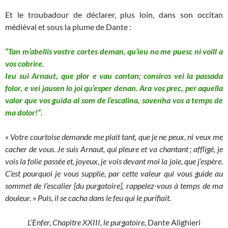
Et le troubadour de déclarer, plus loin, dans son occitan
médiéval et sous la plume de Dante :
“Tan m’abellis vostre cortes deman, qu’ieu no me puesc ni voill a
vos cobrire.
Ieu sui Arnaut, que plor e vau cantan; consiros vei la passada
folor, e vei jausen lo joi qu’esper denan. Ara vos prec, per aquella
valor que vos guida al som de l’escalina, sovenha vos a temps de
ma dolor!”.
« Votre courtoise demande me plait tant, que je ne peux, ni veux me
cacher de vous. Je suis Arnaut, qui pleure et va chantant ; affligé, je
vois la folie passée et, joyeux, je vois devant moi la joie, que j’espère.
C’est pourquoi je vous supplie, par cette valeur qui vous guide au
sommet de l’escalier [du purgatoire], rappelez-vous à temps de ma
douleur.
»
Puis, il se cacha dans le feu qui le purifiait.
L’Enfer, Chapitre XXIII, le purgatoire,
Dante Alighieri