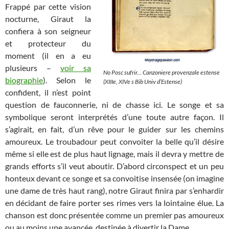
Frappé par cette vision
nocturne, Giraut la
confiera à son seigneur
et protecteur du
moment (il en a eu
plusieurs –
voir sa
No Posc sufrir… Canzoniere provenzale estense
biographie
). Selon le
(XIIIe, XIVe s Bib Univ d’Estense)
confident, il n’est point
question de fauconnerie, ni de chasse ici. Le songe et sa
symbolique seront interprétés d’une toute autre façon. Il
s’agirait, en fait, d’un rêve pour le guider sur les chemins
amoureux. Le troubadour peut convoiter la belle qu’il désire
même si elle est de plus haut lignage, mais il devra y mettre de
grands efforts s’il veut aboutir. D’abord circonspect et un peu
honteux devant ce songe et sa convoitise insensée (on imagine
une dame de très haut rang), notre Giraut finira par s’enhardir
en décidant de faire porter ses rimes vers la lointaine élue. La
chanson est donc présentée comme un premier pas amoureux
ou au moins une avancée, destinée à divertir la Dame.