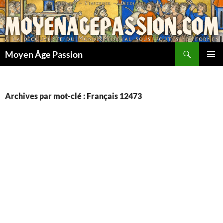
Aller
au
contenu
Recherche
Moyen Âge Passion
MENU
PRINCI
Archives par mot-clé : Français 12473