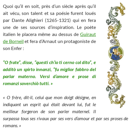
Quoi qu’il en soit, près d’un siècle après qu’il
ait vécu, son talent et sa poésie furent loués
par Dante Alighieri (1265-1321) qui en fera
une de ses sources d’inspiration. Le poète
italien le placera même au dessus de
Guiraut
de Borneil
et fera d’Arnaut un protagoniste de
son Enfer :
“O frate”, disse, “questi ch’io ti cerno col dito”, e
additò un spirto innanzi, “fu miglior fabbro del
parlar materno. Versi d’amore e prose di
romanzi soverchiò tutti. »
« O frère, dit-il, celui que mon doigt désigne, en
indiquant un esprit qui était devant lui, fut le
meilleur forgeron de son parler maternel. Il
surpassa tous ses rivaux par ses vers d’amour et par ses proses de
romans. »