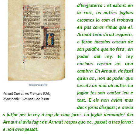
d’Englaterra : et estant en
la cort, us autres joglars
escomes lo com el trobava
en pus caras rimas que el.
Arnaut tenc s’o ad esquern,
e feron messios cascun de
son palafre que no fera , en
poder del rey. El rey
enclaus cascun en una
cambra. En Arnaut, de fasti
qu’en ac , non ac poder que
lassetz un mot ab autre. Lo
joglar fes son cantar leu e
Arnaut Daniel, ms Français 856,
chansonnier Occitan C de la BnF
tost. E els non avian mas
decx jorns d’espazi ; e devia
s jutjar per lo rey à cap de cinq jorns. Lo joglar demandet à’n
Arnaut si avia fag : e’n Arnaut respos que oc , passat a tres jorns ;
e non avia pessat.