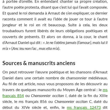
à portée d’oreille. En entendant chanter sa propre création,
l’autre poète protesta, disant que c’est lui qui l’avait composée.
Et quand le roi demanda à Arnaut de s’en expliquer, ce dernier
raconta comment il avait eu l’idée de jouer ce tour à l’autre
jongleur et le roi en rit beaucoup. Suite à cela, les deux
troubadours furent libérés de leurs obligations poétiques et
couverts de présents. Et alors on donna, à la cour, le chant
d’Arnaut Daniel qui dit : «
Je ne l’obtins jamais (l’amour), mais lui il
m’a
» (
Anc ieu non l’ac , mas ella m’a
).
Sources & manuscrits anciens
On peut retrouver l’œuvre poétique et les chansons d’Arnaut
Daniel dans une certain nombre de chansonnier médiévaux.
Au fil de cet article, nous vous proposons de les découvrir au
travers de quelques manuscrits du Moyen Âge central : le
ms
français 854
ou
Chansonnier occitan I
, daté de la fin du XIIIe
siècle, le ms français 856 ou
Chansonnier occitan C
, daté du
début du XIVe siècle et, enfin, le
ms français 12473
dit