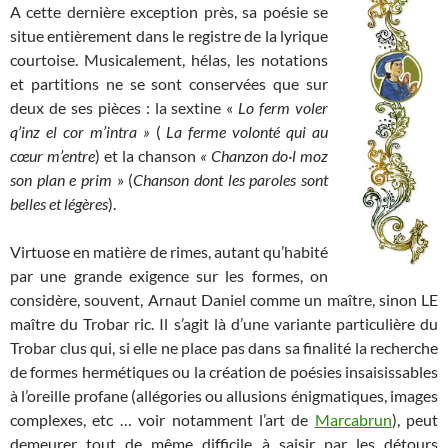
A cette dernière exception près, sa poésie se
situe entièrement dans le registre de la lyrique
courtoise. Musicalement, hélas, les notations
et partitions ne se sont conservées que sur
deux de ses pièces : la sextine «
Lo ferm voler
q’inz el cor m’intra »
(
La ferme volonté qui au
cœur m’entre
) et la chanson
« Chanzon do·l moz
son plan e prim
» (
Chanson dont les paroles sont
belles et légères
).
Virtuose en matière de rimes, autant qu’habité
par une grande exigence sur les formes, on
considère, souvent, Arnaut Daniel comme un maître, sinon LE
maître du Trobar ric. Il s’agit là d’une variante particulière du
Trobar clus qui, si elle ne place pas dans sa finalité la recherche
de formes hermétiques ou la création de poésies insaisissables
à l’oreille profane (allégories ou allusions énigmatiques, images
complexes, etc … voir notamment l’art de
Marcabrun
), peut
demeurer tout de même difficile à saisir par les détours