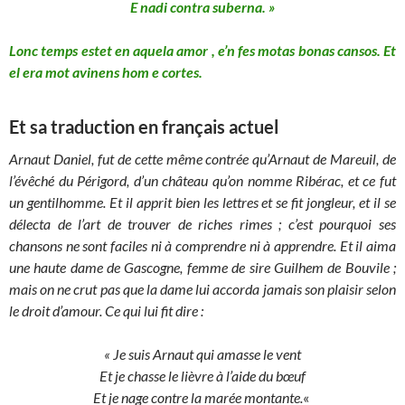
E nadi contra suberna. »
Lonc temps estet en aquela amor , e’n fes motas bonas cansos. Et
el era mot avinens hom e cortes.
Et sa traduction en français actuel
Arnaut Daniel, fut de cette même contrée qu’Arnaut de Mareuil, de
l’évêché du Périgord, d’un château qu’on nomme Ribérac, et ce fut
un gentilhomme. Et il apprit bien les lettres et se fit jongleur, et il se
délecta de l’art de trouver de riches rimes ; c’est pourquoi ses
chansons ne sont faciles ni à comprendre ni à apprendre. Et il aima
une haute dame de Gascogne, femme de sire Guilhem de Bouvile ;
mais on ne crut pas que la dame lui accorda
jamais
son plaisir selon
le droit d’amour. Ce qui lui fit dire :
« Je suis Arnaut qui amasse le vent
Et je chasse le lièvre à l’aide du bœuf
Et je nage contre la marée montante.
«