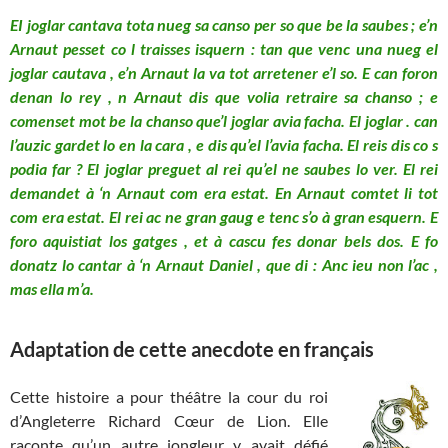
EI joglar cantava tota nueg sa canso per so que be la saubes ; e’n
Arnaut pesset co l traisses isquern : tan que venc una nueg el
joglar cautava , e’n Arnaut la va tot arretener e’l so. E can foron
denan lo rey , n Arnaut dis que volia retraire sa chanso ; e
comenset mot be la chanso que’l joglar avia facha. El joglar . can
l’auzic gardet lo en la cara , e dis qu’el l’avia facha. El reis dis co s
podia far ? El joglar preguet al rei qu’el ne saubes lo ver. El rei
demandet à ‘n Arnaut com era estat. En Arnaut comtet li tot
com era estat. El rei ac ne gran gaug e tenc s’o à gran esquern. E
foro aquistiat los gatges , et à cascu fes donar bels dos. E fo
donatz lo cantar à ‘n Arnaut Daniel , que di : Anc ieu non l’ac ,
mas ella m’a.
Adaptation de cette anecdote en français
Cette histoire a pour théâtre la cour du roi
d’Angleterre Richard Cœur de Lion. Elle
raconte qu’un autre jongleur y avait défié