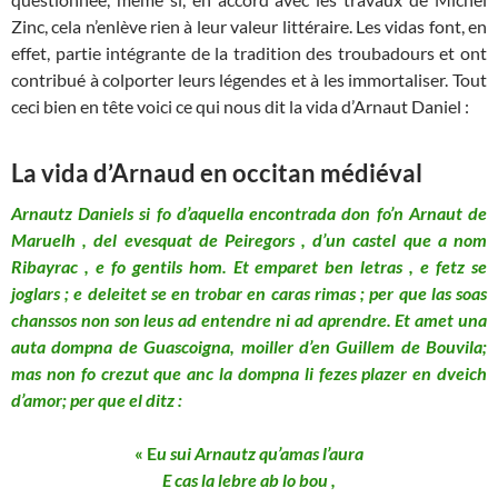
Zinc, cela n’enlève rien à leur valeur littéraire. Les vidas font, en
effet, partie intégrante de la tradition des troubadours et ont
contribué à colporter leurs légendes et à les immortaliser. Tout
ceci bien en tête voici ce qui nous dit la vida d’Arnaut Daniel :
La vida d’Arnaud en occitan médiéval
Arnautz Daniels si fo d’aquella encontrada don fo’n Arnaut de
Maruelh , del evesquat de Peiregors , d’un castel que a nom
Ribayrac , e fo gentils hom. Et emparet ben letras , e fetz se
joglars ; e deleitet se en trobar en caras rimas ; per que las soas
chanssos non son leus ad entendre ni ad aprendre. Et amet una
auta dompna de Guascoigna, moiller d’en Guillem de Bouvila;
mas non fo crezut que anc la dompna li fezes plazer en dveich
d’amor; per que el ditz :
« E
u sui Arnautz qu’amas l’aura
E cas la lebre ab lo bou ,