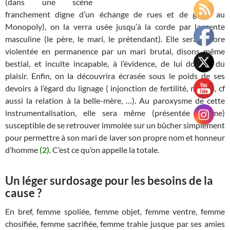
(dans une scène
franchement digne d’un échange de rues et de gares au
Monopoly), on la verra usée jusqu’à la corde par la gente
masculine (le père, le mari, le prétendant). Elle sera encore
violentée en permanence par un mari brutal, disons même
bestial, et inculte incapable, à l’évidence, de lui donner du
plaisir. Enfin, on la découvrira écrasée sous le poids de ses
devoirs à l’égard du lignage ( injonction de fertilité, mépris, cf
aussi la relation à la belle-mère, …). Au paroxysme de cette
instrumentalisation, elle sera même (présentée comme)
susceptible de se retrouver immolée sur un bûcher simplement
pour permettre à son mari de laver son propre nom et honneur
d’homme
(2)
. C’est ce qu’on appelle la totale.
Un léger surdosage pour les besoins de la
cause ?
En bref, femme spoliée, femme objet, femme ventre, femme
chosifiée, femme sacrifiée, femme trahie jusque par ses amies