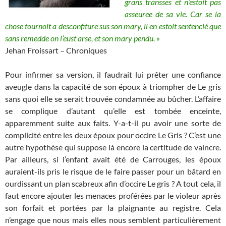
grans transses et n’estoit pas
asseuree de sa vie. Car se la
chose tournoit a desconfiture sus son mary, il en estoit sentencié que
sans remedde on l’eust arse, et son mary pendu. »
Jehan Froissart – Chroniques
Pour infirmer sa version, il faudrait lui prêter une confiance
aveugle dans la capacité de son époux à triompher de Le gris
sans quoi elle se serait trouvée condamnée au bûcher. L’affaire
se complique d’autant qu’elle est tombée enceinte,
apparemment suite aux faits. Y-a-t-il pu avoir une sorte de
complicité entre les deux époux pour occire Le Gris ? C’est une
autre hypothèse qui suppose là encore la certitude de vaincre.
Par ailleurs, si l’enfant avait été de Carrouges, les époux
auraient-ils pris le risque de le faire passer pour un bâtard en
ourdissant un plan scabreux afin d’occire Le gris ? A tout cela, il
faut encore ajouter les menaces proférées par le violeur après
son forfait et portées par la plaignante au registre. Cela
n’engage que nous mais elles nous semblent particulièrement