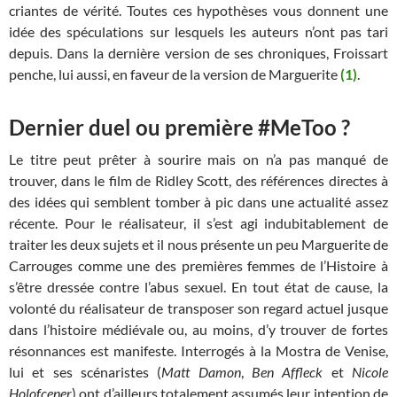
criantes de vérité. Toutes ces hypothèses vous donnent une
idée des spéculations sur lesquels les auteurs n’ont pas tari
depuis. Dans la dernière version de ses chroniques, Froissart
penche, lui aussi, en faveur de la version de Marguerite
(1)
.
Dernier duel ou première #MeToo ?
Le titre peut prêter à sourire mais on n’a pas manqué de
trouver, dans le film de Ridley Scott, des références directes à
des idées qui semblent tomber à pic dans une actualité assez
récente. Pour le réalisateur, il s’est agi indubitablement de
traiter les deux sujets et il nous présente un peu Marguerite de
Carrouges comme une des premières femmes de l’Histoire à
s’être dressée contre l’abus sexuel. En tout état de cause, la
volonté du réalisateur de transposer son regard actuel jusque
dans l’histoire médiévale ou, au moins, d’y trouver de fortes
résonnances est manifeste. Interrogés à la Mostra de Venise,
lui et ses scénaristes (
Matt Damon
,
Ben Affleck
et
Nicole
Holofcener
) ont d’ailleurs totalement assumés leur intention de