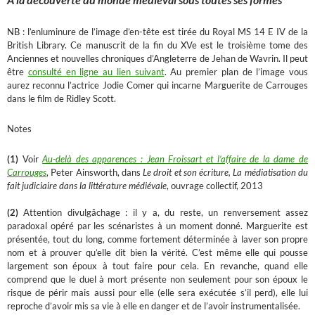
NB : l’enluminure de l’image d’en-tête est tirée du Royal MS 14 E IV de la
British Library. Ce manuscrit de la fin du XVe est le troisième tome des
Anciennes et nouvelles chroniques d’Angleterre de Jehan de Wavrin. Il peut
être
consulté en ligne au lien suivant
. Au premier plan de l’image vous
aurez reconnu l’actrice Jodie Comer qui incarne Marguerite de Carrouges
dans le film de Ridley Scott.
Notes
(1)
Voir
Au-delà des apparences : Jean Froissart et l’affaire de la dame de
Carrouges
, Peter Ainsworth, dans
Le droit et son écriture, La médiatisation du
fait judiciaire dans la littérature médiévale
, ouvrage collectif, 2013
(2)
Attention divulgâchage : il y a, du reste, un renversement assez
paradoxal opéré par les scénaristes à un moment donné. Marguerite est
présentée, tout du long, comme fortement déterminée à laver son propre
nom et à prouver qu’elle dit bien la vérité. C’est même elle qui pousse
largement son époux à tout faire pour cela. En revanche, quand elle
comprend que le duel à mort présente non seulement pour son époux le
risque de périr mais aussi pour elle (elle sera exécutée s’il perd), elle lui
reproche d’avoir mis sa vie à elle en danger et de l’avoir instrumentalisée.