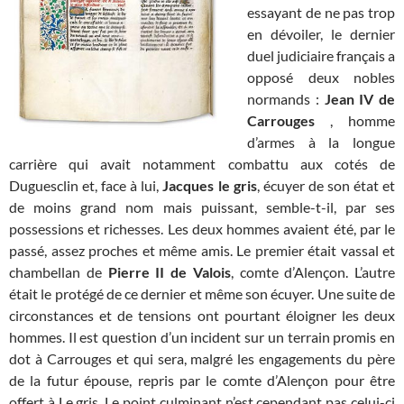
essayant de ne pas trop
en dévoiler, le dernier
duel judiciaire français a
opposé deux nobles
normands :
Jean IV de
Carrouges
, homme
d’armes à la longue
carrière qui avait notamment combattu aux cotés de
Duguesclin et, face à lui,
Jacques le gris
, écuyer de son état et
de moins grand nom mais puissant, semble-t-il, par ses
possessions et richesses. Les deux hommes avaient été, par le
passé, assez proches et même amis. Le premier était vassal et
chambellan de
Pierre II de Valois
, comte d’Alençon. L’autre
était le protégé de ce dernier et même son écuyer. Une suite de
circonstances et de tensions ont pourtant éloigner les deux
hommes. Il est question d’un incident sur un terrain promis en
dot à Carrouges et qui sera, malgré les engagements du père
de la futur épouse, repris par le comte d’Alençon pour être
offert à Le gris. Le point culminant n’est cependant pas celui-ci