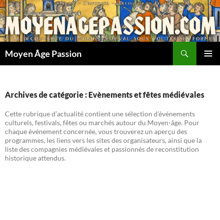
Aller
au
contenu
Recherche
Moyen Âge Passion
MENU
PRINCI
Archives de catégorie : Evènements et fêtes médiévales
Cette rubrique d’actualité contient une sélection d’événements
culturels, festivals, fêtes ou marchés autour du Moyen-âge. Pour
chaque événement concernée, vous trouverez un aperçu des
programmes, les liens vers les sites des organisateurs, ainsi que la
liste des compagnies médiévales et passionnés de reconstitution
historique attendus.