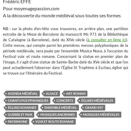
Frédéric EFFE
Pour moyenagepassion.com
A la découverte du monde médiéval sous toutes ses formes
NB : sur la photo d’en-tête vous trouverez, en arrière plan, une partition
extraite de la
Messe de Barcelone
du manuscrit Ms 971 de la Bibliothèque
de Catalogne (à Barcelone), daté du XIVe siècle (
à consulter en ligne ici
).
Cette messe, qui compte parmi les premières messes polyphoniques de la
période médiévale, sera jouée par l’ensemble Musica Nova, à l’occasion du
Festival voix et route romane. Concernant la statue en premier plan de
l’image, il s’agit d’une statue de Sainte-Barbe daté du XVe siècle et que l’on
peut actuellement l’observer dans l’Église St Trophime à Eschau, église qui
se trouve sur l’itinéraire du Festival.
AGENDA MÉDIÉVAL
ALSACE
ART ROMAN
CHANTS POLYPHONIQUES
CONCERTS
ÉGLISES MÉDIÉVALES
ÉGLISES ROMANES
ENSEMBLE MÉDIÉVAL
GRAND-EST
GUERRE ET PAIX
MUSIQUES ANCIENNES
MUSIQUES MÉDIÉVALES
PATRIMOINE
VOIX ET ROUTE ROMANE