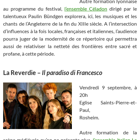
Autre formation lyonnaise
au programme du festival,
l’ensemble Céladon
dirigé par le
talentueux Paulin Bündgen explorera, ici, les musiques et les
chants de l’Angleterre de la fin du XIIIe siècle. A l’intersection
d’influences à la fois locales, françaises et italiennes, l’audience
pourra juger de la modernité de ce répertoire qui permettra
aussi de relativiser la netteté des frontières entre sacré et
profane, à cette période.
La Reverdie
–
Il paradiso di Francesco
Vendredi 9 septembre, à
20h
Eglise Saints-Pierre-et-
Paul,
Rosheim.
Autre formation de la
scène médiévale qu’on ne présente plus,
l’ensemble italien La