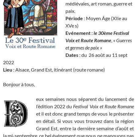
médiévales, art roman, guerre et
paix.
Période
: Moyen Âge (XIIe au
XVe s)
Evénement :
le 30ème
Festival
Voix et Route Romane
, «
Guerres
et germes de paix
»
Dates
: du 26 août au 11 sept
2022
Lieu
: Alsace, Grand Est, itinérant (route romane)
Bonjour à tous,
eux semaines nous séparent du lancement de
l’édition 2022 du
Festival Voix et Route Romane
et il est donc grand temps de vous le présenter
en détail. Si vous vous trouvez dans la région
Grand Est, entre la dernière semaine d’août et
la mi-septembre, ce bel événement que nous ne manquons pas