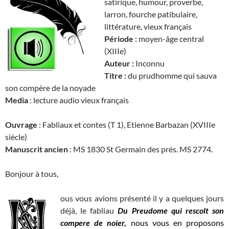
satirique, humour, proverbe,
larron, fourche patibulaire,
littérature, vieux français
Période :
moyen-âge central
(XIIIe)
Auteur :
Inconnu
Titre :
du prudhomme qui sauva
son compère de la noyade
Media
: lecture audio vieux français
Ouvrage
: Fabliaux et contes (T 1), Etienne Barbazan (XVIIIe
siècle)
Manuscrit ancien
: MS 1830 St Germain des prés. MS 2774.
Bonjour à tous,
ous vous avions présenté il y a quelques jours
déjà, le fabliau
Du Preudome qui rescolt son
compere de noier,
nous vous en proposons