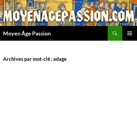
Aller
au
contenu
Recherche
Moyen Âge Passion
MENU
PRINCI
Archives par mot-clé : adage