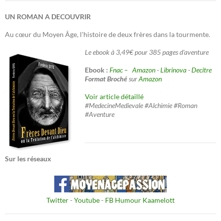
UN ROMAN A DECOUVRIR
Au cœur du Moyen Âge, l'histoire de deux frères dans la tourmente.
Le ebook à 3,49€ pour 385 pages d'aventure
Ebook :
Fnac –
Amazon
-
Librinova
-
Decitre
Format Broché
sur
Amazon
Voir article détaillé
#MedecineMedievale #Alchimie #Roman
#Aventure
Sur les réseaux
Twitter
-
Youtube
-
FB Humour Kaamelott