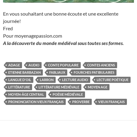
En vous souhaitant une bonne écoute et une excellente
journée!
Fred
Pour moyenagepassion.com
A la découverte du monde médiéval sous toutes ses formes.
ADAGE
AUDIO
CONTE POPULAIRE
CONTES ANCIENS
ETIENNE BARBAZAN
FABLIAUX
FOURCHES PATIBULAIRES
LANGUE D'OIL
LARRON
LECTURE AUDIO
LECTURE POÉTIQUE
LITTÉRATURE
LITTÉRATURE MÉDIÉVALE
MOYEN AGE
MOYEN-ÂGE CENTRAL
POÉSIE MÉDIÉVALE
PRONONCIATION VIEUX FRANÇAIS
PROVERBE
VIEUX FRANÇAIS