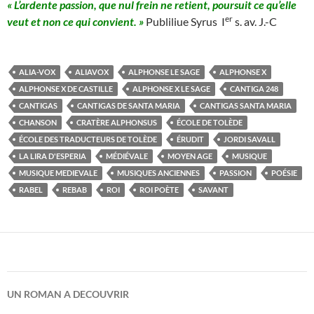
« L’ardente passion, que nul frein ne retient, poursuit ce qu’elle
er
veut et non ce qui convient. »
Publiliue Syrus I
s. av. J.-C
ALIA-VOX
ALIAVOX
ALPHONSE LE SAGE
ALPHONSE X
ALPHONSE X DE CASTILLE
ALPHONSE X LE SAGE
CANTIGA 248
CANTIGAS
CANTIGAS DE SANTA MARIA
CANTIGAS SANTA MARIA
CHANSON
CRATÈRE ALPHONSUS
ÉCOLE DE TOLÈDE
ÉCOLE DES TRADUCTEURS DE TOLÈDE
ÉRUDIT
JORDI SAVALL
LA LIRA D'ESPERIA
MÉDIÉVALE
MOYEN AGE
MUSIQUE
MUSIQUE MEDIEVALE
MUSIQUES ANCIENNES
PASSION
POÉSIE
RABEL
REBAB
ROI
ROI POÈTE
SAVANT
UN ROMAN A DECOUVRIR