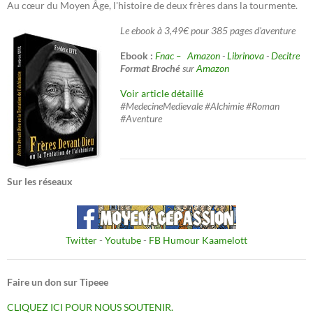
Au cœur du Moyen Âge, l'histoire de deux frères dans la tourmente.
Le ebook à 3,49€ pour 385 pages d'aventure
Ebook :
Fnac –
Amazon
-
Librinova
-
Decitre
Format Broché
sur
Amazon
Voir article détaillé
#MedecineMedievale #Alchimie #Roman
#Aventure
Sur les réseaux
Twitter
-
Youtube
-
FB Humour Kaamelott
Faire un don sur Tipeee
CLIQUEZ ICI POUR NOUS SOUTENIR.