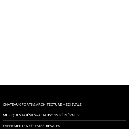
CHÂTEAUX FORTS & ARCHITECTURE MÉDIÉVALE
MUSIQUES, POÉSIES & CHANSONS MÉDIÉVALES
EVÈNEMENTS & FÊTES MÉDIÉVALES