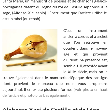
Santa Maria, un manuscrit de poésies et de chansons galaïco-
portugaises datant du règne du roi de Castille Alphonse X le
sage, (Alfonso X el sabio). L’instrument que l’artiste utilise ici
est un rabel (ou rebab).
C’est un instrument
ancien à cordes et à archet
que l’on retrouve en
occident dans le moyen-
âge et qui provient
d’Orient. Sa présence est,
semble-t-il, attestée avant
le XIIIe siècle, mais on le
trouve également dans le manuscrit d’époque des cantigas
dont provient le morceau que nous vous proposons
aujourd’hui. Il en existe plusieurs formes
(voir photo en haut
de l’article et photo plus bas également)
.
Alphonse X roi de Castille et de Léon,