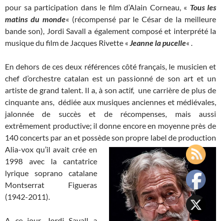
pour sa participation dans le film d’Alain Corneau, «
Tous
les
matins du monde
« (récompensé par le César de la meilleure
bande son), Jordi Savall a également composé et interprété la
musique du film de Jacques Rivette «
Jeanne la pucelle
« .
En dehors de ces deux références côté français, le musicien et
chef d’orchestre catalan est un passionné de son art et un
artiste de grand talent. Il a, à son actif, une carrière de plus de
cinquante ans, dédiée aux musiques anciennes et médiévales,
jalonnée de succès et de récompenses, mais aussi
extrêmement productive; il donne encore en moyenne près de
140 concerts par an et possède son propre label
de production
Alia-vox qu’il avait crée en
1998 avec la cantatrice
lyrique soprano catalane
Montserrat Figueras
(1942-2011).
A ce jour, Jordi Savall a