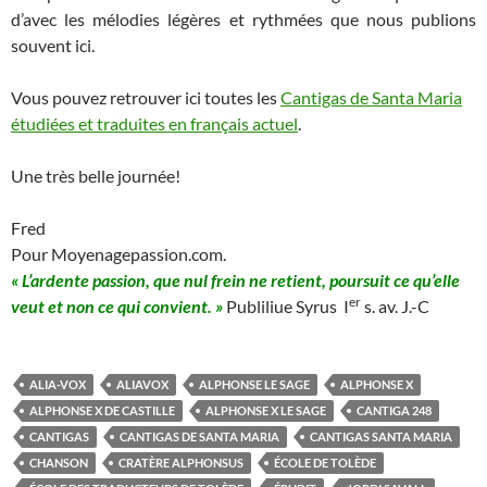
d’avec les mélodies légères et rythmées que nous publions
souvent ici.
Vous pouvez retrouver ici toutes les
Cantigas de Santa Maria
étudiées et traduites en français actuel
.
Une très belle journée!
Fred
Pour Moyenagepassion.com.
« L’ardente passion, que nul frein ne retient, poursuit ce qu’elle
er
veut et non ce qui convient. »
Publiliue Syrus I
s. av. J.-C
ALIA-VOX
ALIAVOX
ALPHONSE LE SAGE
ALPHONSE X
ALPHONSE X DE CASTILLE
ALPHONSE X LE SAGE
CANTIGA 248
CANTIGAS
CANTIGAS DE SANTA MARIA
CANTIGAS SANTA MARIA
CHANSON
CRATÈRE ALPHONSUS
ÉCOLE DE TOLÈDE