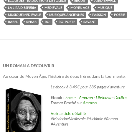
ÉCOLE DES TRADUCTEURS DE TOLÈDE
ÉRUDIT
JORDI SAVALL
LA LIRA D'ESPERIA
MÉDIÉVALE
MOYEN AGE
MUSIQUE
MUSIQUE MEDIEVALE
MUSIQUES ANCIENNES
PASSION
POÉSIE
RABEL
REBAB
ROI
ROI POÈTE
SAVANT
UN ROMAN A DECOUVRIR
Au cœur du Moyen Âge, l'histoire de deux frères dans la tourmente.
Le ebook à 3,49€ pour 385 pages d'aventure
Ebook :
Fnac –
Amazon
-
Librinova
-
Decitre
Format Broché
sur
Amazon
Voir article détaillé
#MedecineMedievale #Alchimie #Roman
#Aventure