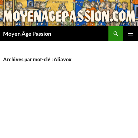
Aller
au
contenu
Recherche
Moyen Âge Passion
MENU
PRINCI
Archives par mot-clé : Aliavox