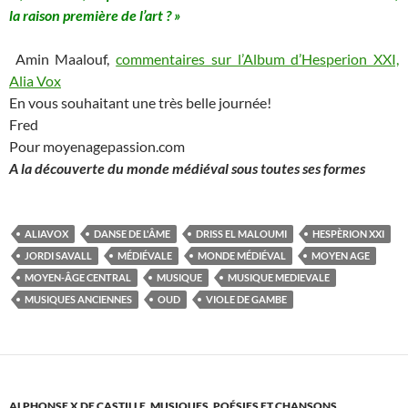
la raison première de l’art ? »
Amin Maalouf,
commentaires sur l’Album d’Hesperion XXI,
Alia Vox
En vous souhaitant une très belle journée!
Fred
Pour moyenagepassion.com
A la découverte du monde médiéval sous toutes ses formes
ALIAVOX
DANSE DE L'ÂME
DRISS EL MALOUMI
HESPÈRION XXI
JORDI SAVALL
MÉDIÉVALE
MONDE MÉDIÉVAL
MOYEN AGE
MOYEN-ÂGE CENTRAL
MUSIQUE
MUSIQUE MEDIEVALE
MUSIQUES ANCIENNES
OUD
VIOLE DE GAMBE
ALPHONSE X DE CASTILLE
,
MUSIQUES, POÉSIES ET CHANSONS