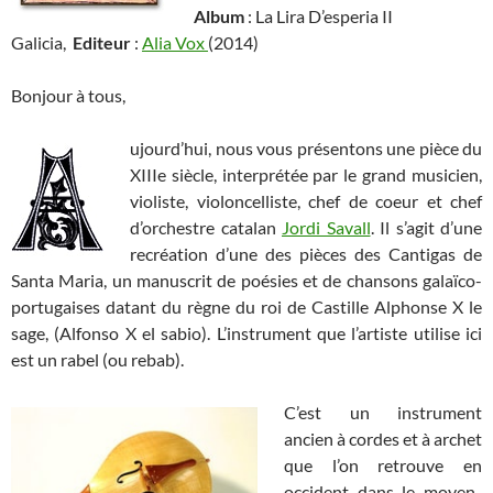
Album
:
La Lira D’esperia II
Galicia,
Editeur
:
Alia Vox
(2014)
Bonjour à tous,
ujourd’hui, nous vous présentons une pièce du
XIIIe siècle, interprétée par le grand musicien,
violiste, violoncelliste, chef de coeur et chef
d’orchestre catalan
Jordi Savall
. Il s’agit d’une
recréation d’une des pièces des Cantigas de
Santa Maria, un manuscrit de poésies et de chansons galaïco-
portugaises datant du règne du roi de Castille Alphonse X le
sage, (Alfonso X el sabio). L’instrument que l’artiste utilise ici
est un rabel (ou rebab).
C’est un instrument
ancien à cordes et à archet
que l’on retrouve en
occident dans le moyen-