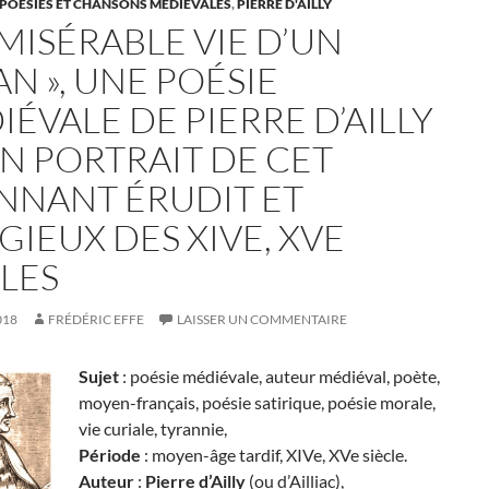
 POÉSIES ET CHANSONS MÉDIÉVALES
,
PIERRE D'AILLY
 MISÉRABLE VIE D’UN
N », UNE POÉSIE
ÉVALE DE PIERRE D’AILLY
UN PORTRAIT DE CET
NNANT ÉRUDIT ET
GIEUX DES XIVE, XVE
CLES
018
FRÉDÉRIC EFFE
LAISSER UN COMMENTAIRE
Sujet
: poésie médiévale, auteur médiéval, poète,
moyen-français, poésie satirique, poésie morale,
vie curiale, tyrannie,
Période
: moyen-âge tardif, XIVe, XVe siècle.
Auteur
:
Pierre d’Ailly
(ou d’Ailliac),