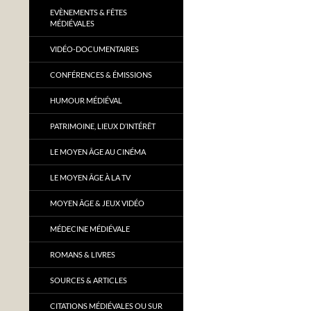
EVÈNEMENTS & FÊTES
MÉDIÉVALES
VIDÉO-DOCUMENTAIRES
CONFÉRENCES & ÉMISSIONS
HUMOUR MÉDIÉVAL
PATRIMOINE, LIEUX D’INTÉRÊT
LE MOYEN ÂGE AU CINÉMA
LE MOYEN ÂGE À LA TV
MOYEN ÂGE & JEUX VIDÉO
MÉDECINE MÉDIÉVALE
ROMANS & LIVRES
SOURCES & ARTICLES
CITATIONS MÉDIÉVALES OU SUR