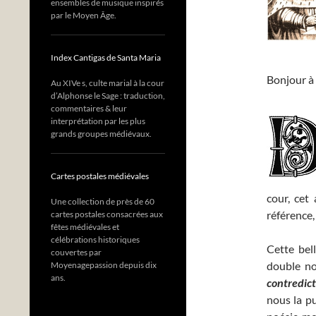
ensembles de musique inspirés
par le Moyen Âge.
Index Cantigas de Santa Maria
Bonjour à 
Au XIVe s, culte marial à la cour
d’Alphonse le Sage : traduction,
commentaires & leur
interprétation par les plus
grands groupes médiévaux.
Cartes postales médiévales
cour, cet 
Une collection de près de 60
référence,
cartes postales consacrées aux
fêtes médiévales et
célébrations historiques
Cette bel
couvertes par
double n
Moyenagepassion depuis dix
ans.
contredict
nous la pu