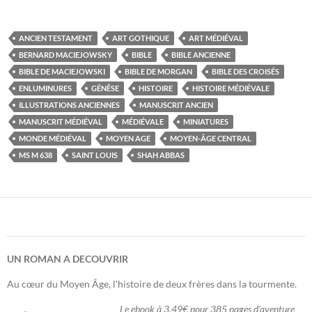
ANCIEN TESTAMENT
ART GOTHIQUE
ART MÉDIÉVAL
BERNARD MACIEJOWSKY
BIBLE
BIBLE ANCIENNE
BIBLE DE MACIEJOWSKI
BIBLE DE MORGAN
BIBLE DES CROISÉS
ENLUMINURES
GÉNÊSE
HISTOIRE
HISTOIRE MÉDIÉVALE
ILLUSTRATIONS ANCIENNES
MANUSCRIT ANCIEN
MANUSCRIT MÉDIÉVAL
MÉDIÉVALE
MINIATURES
MONDE MÉDIÉVAL
MOYEN AGE
MOYEN-ÂGE CENTRAL
MS M 638
SAINT LOUIS
SHAH ABBAS
UN ROMAN A DECOUVRIR
Au cœur du Moyen Âge, l'histoire de deux frères dans la tourmente.
Le ebook à 3,49€ pour 385 pages d'aventure