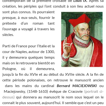
contemporain de la première croisade de
Louis IX.
Après sa
création, les périples qui l’ont conduit à son lieu actuel nous
sont
plus connus. Ils pourraient
presque, à eux-seuls, fournir le
prétexte d’un roman tant
l’ouvrage a voyagé à travers les
siècles.
Parti de France pour l’Italie et la
cour de Naples, autour de 1300,
il y demeurera quelques temps
mais on le retrouvera bientôt en
Pologne, où il demeurera,
jusqu’à la fin du XVIe et au début du XVIIe siècle. A la fin de
cette période polonaises, on retrouve le manuscrit ancien
dans les mains du cardinal
Bernard MACIEJOWSKI
ou
Maciejowsky, (1548-1610) évêque de Cracovie
(portrait ci-
dessus)
qui donnera au manuscrit le nom sous lequel on le
connait le plus souvent, aujourd’hui. Il semble que c’est un peu