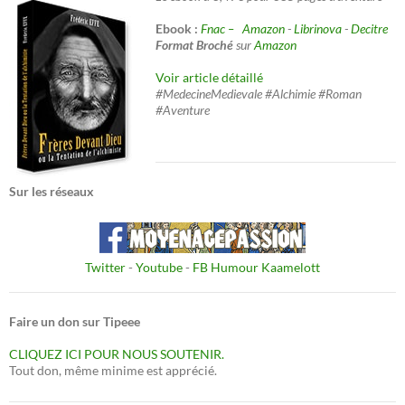
Ebook :
Fnac –
Amazon
-
Librinova
-
Decitre
Format Broché
sur
Amazon
Voir article détaillé
#MedecineMedievale #Alchimie #Roman
#Aventure
Sur les réseaux
Twitter
-
Youtube
-
FB Humour Kaamelott
Faire un don sur Tipeee
CLIQUEZ ICI POUR NOUS SOUTENIR.
Tout don, même minime est apprécié.