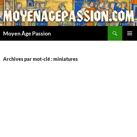
Aller
au
contenu
Recherche
Moyen Âge Passion
MENU
PRINCI
Archives par mot-clé : miniatures