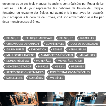
enluminures de ces trois manuscrits anciens sont réalisées par Roger de Le
Pasture. Celle du jour représente les déboires de Bavon de Phrygie,
fondateur du royaume des Belges, qui ayant pris la mer avec les rescapés
pour échapper à la déroute de Troyes, voit son embarcation assaillie par
deux monstrueuses sirènes.
BELGIQUE
BELGIQUE MÉDIÉVALE
BELGIQUES
BRUXELLES
CHRONIQUES DE HAINAUT
CONFÉRENCES
DUCS DE BOURGOGNE
ENLUMINURES
EXPOSITION
FEMME
KBR MUSEUM
MANUSCRITS ANCIENS
MANUSCRITS MÉDIÉVAUX
MINIATURES
MONDE MÉDIÉVAL
MOYEN ÂGE
MOYEN ÂGE TARDIF
MOYEN-ÂGE TARDIF
MS 9228
MS 9242
PRÉJUGÉS
REPRÉSENTATIONS FÉMININES
REPRÉSENTATIONS MÉDIÉVALES
SORCELLERIE
SORCIÈRES
XVE SIÈCLE