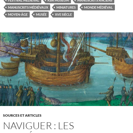
FESTIVAL MÉDIÉVAL
KBR MUSEUM
MANUSCRITS ANCIENS
MANUSCRITS MÉDIÉVAUX
MINIATURES
MONDE MÉDIÉVAL
MOYEN-ÂGE
MUSÉE
XVE SIÈCLE
SOURCES ET ARTICLES
NAVIGUER : LES