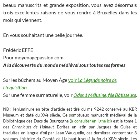
beaux manuscrits et grande exposition, vous avez désormais
trois excellentes raisons de vous rendre à Bruxelles dans les
mois qui viennent.
En vous souhaitant une belle journée.
Frédéric EFFE
Pour moyenagepassion.com
A la découverte du monde médiéval sous toutes ses formes
Sur les bûchers au Moyen Âge
voir
La Légende noire de
l’Inquisition
.
Sur une femme surnaturelle, voir
Odes à Mélusine, fée Bâtisseuse
.
NB : l’enluminure en tête d’article est tiré du ms 9242 conservé au KBR
Museum et daté du XVe siècle. Ce somptueux manuscrit médiéval de la
Bibliothèque des Ducs de Bourgogne (
à consulter en ligne ici
) est le tome 1
des
Chroniques de Hainaut
. Ecrites en latin par Jacques de Guise et
traduites en langue d’oïl par Jean Wauquelin, ces dernières content sur 3
volumes l’histoire du Comté de Hainaut jusqu’à la fin du XIVᵉ siècle. Les