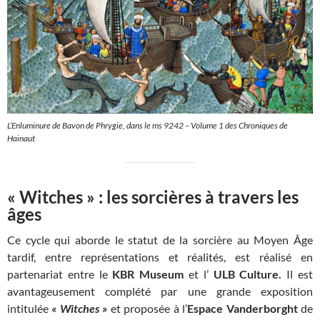
L’Enluminure de Bavon de Phrygie, dans le ms 9242 – Volume 1 des Chroniques de
Hainaut
« Witches » : les sorcières à travers les
âges
Ce cycle qui aborde le statut de la sorcière au Moyen Âge
tardif, entre représentations et réalités, est réalisé en
partenariat entre le
KBR Museum
et l’
ULB Culture.
Il est
avantageusement complété par une grande exposition
intitulée
« Witches »
et proposée à l’
Espace Vanderborght
de