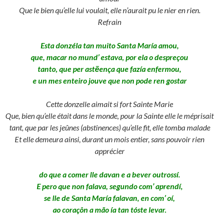
Que le bien qu’elle lui voulait, elle n’aurait pu le nier en rien.
Refrain
Esta donzéla tan muito Santa María amou,
que, macar no mund’ estava, por ela o despreçou
tanto, que per astẽença que fazía enfermou,
e un mes enteiro jouve que non pode ren gostar
Cette donzelle aimait si fort Sainte Marie
Que, bien qu’elle était dans le monde, pour la Sainte elle le méprisait
tant, que par les jeûnes (abstinences) qu’elle fit, elle tomba malade
Et elle demeura ainsi, durant un mois entier, sans pouvoir rien
apprécier
do que a comer lle davan e a bever outrossí.
E pero que non falava, segundo com’ aprendí,
se lle de Santa María falavan, en com’ oí,
ao coraçôn a mão ía tan tóste levar.