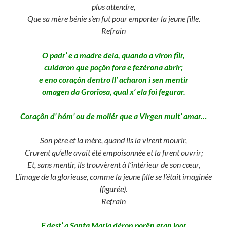
plus attendre,
Que sa mère bénie s’en fut pour emporter la jeune fille.
Refrain
O padr’ e a madre dela, quando a viron fĩir,
cuidaron que poçôn fora e fezérona abrir;
e eno coraçôn dentro ll’ acharon i sen mentir
omagen da Grorïosa, qual x’ ela foi fegurar.
Coraçôn d’ hóm’ ou de mollér que a Virgen muit’ amar…
Son père et la mère, quand ils la virent mourir,
Crurent qu’elle avait été empoisonnée et la firent ouvrir;
Et, sans mentir, ils trouvèrent à l’intérieur de son cœur,
L’image de la glorieuse, comme la jeune fille se l’était imaginée
(figurée)
.
Refrain
E dest’ a Santa María déron porên gran loor