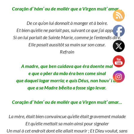
Coraçôn d’ hóm’ ou de mollér que a Virgen muit’ amar…
De ce qu’on lui donnait à manger et à boire.
Et bien qu’elle ne parlait pas, suivant ce que j’ai appris,
Si on lui parlait de Sainte Marie, comme je l’entendis dire,
Elle posait aussitôt sa main sur son cœur.
Refrain
A madre, que ben cuidava que éra doente mal
e que o põer da mão éra ben come sinal
que daquel logar morría; e quis Déus, non houv’ i al,
que a sa Madre bẽeita a fosse sigo levar.
Coraçôn d’ hóm’ ou de mollér que a Virgen muit’ amar…
La mère, était bien convaincue qu’elle était gravement malade
Et qu’elle mettait sa main ainsi pour signaler
Un mal à cet endroit dont elle allait mourir ; Et Dieu voulut, sans