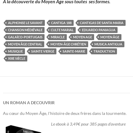
A la découverte du Moyen Âge sous toutes ses formes.
ALPHONSE LE SAVANT
CANTIGA 188
CANTIGAS DE SANTA MARIA
CHANSON MÉDIÉVALE
CULTE MARIAL
EDUARDO PANIAGUA
GALAÏCO-PORTUGAIS
MIRACLE
MOYEN AGE
MOYEN ÂGE
MOYEN ÂGE CENTRAL
MOYEN-ÂGE CHRÉTIEN
MUSICA ANTIGUA
MUSIQUE
SAINTE VIERGE
SAINTE-MARIE
TRADUCTION
XIIIE SIÈCLE
UN ROMAN A DECOUVRIR
Au cœur du Moyen Âge, l'histoire de deux frères dans la tourmente.
Le ebook à 3,49€ pour 385 pages d'aventure