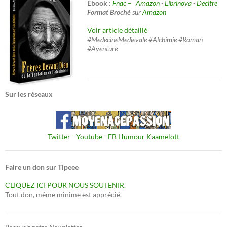
Ebook :
Fnac –
Amazon
-
Librinova
-
Decitre
Format Broché
sur
Amazon
Voir article détaillé
#MedecineMedievale #Alchimie #Roman
#Aventure
Sur les réseaux
Twitter
-
Youtube
-
FB Humour Kaamelott
Faire un don sur Tipeee
CLIQUEZ ICI POUR NOUS SOUTENIR.
Tout don, même minime est apprécié.