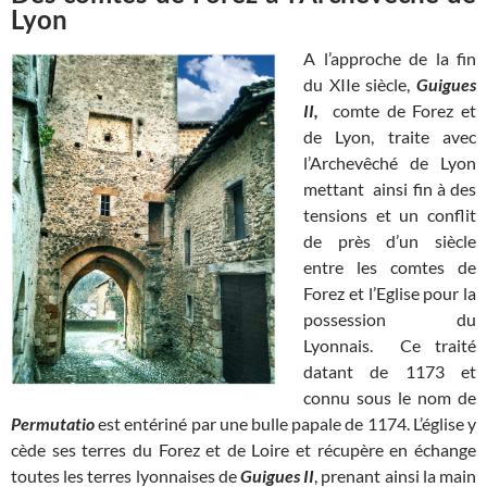
Lyon
A l’approche de la fin
du XIIe siècle,
Guigues
II,
comte de Forez et
de Lyon, traite avec
l’Archevêché de Lyon
mettant ainsi fin à des
tensions et un conflit
de près d’un siècle
entre les comtes de
Forez et l’Eglise pour la
possession du
Lyonnais. Ce traité
datant de 1173 et
connu sous le nom de
Permutatio
est entériné par une bulle papale de 1174. L’église y
cède ses terres du Forez et de Loire et récupère en échange
toutes les terres lyonnaises de
Guigues II
, prenant ainsi la main