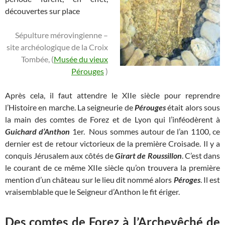
découvertes sur place
Sépulture mérovingienne –
site archéologique de la Croix
Tombée, (
Musée du vieux
Pérouges
)
Après cela, il faut attendre le XIIe siècle pour reprendre
l’Histoire en marche. La seigneurie de
Pérouges
était alors sous
la main des comtes de Forez et de Lyon qui l’inféodèrent à
Guichard d’Anthon
1er. Nous sommes autour de l’an 1100, ce
dernier est de retour victorieux de la première Croisade. Il y a
conquis Jérusalem aux côtés de
Girart de Roussillon
. C’est dans
le courant de ce même XIIe siècle qu’on trouvera la première
mention d’un château sur le lieu dit nommé alors
Péroges
. Il est
vraisemblable que le Seigneur d’Anthon le fit ériger.
Des comtes de Forez à l’Archevêché de