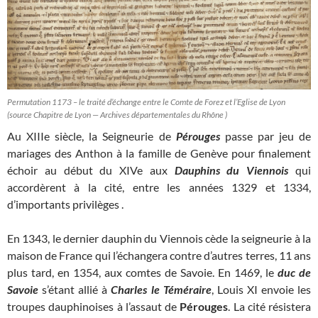
Permutation 1173 – le traité d’échange entre le Comte de Forez et l’Eglise de Lyon
(source Chapitre de Lyon — Archives départementales du Rhône )
Au XIIIe siècle, la Seigneurie de
Pérouges
passe par jeu de
mariages des Anthon à la famille de Genève pour finalement
échoir au début du XIVe aux
Dauphins du Viennois
qui
accordèrent à la cité, entre les années 1329 et 1334,
d’importants privilèges .
En 1343, le dernier dauphin du Viennois cède la seigneurie à la
maison de France qui l’échangera contre d’autres terres, 11 ans
plus tard, en 1354, aux comtes de Savoie. En 1469, le
duc de
Savoie
s’étant allié à
Charles le Téméraire
, Louis XI envoie les
troupes dauphinoises à l’assaut de
Pérouges
. La cité résistera