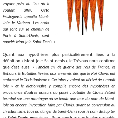
voyant près du lieu où il
voulait aller. Orto
Frisingensis appelle Mont-
Joie le Vatican. Les croix
qui sont sur le chemin de
Paris à Saint-Denis, sont
appelés Mon-joie-Saint-Denis. »
Quant aux hypothèses plus particulièrement liées à la
définition « Mont-joie-Saint-denis », le Trévoux nous confirme
que
c’est aussi
« l’ancien cri de guerre des rois de France, ès
Behours & Batailles livrées aux ennemis dès que le Roi Clovis eut
embrassé le Christianisme ». Certains y voient un dérivé de « moult
joie » et le dictionnaire y compile encore des hypothèses en
provenance d’autres auteurs du passé : bataille de Clovis s’étant
terminé sur une montagne où se tenait une tour du nom de Mont-
joie ou encore, invocation faite par Clovis, avant sa conversion au
christianisme, face au danger de Saint-Denis sous le nom de Jupiter
: «
Saint Denis, mon Jove
« .
Pour conclure que le plus probable