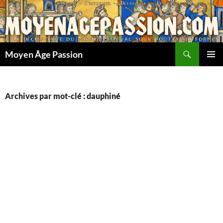
Aller
au
contenu
Recherche
Moyen Âge Passion
MENU
PRINCI
Archives par mot-clé : dauphiné