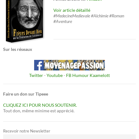
Voir article détaillé
#MedecineMedievale #Alchimie #Roman
#Aventure
Sur les réseaux
Twitter
-
Youtube
-
FB Humour Kaamelott
Faire un don sur Tipeee
CLIQUEZ ICI POUR NOUS SOUTENIR.
Tout don, même minime est apprécié.
Recevoir notre Newsletter