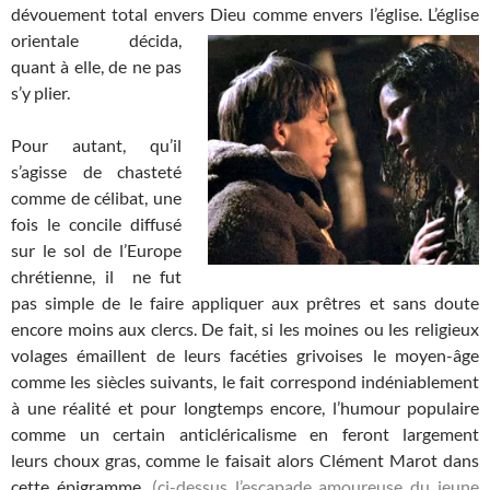
dévouement total envers Dieu comme envers l’église.
L’église
orientale décida,
quant à elle, de ne pas
s’y plier.
Pour autant, qu’il
s’agisse de chasteté
comme de célibat, une
fois le concile diffusé
sur le sol de l’Europe
chrétienne, il ne fut
pas simple de le faire appliquer aux prêtres et sans doute
encore moins aux clercs. De fait, si les moines ou les religieux
volages émaillent de leurs facéties grivoises le moyen-âge
comme les siècles suivants, le fait correspond indéniablement
à une réalité et pour longtemps encore, l’humour populaire
comme un certain anticléricalisme en feront largement
leurs choux gras, comme le faisait alors Clément Marot dans
cette épigramme.
(ci-dessus l’escapade amoureuse du jeune