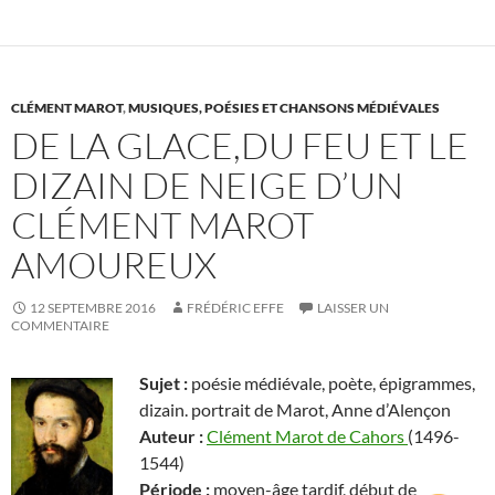
CLÉMENT MAROT
,
MUSIQUES, POÉSIES ET CHANSONS MÉDIÉVALES
DE LA GLACE,DU FEU ET LE
DIZAIN DE NEIGE D’UN
CLÉMENT MAROT
AMOUREUX
12 SEPTEMBRE 2016
FRÉDÉRIC EFFE
LAISSER UN
COMMENTAIRE
Sujet :
poésie médiévale, poète, épigrammes,
dizain. portrait de Marot, Anne d’Alençon
Auteur :
Clément Marot de Cahors
(1496-
1544)
Période :
moyen-âge tardif, début de