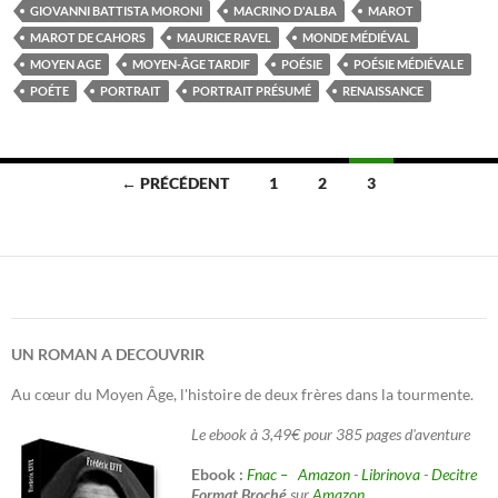
GIOVANNI BATTISTA MORONI
MACRINO D'ALBA
MAROT
MAROT DE CAHORS
MAURICE RAVEL
MONDE MÉDIÉVAL
MOYEN AGE
MOYEN-ÂGE TARDIF
POÉSIE
POÉSIE MÉDIÉVALE
POÉTE
PORTRAIT
PORTRAIT PRÉSUMÉ
RENAISSANCE
Navigation
← PRÉCÉDENT
1
2
3
des
articles
UN ROMAN A DECOUVRIR
Au cœur du Moyen Âge, l'histoire de deux frères dans la tourmente.
Le ebook à 3,49€ pour 385 pages d'aventure
Ebook :
Fnac –
Amazon
-
Librinova
-
Decitre
Format Broché
sur
Amazon