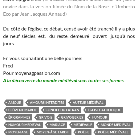
novice dans la version filmée du Nom de la Rose d’Umberto
Eco par Jean Jacques Annaud)
Du côté de l’église, ce débat, censé avoir été tranché il y a plus
de neuf siècles, est, du reste, demeuré ouvert jusqu’à nos
jours.
En vous souhaitant une belle journée!
Fred
Pour moyenagpassion.com
A la découverte du monde médiéval sous toutes ses formes.
AMOUR
AMOURS INTERDITES
AUTEUR MÉDIÉVAL
CLÉMENT MAROT
CONCILE DU LATRAN
ÉGLISE CATHOLIQUE
ÉPIGRAMMES
GRIVOIS
GRIVOISERIES
HUMOUR
HUMOUR MÉDIÉVAL
MARIAGE
MÉDIÉVALE
MONDE MÉDIÉVAL
MOYEN AGE
MOYEN-ÂGE TARDIF
POÉSIE
POÉSIE MÉDIÉVALE