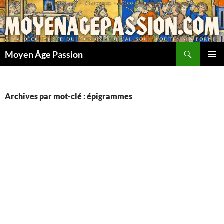
Aller
au
contenu
Recherche
Moyen Âge Passion
MENU
PRINCI
Archives par mot-clé : épigrammes