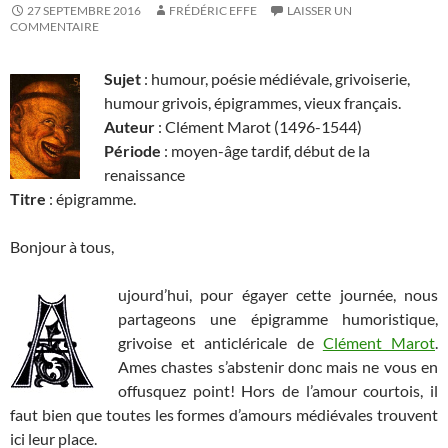
27 SEPTEMBRE 2016
FRÉDÉRIC EFFE
LAISSER UN
COMMENTAIRE
Sujet
: humour, poésie médiévale, grivoiserie,
humour grivois, épigrammes, vieux français.
Auteur
: Clément Marot (1496-1544)
Période
: moyen-âge tardif, début de la
renaissance
Titre
: épigramme.
Bonjour à tous,
ujourd’hui, pour égayer cette journée, nous
partageons une épigramme humoristique,
grivoise et anticléricale de
Clément Marot
.
Ames chastes s’abstenir donc mais ne vous en
offusquez point! Hors de l’amour courtois, il
faut bien que toutes les formes d’amours médiévales trouvent
ici leur place.