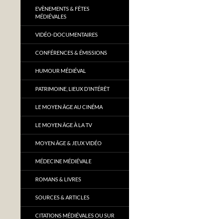
EVÈNEMENTS & FÊTES
MÉDIÉVALES
VIDÉO-DOCUMENTAIRES
CONFÉRENCES & ÉMISSIONS
HUMOUR MÉDIÉVAL
PATRIMOINE, LIEUX D’INTÉRÊT
LE MOYEN ÂGE AU CINÉMA
LE MOYEN ÂGE À LA TV
MOYEN ÂGE & JEUX VIDÉO
MÉDECINE MÉDIÉVALE
ROMANS & LIVRES
SOURCES & ARTICLES
CITATIONS MÉDIÉVALES OU SUR