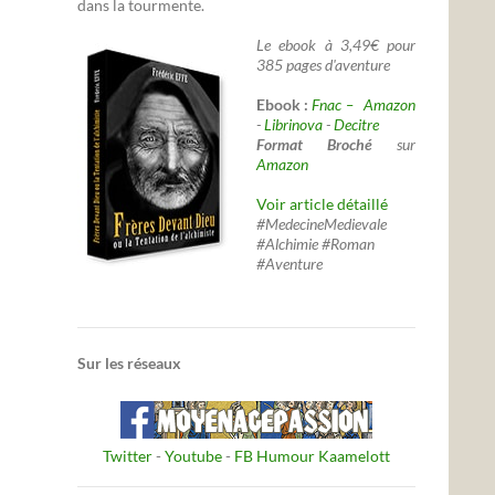
dans la tourmente.
Le ebook à 3,49€ pour
385 pages d'aventure
Ebook :
Fnac –
Amazon
-
Librinova
-
Decitre
Format Broché
sur
Amazon
Voir article détaillé
#MedecineMedievale
#Alchimie #Roman
#Aventure
Sur les réseaux
Twitter
-
Youtube
-
FB Humour Kaamelott