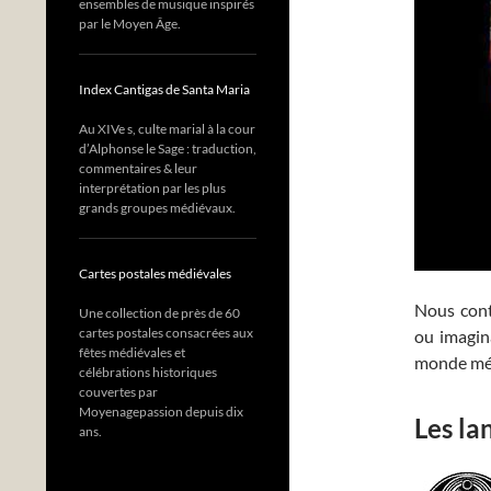
ensembles de musique inspirés
par le Moyen Âge.
Index Cantigas de Santa Maria
Au XIVe s, culte marial à la cour
d’Alphonse le Sage : traduction,
commentaires & leur
interprétation par les plus
grands groupes médiévaux.
Cartes postales médiévales
Nous cont
Une collection de près de 60
cartes postales consacrées aux
ou imagin
fêtes médiévales et
monde méd
célébrations historiques
couvertes par
Moyenagepassion depuis dix
Les la
ans.