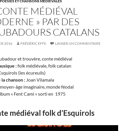
 POÉSIES ET CHANSONS MÉDIÉVALES
CONTE MÉDIÉVAL
ODERNE » PAR DES
UBADOURS CATALANS
ER 2016
FRÉDÉRIC EFFE
LAISSER UN COMMENTAIRE
ubadour et trouvère, conte médiéval
usique :
folk médiévale, folk catalan
squirols (les écureuils)
 la chanson :
Joan Vilamala
moyen-âge imaginaire, monde féodal
lbum « Fent Cami » sorti en 1975
nte médiéval folk d’Esquirols