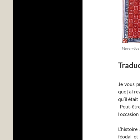
Moyen-âge e
Traduc
Je vous pr
que j’ai r
qu’il était
Peut-être 
l’occasion
L’histoir
féodal et