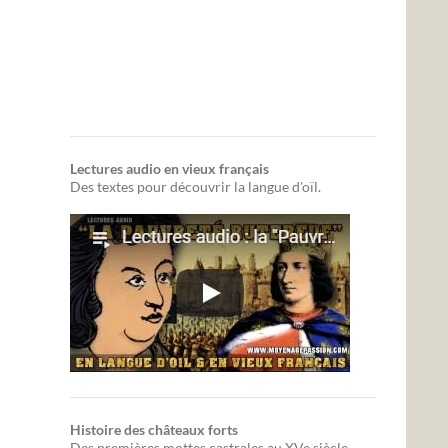
Lectures audio en vieux français
Des textes pour découvrir la langue d'oïl.
Histoire des châteaux forts
Des premières mottes castrales au XVe siècle