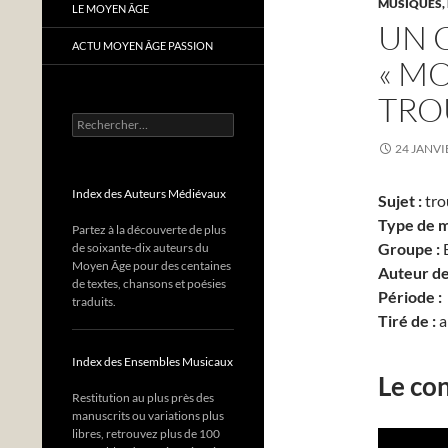
MUSIQUES,
LE MOYEN ÂGE
UN 
ACTU MOYEN ÂGE PASSION
« M
TRO
Rechercher :
24 JANVI
Index des Auteurs Médiévaux
Sujet :
tro
Type de m
Partez à la découverte de plus
Groupe :
E
de soixante-dix auteurs du
Moyen Âge pour des centaines
Auteur de
de textes, chansons et poésies
Période :
traduits.
Tiré de :
a
Index des Ensembles Musicaux
Le co
Restitution au plus près des
manuscrits ou variations plus
libres, retrouvez plus de 100