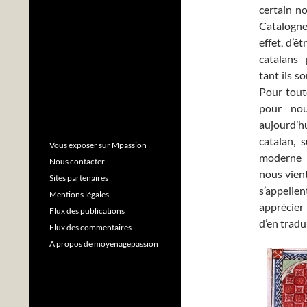
certain n
Catalogn
effet, d’ê
catalans
tant ils so
Pour toute
pour nou
aujourd’
catalan, 
Vous exposer sur Mpassion
moderne 
Nous contacter
nous vient
Sites partenaires
s’appelle
Mentions légales
apprécier
Flux des publications
d’en tradu
Flux des commentaires
A propos de moyenagepassion