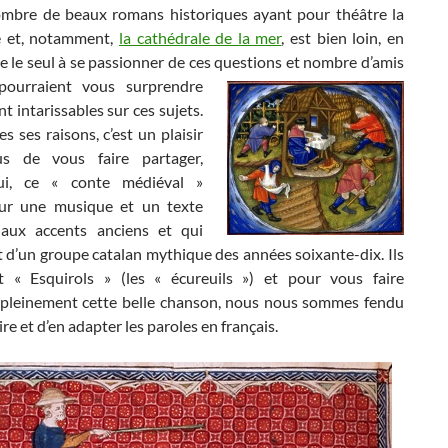
ombre de beaux romans historiques ayant pour théâtre la
e et, notamment,
la cathédrale de la mer
, est bien loin, en
tre le seul à se passionner de ces questions et nombre d’amis
 pourraient vous surprendre
nt intarissables sur ces sujets.
s ses raisons, c’est un plaisir
s de vous faire partager,
hui, ce « conte médiéval »
sur une musique et un texte
aux accents anciens et qui
 d’un groupe catalan mythique des années soixante-dix. Ils
nt « Esquirols » (les « écureuils ») et pour vous faire
 pleinement cette belle chanson, nous nous sommes fendu
ire et d’en adapter les paroles en français.