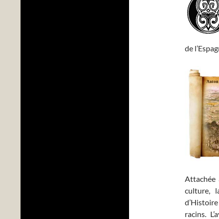
de l’Espag
Attachée 
culture,
d’Histoire
racins. L