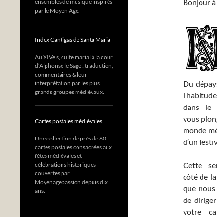
Bonjour à 
ensembles de musique inspirés
par le Moyen Âge.
Index Cantigas de Santa Maria
Au XIVe s, culte marial à la cour
d’Alphonse le Sage : traduction,
commentaires & leur
Du dépays
interprétation par les plus
grands groupes médiévaux.
l’habitude
dans le 
vous plon
Cartes postales médiévales
monde méd
Une collection de près de 60
d’un festiv
cartes postales consacrées aux
fêtes médiévales et
Cette se
célébrations historiques
couvertes par
côté de la
Moyenagepassion depuis dix
que nous
ans.
de diriger
votre c