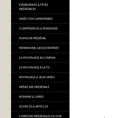
EVÈNEMENTS & FÊTES
MÉDIÉVALES
VIDÉO-DOCUMENTAIRES
CONFÉRENCES & ÉMISSIONS
HUMOUR MÉDIÉVAL
PATRIMOINE, LIEUX D’INTÉRÊT
LE MOYEN ÂGE AU CINÉMA
LE MOYEN ÂGE À LA TV
MOYEN ÂGE & JEUX VIDÉO
MÉDECINE MÉDIÉVALE
ROMANS & LIVRES
SOURCES & ARTICLES
CITATIONS MÉDIÉVALES OU SUR