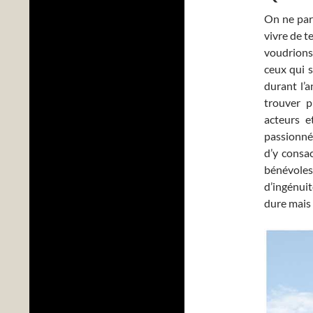
On ne parl
vivre de t
voudrions,
ceux qui s
durant l’
trouver p
acteurs e
passionné
d’y consac
bénévoles
d’ingénuit
dure mais 