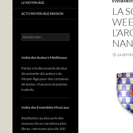
EVÈNEMENTS
LE MOYEN ÂGE
LA 
ACTU MOYEN ÂGE PASSION
WEE
L’AR
Rechercher :
NAN
24 SEPT
Index des Auteurs Médiévaux
Partez à la découverte de plus
de soixante-dix auteurs du
Moyen Âge pour des centaines
de textes, chansons et poésies
traduits.
Index des Ensembles Musicaux
Restitution au plus près des
manuscrits ou variations plus
libres, retrouvez plus de 100