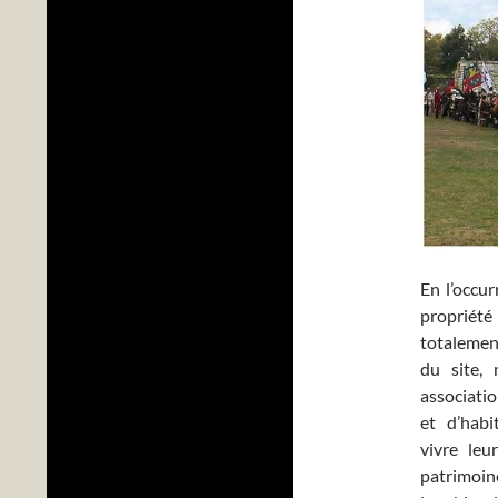
En l’occur
propriét
totalemen
du site, 
associati
et d’habi
vivre leu
patrimoin