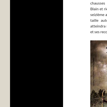
chausses 
Blain et r
seizième a
taille a
atteindra 
et ses rec