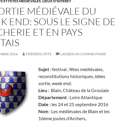
 ET FÊTES MÉDIÉVALES
,
LIEUX D'INTÊRÈT
SORTIE MÉDIÉVALE DU
K END: SOUS LE SIGNE DE
CHERIE ET EN PAYS
TAIS
EMBRE 2016
FRÉDÉRIC EFFE
LAISSER UN COMMENTAIRE
Sujet :
festival , fêtes médiévales,
reconstitutions historiques, idées
sortie, week end.
Lieu :
Blain, Château de la Groulaie
Département
: Loire Atlantique
Date :
les 24 et 25 septembre 2016
Nom
: Les médiévales de Blain et les
16ème joutes d’Archers,