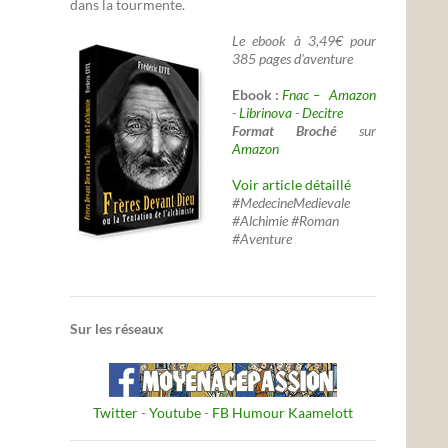
dans la tourmente.
Le ebook à 3,49€ pour
385 pages d'aventure
Ebook :
Fnac –
Amazon
-
Librinova
-
Decitre
Format Broché
sur
Amazon
Voir article détaillé
#MedecineMedievale
#Alchimie #Roman
#Aventure
Sur les réseaux
Twitter
-
Youtube
-
FB Humour Kaamelott