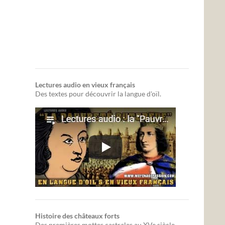
Lectures audio en vieux français
Des textes pour découvrir la langue d'oïl.
Histoire des châteaux forts
Des premières mottes castrales au XVe siècle