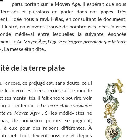
paru, portait sur le Moyen Âge. Il espérait que nous
téressés et puissions en parler dans nos pages. Très
nt, l’idée nous a ravi. Hélas, en consultant le document,
n illustré, nous avons trouvé de nombreuses idées fausses
onde médiéval entre lesquelles la suivante, énoncée
ment : «
Au Moyen Âge, l’Eglise et les gens pensaient que la terre
« . La messe était dite…
ité de la terre plate
i encore, ce préjugé est, sans doute, celui
e le mieux les idées reçues sur le monde
t ses mentalités. Il fait encore sourire, voir
d’un air entendu. «
La Terre était considérée
ate au Moyen Âge
« . Si les médiévistes ne
 pas, de nouveaux publics se joignent,
, à eux pour des raisons différentes. À
’internet, tout devient possible et depuis