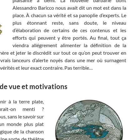
plaisante à demi. La nouvelle barbarie dont
Alessandro Baricco nous avait dit un mot est dans la
place. À chacun sa vérité et sa panoplie d’experts. Le
plus étonnant reste, sans doute, le niveau
d’élaboration de certains de ces contenus et les
efforts qui peuvent y être portés. Au final, tout ça
viendra allégrement alimenter la définition de la
re et jeter le discrédit sur tout ce qu’on peut trouver en
s vrais lanceurs d’alerte noyés dans une mer où surnagent
 vérités et leur exact contraire. Pas terrible…
 de vue et motivations
ir à la terre plate,
rait-on menti ?
s, sans le savoir sur
un monde plus plat
lgique de la chanson
Une sorte de théâtre