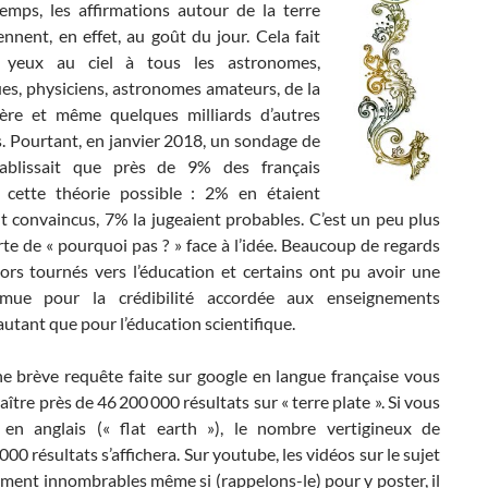
emps, les affirmations autour de la terre
ennent, en effet, au goût du jour. Cela fait
s yeux au ciel à tous les astronomes,
ues, physiciens, astronomes amateurs, de la
ière et même quelques milliards d’autres
. Pourtant, en janvier 2018, un sondage de
tablissait que près de 9% des français
 cette théorie possible : 2% en étaient
t convaincus, 7% la jugeaient probables. C’est un peu plus
te de « pourquoi pas ? » face à l’idée. Beaucoup de regards
lors tournés vers l’éducation et certains ont pu avoir une
mue pour la crédibilité accordée aux enseignements
 autant que pour l’éducation scientifique.
ne brève requête faite sur google en langue française vous
aître près de 46 200 000 résultats sur « terre plate ». Si vous
 en anglais (« flat earth »), le nombre vertigineux de
000 résultats s’affichera. Sur youtube, les vidéos sur le sujet
ment innombrables même si (rappelons-le) pour y poster, il