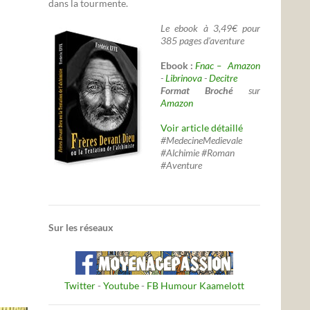
dans la tourmente.
Le ebook à 3,49€ pour
385 pages d'aventure
Ebook :
Fnac –
Amazon
-
Librinova
-
Decitre
Format Broché
sur
Amazon
Voir article détaillé
#MedecineMedievale
#Alchimie #Roman
#Aventure
Sur les réseaux
Twitter
-
Youtube
-
FB Humour Kaamelott