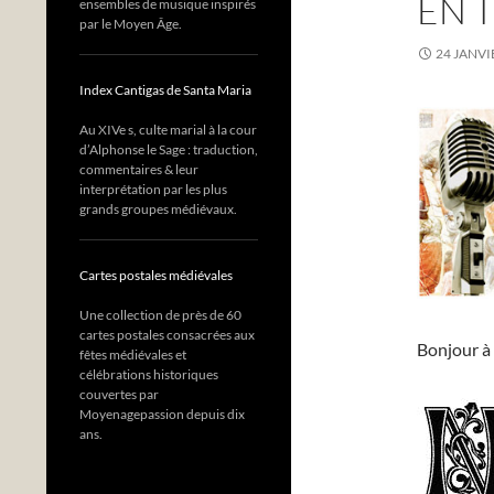
EN 
ensembles de musique inspirés
par le Moyen Âge.
24 JANVI
Index Cantigas de Santa Maria
Au XIVe s, culte marial à la cour
d’Alphonse le Sage : traduction,
commentaires & leur
interprétation par les plus
grands groupes médiévaux.
Cartes postales médiévales
Une collection de près de 60
cartes postales consacrées aux
Bonjour à 
fêtes médiévales et
célébrations historiques
couvertes par
Moyenagepassion depuis dix
ans.