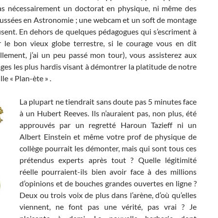
as nécessairement un doctorat en physique, ni même des
ussées en Astronomie ; une webcam et un soft de montage
fisent. En dehors de quelques pédagogues qui s’escriment à
er le bon vieux globe terrestre, si le courage vous en dit
llement, j’ai un peu passé mon tour), vous assisterez aux
es les plus hardis visant à démontrer la platitude de notre
le « Plan-ète » .
La plupart ne tiendrait sans doute pas 5 minutes face
à un Hubert Reeves. Ils n’auraient pas, non plus, été
approuvés par un regretté Haroun Tazieff ni un
Albert Einstein et même votre prof de physique de
collège pourrait les démonter, mais qui sont tous ces
prétendus experts après tout ? Quelle légitimité
réelle pourraient-ils bien avoir face à des millions
d’opinions et de bouches grandes ouvertes en ligne ?
Deux ou trois voix de plus dans l’arène, d’où qu’elles
viennent, ne font pas une vérité, pas vrai ? Je