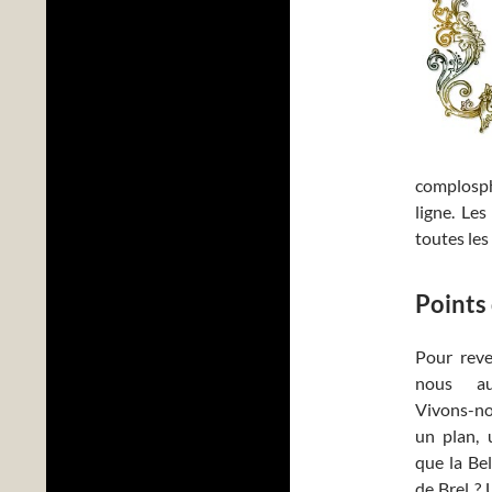
complosphè
ligne. Le
toutes les
Points
Pour reven
nous au
Vivons-nou
un plan, 
que la Be
de Brel ? 