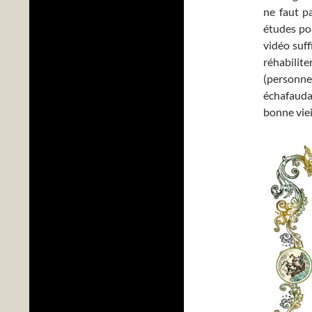
ne faut p
études po
vidéo suf
réhabilit
(personne
échafaudag
bonne vieil