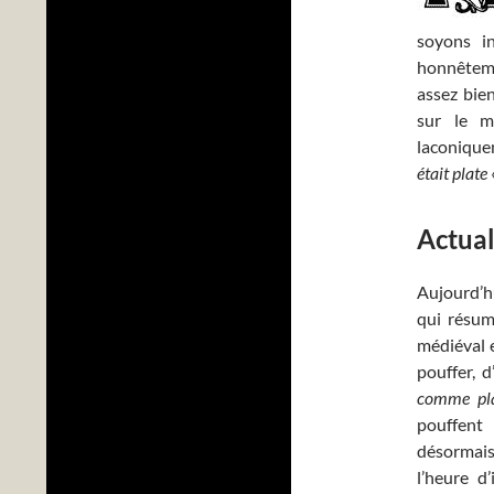
soyons in
honnêteme
assez bie
sur le m
laconique
était plate
Actual
Aujourd’hu
qui résum
médiéval e
pouffer, 
comme pl
pouffent
désormais
l’heure d