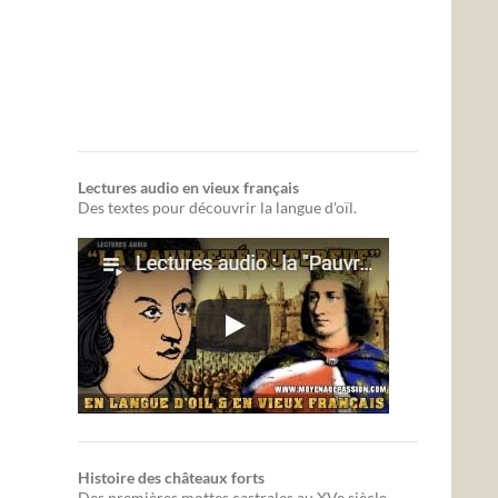
Lectures audio en vieux français
Des textes pour découvrir la langue d'oïl.
Histoire des châteaux forts
Des premières mottes castrales au XVe siècle