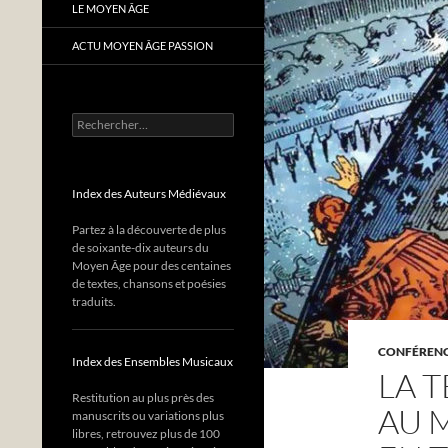
LE MOYEN ÂGE
ACTU MOYEN ÂGE PASSION
Rechercher :
Index des Auteurs Médiévaux
Partez à la découverte de plus
de soixante-dix auteurs du
Moyen Âge pour des centaines
de textes, chansons et poésies
traduits.
CONFÉRENC
Index des Ensembles Musicaux
LA T
Restitution au plus près des
AU 
manuscrits ou variations plus
libres, retrouvez plus de 100