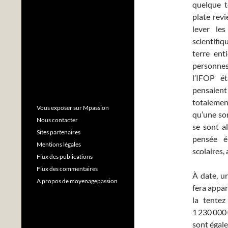
quelque t
plate revi
lever le
scientifiq
terre ent
personnes
l’IFOP é
pensaient
totalemen
Vous exposer sur Mpassion
qu’une sor
Nous contacter
se sont a
Sites partenaires
pensée é
Mentions légales
scolaires,
Flux des publications
Flux des commentaires
À date, u
A propos de moyenagepassion
fera appar
la tentez
1 230 000 
sont égale