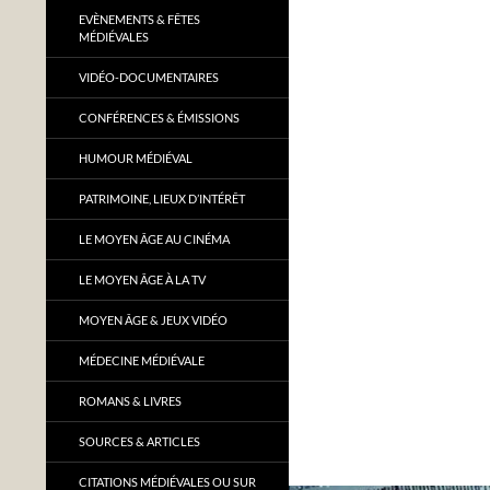
EVÈNEMENTS & FÊTES
MÉDIÉVALES
VIDÉO-DOCUMENTAIRES
CONFÉRENCES & ÉMISSIONS
HUMOUR MÉDIÉVAL
PATRIMOINE, LIEUX D’INTÉRÊT
LE MOYEN ÂGE AU CINÉMA
LE MOYEN ÂGE À LA TV
MOYEN ÂGE & JEUX VIDÉO
MÉDECINE MÉDIÉVALE
ROMANS & LIVRES
SOURCES & ARTICLES
CITATIONS MÉDIÉVALES OU SUR