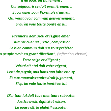
Il ne pourroit nullement ;
Car seignourir se doit premièrement,
Et corrigier pour l’exemple d’autrui,
Qui veult avoir commun gouvernement,
Si qu’on voie toute bonté en lui.
Premier il doit Dieu et l’Eglise amer,
Humble cuer ait , pitié , compassion
Le bien commun doit sur touz préférer,
n peuple avoir en grant dilection*,
(*affection, charité)
Estre saige et diligent ;
Vérité ait : tel doit estre régent,
Lent de pugnir, aux bons non faire ennuy,
Et aux mauvais rendre droit jugement,
Si qu’on voie toute bonté en lui.
D’entour lui doit touz menteurs rebouter,
Justice avoir, équité et raison,
Le poure oïr, le plaintif escouter,