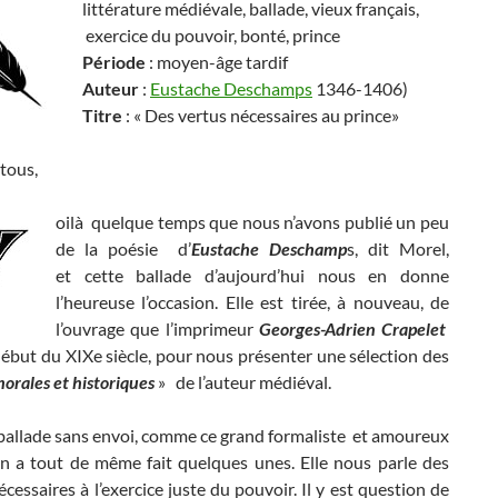
littérature médiévale, ballade, vieux français,
exercice du pouvoir, bonté, prince
Période
: moyen-âge tardif
Auteur
:
Eustache Deschamps
1346-1406)
Titre
: « Des vertus nécessaires au prince»
tous,
oilà quelque temps que nous n’avons publié un peu
de la poésie d’
Eustache Deschamp
s, dit Morel,
et cette ballade d’aujourd’hui nous en donne
l’heureuse l’occasion. Elle est tirée, à nouveau, de
l’ouvrage que l’imprimeur
Georges-Adrien Crapelet
début du XIXe siècle, pour nous présenter une sélection des
orales et historiques
» de l’auteur médiéval.
 ballade sans envoi, comme ce grand formaliste et amoureux
en a tout de même fait quelques unes. Elle nous parle des
écessaires à l’exercice juste du pouvoir. Il y est question de