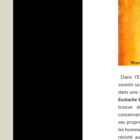
Dans l’Eu
soumis sa 
dans une
Eustache
trouve d
concernan
ses propr
les hommes
résisté a