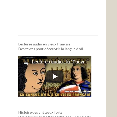
Lectures audio en vieux français
Des textes pour découvrir la langue d'oïl.
Histoire des châteaux forts
Des premières mottes castrales au XVe siècle