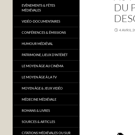
DU 
EVÈNEMENTS & FÊTES
MÉDIÉVALES
DES
VIDÉO-DOCUMENTAIRES
4 AVRIL 
CONFÉRENCES & ÉMISSIONS
HUMOUR MÉDIÉVAL
PATRIMOINE, LIEUX D’INTÉRÊT
LE MOYEN ÂGE AU CINÉMA
LE MOYEN ÂGE À LA TV
MOYEN ÂGE & JEUX VIDÉO
MÉDECINE MÉDIÉVALE
ROMANS & LIVRES
SOURCES & ARTICLES
CITATIONS MÉDIÉVALES OU SUR