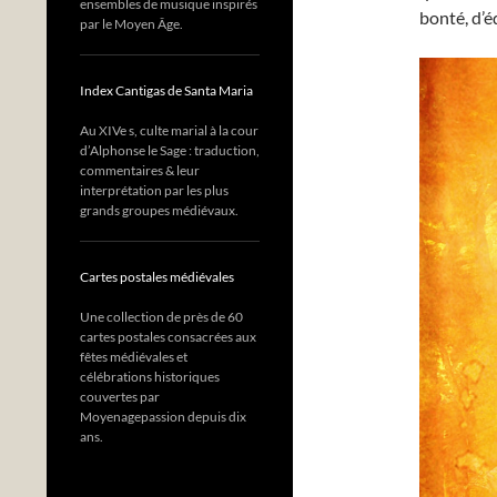
ensembles de musique inspirés
bonté, d’é
par le Moyen Âge.
Index Cantigas de Santa Maria
Au XIVe s, culte marial à la cour
d’Alphonse le Sage : traduction,
commentaires & leur
interprétation par les plus
grands groupes médiévaux.
Cartes postales médiévales
Une collection de près de 60
cartes postales consacrées aux
fêtes médiévales et
célébrations historiques
couvertes par
Moyenagepassion depuis dix
ans.