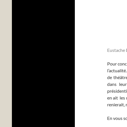
Eustache
Pour concl
l’actualité
de théâtre
dans leur
présidenti
en ait les
renierait,
En vous so