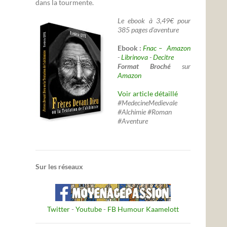
dans la tourmente.
Le ebook à 3,49€ pour
385 pages d'aventure
Ebook :
Fnac –
Amazon
-
Librinova
-
Decitre
Format Broché
sur
Amazon
Voir article détaillé
#MedecineMedievale
#Alchimie #Roman
#Aventure
Sur les réseaux
Twitter
-
Youtube
-
FB Humour Kaamelott