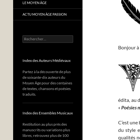
LE MOYEN ÂGE
ACTU MOYEN ÂGE PASSION
Rechercher :
Bonjour à 
Index des Auteurs Médiévaux
Partez à la découverte de plus
de soixante-dix auteurs du
Moyen Âge pour des centaines
de textes, chansons et poésies
traduits.
édita, au 
«
Poésies m
Index des Ensembles Musicaux
C’est une
Restitution au plus près des
du style 
manuscrits ou variations plus
libres, retrouvez plus de 100
qualités n