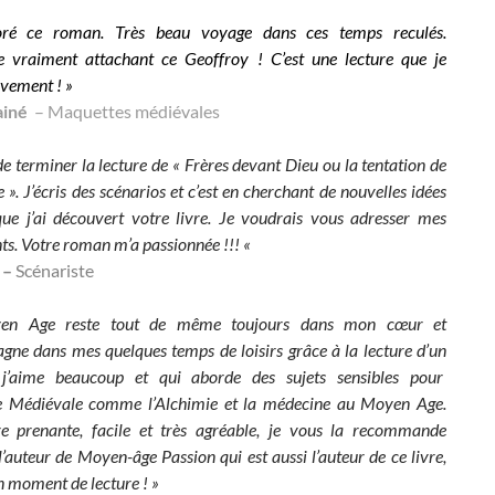
oré ce roman. Très beau voyage dans ces temps reculés.
 vraiment attachant ce Geoffroy ! C’est une lecture que je
ivement ! »
ainé
– Maquettes médiévales
de terminer la lecture de « Frères devant Dieu ou la tentation de
e ». J’écris des scénarios et c’est en cherchant de nouvelles idées
que j’ai découvert votre livre. Je voudrais vous adresser mes
s. Votre roman m’a passionnée !!! «
 –
Scénariste
en Age reste tout de même toujours dans mon cœur et
ne dans mes quelques temps de loisirs grâce à la lecture d’un
 j’aime beaucoup et qui aborde des sujets sensibles pour
e Médiévale comme l’Alchimie et la médecine au Moyen Age.
e prenante, facile et très
agréable, je vous la recommande
’auteur de Moyen-âge Passion qui est aussi l’auteur de ce livre,
n moment de lecture ! »