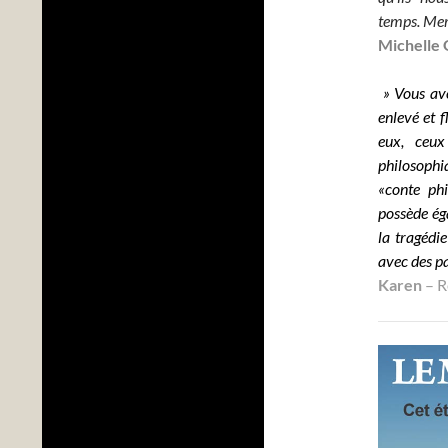
temps.
Mer
Michelle 
» Vous ave
enlevé et 
eux, ceux
philosophi
«conte phi
possède éga
la tragédi
avec des p
Karen
– 