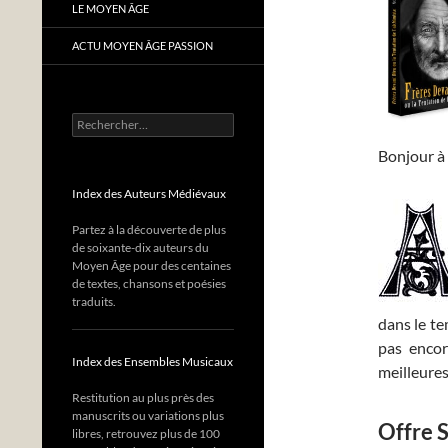
LE MOYEN ÂGE
ACTU MOYEN ÂGE PASSION
Rechercher :
Bonjour à 
Index des Auteurs Médiévaux
Partez à la découverte de plus
de soixante-dix auteurs du
Moyen Âge pour des centaines
de textes, chansons et poésies
traduits.
dans le te
pas encor
Index des Ensembles Musicaux
meilleures
Restitution au plus près des
manuscrits ou variations plus
Offre S
libres, retrouvez plus de 100