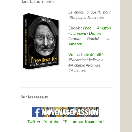
dans la tourmente.
Le ebook à 3,49€ pour
385 pages d'aventure
Ebook :
Fnac –
Amazon
-
Librinova
-
Decitre
Format Broché
sur
Amazon
Voir article détaillé
#MedecineMedievale
#Alchimie #Roman
#Aventure
Sur les réseaux
Twitter
-
Youtube
-
FB Humour Kaamelott