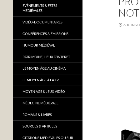
PRO
EVÈNEMENTS & FÊTES
NOT
MÉDIÉVALES
VIDÉO-DOCUMENTAIRES
6 JUIN 2
CONFÉRENCES & ÉMISSIONS
HUMOUR MÉDIÉVAL
PATRIMOINE, LIEUX D’INTÉRÊT
LE MOYEN ÂGE AU CINÉMA
LE MOYEN ÂGE À LA TV
MOYEN ÂGE & JEUX VIDÉO
MÉDECINE MÉDIÉVALE
ROMANS & LIVRES
SOURCES & ARTICLES
CITATIONS MÉDIÉVALES OU SUR