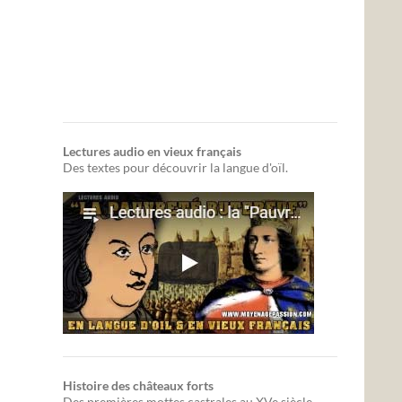
Lectures audio en vieux français
Des textes pour découvrir la langue d'oïl.
Histoire des châteaux forts
Des premières mottes castrales au XVe siècle