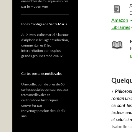
ensembles de musique inspirés
F
par le Moyen Âge.
D
Amazon
Index Cantigas de Santa Maria
Librairies
Au XIVe s, culte marial à la cour
d’Alphonse le Sage : traduction,
commentaires & leur
P
interprétation par les plus
grands groupes médiévaux.
Cartes postales médiévales
Quelqu
Une collection de près de 60
cartes postales consacrées aux
« Philosoph
fêtes médiévales et
roman un ag
célébrations historiques
ce sont le
couvertes par
Moyenagepassion depuis dix
lecteur enc
ans.
et celui ci
Isabelle
su