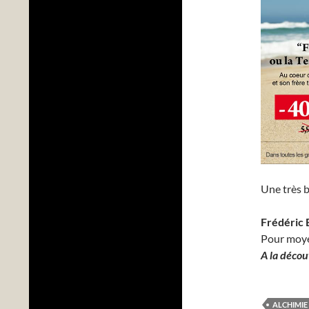
Une très b
Frédéric 
Pour moy
A la décou
ALCHIMIE