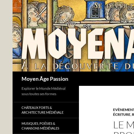
Aller
au
contenu
Recherche
Moyen Âge Passion
Explorer le Monde Médiéval
sous toutes ses formes
CHÂTEAUX FORTS &
EVÈNEMENTS
ARCHITECTURE MÉDIÉVALE
ÉCRITURE
,
LE M
MUSIQUES, POÉSIES &
CHANSONS MÉDIÉVALES