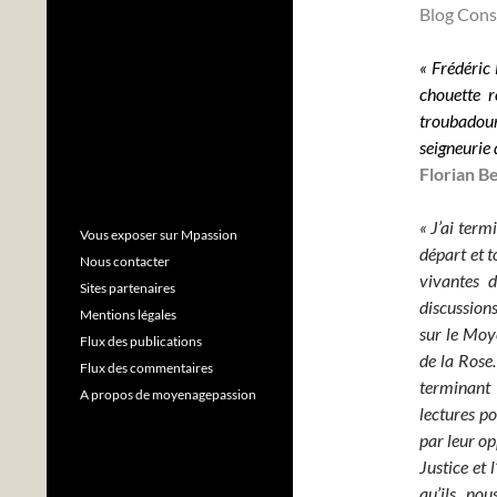
Blog Cons
« Frédéric 
chouette r
troubadour
seigneurie
Florian B
« J’ai term
Vous exposer sur Mpassion
départ et t
Nous contacter
vivantes d
Sites partenaires
discussions
Mentions légales
sur le Moy
Flux des publications
de la Rose.
Flux des commentaires
terminant 
A propos de moyenagepassion
lectures po
par leur op
Justice et 
qu’ils no