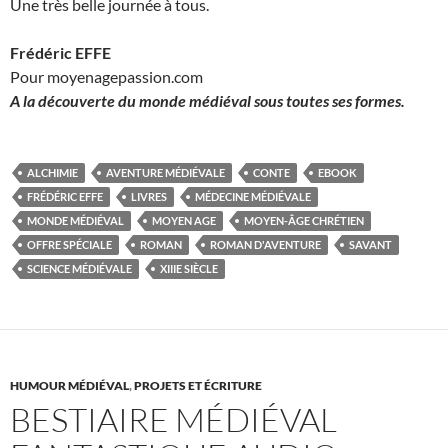
Une très belle journée à tous.
Frédéric EFFE
Pour moyenagepassion.com
A la découverte du monde médiéval sous toutes ses formes.
ALCHIMIE
AVENTURE MÉDIÉVALE
CONTE
EBOOK
FRÉDÉRIC EFFE
LIVRES
MÉDECINE MÉDIÉVALE
MONDE MÉDIÉVAL
MOYEN AGE
MOYEN-ÂGE CHRÉTIEN
OFFRE SPÉCIALE
ROMAN
ROMAN D'AVENTURE
SAVANT
SCIENCE MÉDIÉVALE
XIIIE SIÈCLE
HUMOUR MÉDIÉVAL
,
PROJETS ET ÉCRITURE
BESTIAIRE MÉDIÉVAL