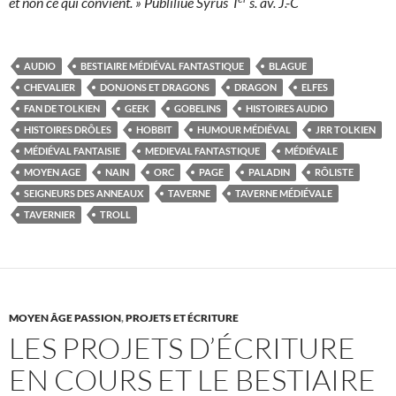
et non ce qui convient. »
Publiliue Syrus I
s. av. J.-C
AUDIO
BESTIAIRE MÉDIÉVAL FANTASTIQUE
BLAGUE
CHEVALIER
DONJONS ET DRAGONS
DRAGON
ELFES
FAN DE TOLKIEN
GEEK
GOBELINS
HISTOIRES AUDIO
HISTOIRES DRÔLES
HOBBIT
HUMOUR MÉDIÉVAL
JRR TOLKIEN
MÉDIÉVAL FANTAISIE
MEDIEVAL FANTASTIQUE
MÉDIÉVALE
MOYEN AGE
NAIN
ORC
PAGE
PALADIN
RÔLISTE
SEIGNEURS DES ANNEAUX
TAVERNE
TAVERNE MÉDIÉVALE
TAVERNIER
TROLL
MOYEN ÂGE PASSION
,
PROJETS ET ÉCRITURE
LES PROJETS D’ÉCRITURE
EN COURS ET LE BESTIAIRE