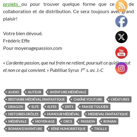
projets
ou pour trouver quelque forme que ce soit de
collaboration et de distribution. Ce sera toujours avec grand
plaisir!
Votre bien dévoué.
Frédéric Effe
Pour moyenagepassion.com
« L’ardente passion, que nul frein ne retient, poursuit ce qu’elle veut
er
et non ce qui convient. »
Publiliue Syrus I
s. av. J.-C
AUDIO
AUTEUR
AVENTURE MÉDIÉVALE
BESTIAIRE MÉDIÉVAL FANTASTIQUE
CHAÎNE YOUTUBE
CRÉATURES
DRAGON
ELFE
ELFES
ENTS
FAN DE TOLKIEN
HISTOIRES DRÔLES
HUMOUR MÉDIÉVAL
MEDIEVAL FANTASTIQUE
MÉDIÉVALE
MOYEN AGE
ORCS
PASSION
ROMAN
ROMAN D'AVENTURE
SÉRIE HUMORISTIQUE
TROLLS