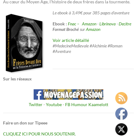
Au cœur du Moyen Âge, l'histoire de deux frères dans la tourmente.
Le ebook à 3,49€ pour 385 pages d'aventure
Ebook :
Fnac –
Amazon
-
Librinova
-
Decitre
Format Broché
sur
Amazon
Voir article détaillé
#MedecineMedievale #Alchimie #Roman
#Aventure
Sur les réseaux
Twitter
-
Youtube
-
FB Humour Kaamelott
Faire un don sur Tipeee
CLIQUEZ ICI POUR NOUS SOUTENIR.