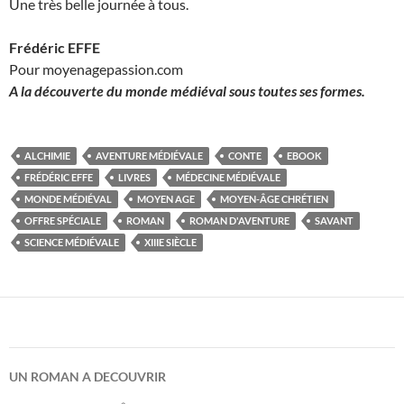
Une très belle journée à tous.
Frédéric EFFE
Pour moyenagepassion.com
A la découverte du monde médiéval sous toutes ses formes.
ALCHIMIE
AVENTURE MÉDIÉVALE
CONTE
EBOOK
FRÉDÉRIC EFFE
LIVRES
MÉDECINE MÉDIÉVALE
MONDE MÉDIÉVAL
MOYEN AGE
MOYEN-ÂGE CHRÉTIEN
OFFRE SPÉCIALE
ROMAN
ROMAN D'AVENTURE
SAVANT
SCIENCE MÉDIÉVALE
XIIIE SIÈCLE
UN ROMAN A DECOUVRIR