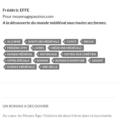
Frédéric EFFE
Pour moyenagepassion.com
A la découverte du monde médiéval sous toutes ses formes.
ALCHIMIE
AVENTURE MÉDIÉVALE
CONTE
EBOOK
FRÉDÉRIC EFFE
LIVRES
MÉDECINE MÉDIÉVALE
MONDE MÉDIÉVAL
MOYEN AGE
MOYEN-ÂGE CHRÉTIEN
OFFRE SPÉCIALE
ROMAN
ROMAN D'AVENTURE
SAVANT
SCIENCE MÉDIÉVALE
XIIIE SIÈCLE
UN ROMAN A DECOUVRIR
Au cœur du Moyen Âge, l'histoire de deux frères dans la tourmente.