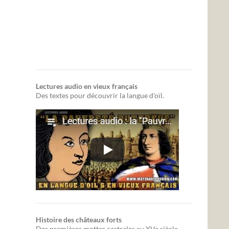
Lectures audio en vieux français
Des textes pour découvrir la langue d'oïl.
Histoire des châteaux forts
Des premières mottes castrales au XVe siècle