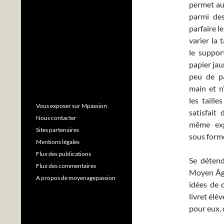
permet aus
parmi des
parfaire l
varier la 
le suppor
papier jau
peu de pa
main et n’
les taille
Vous exposer sur Mpassion
satisfait
Nous contacter
même exp
Sites partenaires
sous form
Mentions légales
Flux des publications
Se détend
Flux des commentaires
Moyen Âge,
A propos de moyenagepassion
idées de c
livret élè
pour eux, 