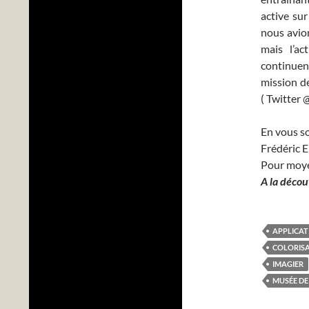
active su
nous avion
mais l’ac
continuent
mission de
( Twitter
En vous so
Frédéric 
Pour moy
A la décou
APPLICAT
COLORIS
IMAGIER
MUSÉE DE