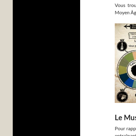
Vous trou
Moyen Âge
Le Mus
Pour rapp
entraînant