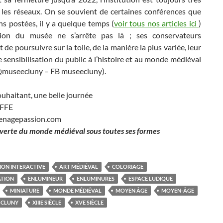
r les réseaux. On se souvient de certaines conférences que
s postées, il y a quelque temps (
voir tous nos articles ici
)
tion du musée ne s’arrête pas là ; ses conservateurs
 de poursuivre sur la toile, de la manière la plus variée, leur
 sensibilisation du public à l’histoire et au monde médiéval
 @museecluny – FB museecluny).
uhaitant, une belle journée
EFFE
enagepassion.com
verte du monde médiéval sous toutes ses formes
ION INTERACTIVE
ART MÉDIÉVAL
COLORIAGE
ATION
ENLUMINEUR
ENLUMINURES
ESPACE LUDIQUE
MINIATURE
MONDE MÉDIÉVAL
MOYEN ÂGE
MOYEN-ÂGE
 CLUNY
XIIIE SIÈCLE
XVE SIÈCLE