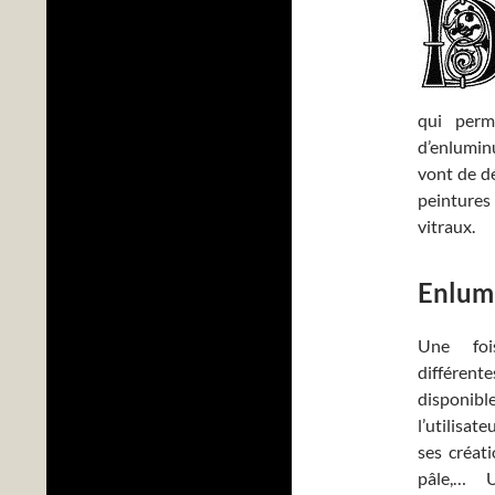
qui perm
d’enluminu
vont de dé
peintures
vitraux.
Enlumi
Une fois
différe
disponi
l’utilisat
ses créati
pâle,… 