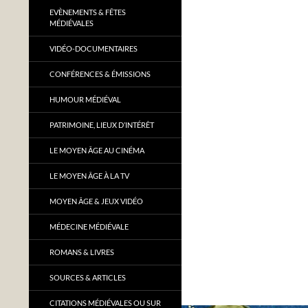
EVÈNEMENTS & FÊTES
MÉDIÉVALES
VIDÉO-DOCUMENTAIRES
CONFÉRENCES & ÉMISSIONS
HUMOUR MÉDIÉVAL
PATRIMOINE, LIEUX D’INTÉRÊT
LE MOYEN ÂGE AU CINÉMA
LE MOYEN ÂGE À LA TV
MOYEN ÂGE & JEUX VIDÉO
MÉDECINE MÉDIÉVALE
ROMANS & LIVRES
SOURCES & ARTICLES
CITATIONS MÉDIÉVALES OU SUR