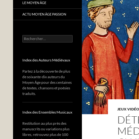
LE MOYEN ÂGE
ACTU MOYEN ÂGE PASSION
Rechercher :
Index des Auteurs Médiévaux
Partez à la découverte de plus
de soixante-dix auteurs du
Moyen Âge pour des centaines
de textes, chansons et poésies
traduits.
JEUX VIDÉO
Index des Ensembles Musicaux
DÉT
Restitution au plus près des
MÉD
manuscrits ou variations plus
libres, retrouvez plus de 100