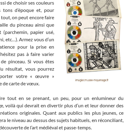
si de choisir ses couleurs
 tons d’époque et, pour
e tout, on peut encore faire
taille du pinceau ainsi que
t (parchemin, papier usé,
ni, etc…). Armez vous d’un
tience pour la prise en
hésitez pas à faire varier
s de pinceau. Si vous êtes
 du résultat, vous pourrez
orter votre « œuvre »
e de carte de vœux.
re tout en se prenant, un peu, pour un enlumineur du
 voilà qui devrait en divertir plus d’un et leur donner des
réations originales. Quant aux publics les plus jeunes, ce
vera le niveau au dessus des sujets habituels, en réconciliant,
découverte de l’art médiéval et passe-temps.