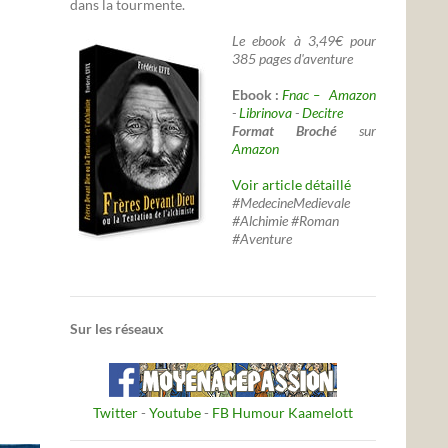
dans la tourmente.
Le ebook à 3,49€ pour
385 pages d'aventure
Ebook :
Fnac –
Amazon
-
Librinova
-
Decitre
Format Broché
sur
Amazon
Voir article détaillé
#MedecineMedievale
#Alchimie #Roman
#Aventure
Sur les réseaux
Twitter
-
Youtube
-
FB Humour Kaamelott