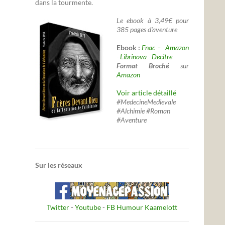
dans la tourmente.
Le ebook à 3,49€ pour
385 pages d'aventure
Ebook :
Fnac –
Amazon
-
Librinova
-
Decitre
Format Broché
sur
Amazon
Voir article détaillé
#MedecineMedievale
#Alchimie #Roman
#Aventure
Sur les réseaux
Twitter
-
Youtube
-
FB Humour Kaamelott