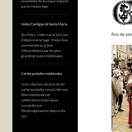
ensembles de musique inspirés
par le Moyen Âge.
Index Cantigas de Santa Maria
fins de se
Au XIVe s, culte marial à la cour
d’Alphonse le Sage : traduction,
commentaires & leur
interprétation par les plus
grands groupes médiévaux.
Cartes postales médiévales
Une collection de près de 60
cartes postales consacrées aux
fêtes médiévales et
célébrations historiques
couvertes par
Moyenagepassion depuis dix
ans.