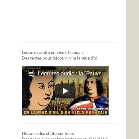
Lectures audio en vieux français
Des textes pour découvrir la langue d'oïl.
Histoire des châteaux forts
Des premières mottes castrales au XVe siècle