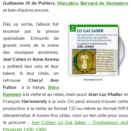
Guillaume IX de Poitiers
,
Marcabru
,
Bernard de Ventadorn
et bien d’autres encore.
Dès sa sortie, l’album fut
encensé par la presse
spécialisée. Entourés de
grands noms de la scène
des musiques anciennes,
Joel Cohen
et
Anne Azema
y prêtent leur voix et leur
talent. A leur côtés, on
retrouve
Cheryl Ann
Fulton
à la harpe,
Shira
Kammen
à la vielle et au rebec, mais aussi
Jean-Luc Madier
et
François
Harismendy
à la voix. On peut encore trouver cette
production à la vente au format CD ou même au format MP3
dématérialisé. A toutes fins utiles, voici un lien utile pour vous
le procurer :
Joel Cohen: Lo Gai Saber – Troubadours and
Minstrels 1100-1300
.