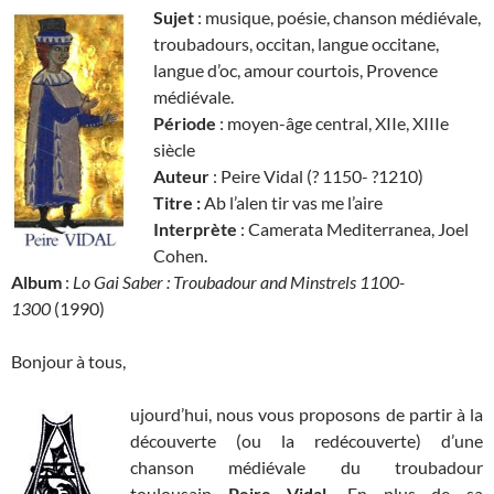
Sujet
: musique, poésie, chanson médiévale,
troubadours, occitan, langue occitane,
langue d’oc, amour courtois, Provence
médiévale.
Période
: moyen-âge central, XIIe, XIIIe
siècle
Auteur
: Peire Vidal (? 1150- ?1210)
Titre :
Ab l’alen tir vas me l’aire
Interprète
: Camerata Mediterranea, Joel
Cohen.
Album
:
Lo Gai Saber : Troubadour and Minstrels 1100-
1300
(1990)
Bonjour à tous,
ujourd’hui, nous vous proposons de partir à la
découverte (ou la redécouverte) d’une
chanson médiévale du troubadour
toulousain
Peire Vidal.
En plus de sa