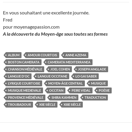
En vous souhaitant une excellente journée.
Fred
pour moyenagepassion.com
A la découverte du Moyen-âge sous toutes ses formes
ALBUM
AMOUR COURTOIS
ANNE AZEMA
BOSTON CAMERATA
CAMERATA MEDITERRANEA
CHANSON MÉDIÉVALE
JOEL COHEN
JOSEPH ANGLADE
LANGUE D'OC
LANGUE OCCITANE
LO GAI SABER
LYRIQUE COURTOISE
MOYEN-ÂGE CENTRAL
MUSIQUE
MUSIQUE MEDIEVALE
OCCITAN
PEIRE VIDAL
POÉSIE
PROVENCE MÉDIÉVALE
SHIRA KAMMEN
TRADUCTION
TROUBADOUR
XIIE SIÈCLE
XIIIE SIÈCLE