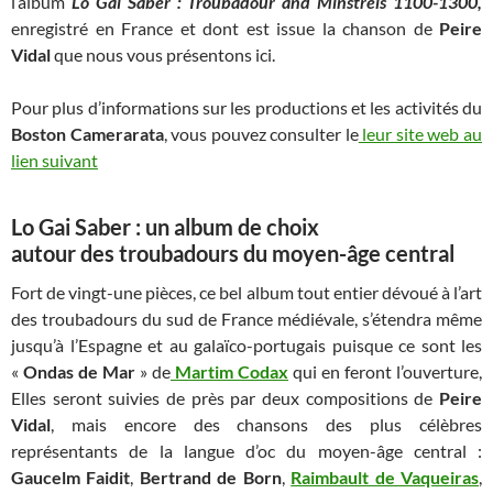
l’album
Lo Gai Saber : Troubadour and Minstrels 1100-1300,
enregistré en France et dont est issue la chanson de
Peire
Vidal
que nous vous présentons ici.
Pour plus d’informations sur les productions et les activités du
Boston Camerarata
, vous pouvez consulter le
leur site web au
lien suivant
Lo Gai Saber : un album de choix
autour des troubadours du moyen-âge central
Fort de vingt-une pièces, ce bel album tout entier dévoué à l’art
des troubadours du sud de France médiévale, s’étendra même
jusqu’à l’Espagne et au galaïco-portugais puisque ce sont les
«
Ondas de Mar
» de
Martim Codax
qui en feront l’ouverture,
Elles seront suivies de près par deux compositions de
Peire
Vidal
, mais encore des chansons des plus célèbres
représentants de la langue d’oc du moyen-âge central :
Gaucelm Faidit
,
Bertrand de Born
,
Raimbault de Vaqueiras
,