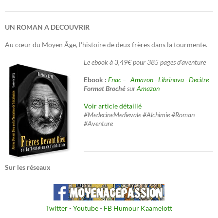
UN ROMAN A DECOUVRIR
Au cœur du Moyen Âge, l'histoire de deux frères dans la tourmente.
Le ebook à 3,49€ pour 385 pages d'aventure
Ebook :
Fnac –
Amazon
-
Librinova
-
Decitre
Format Broché
sur
Amazon
Voir article détaillé
#MedecineMedievale #Alchimie #Roman
#Aventure
Sur les réseaux
Twitter
-
Youtube
-
FB Humour Kaamelott