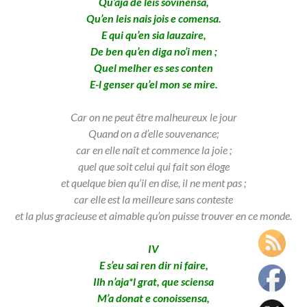
Qu’aja de leis sovinensa,
Qu’en leis nais jois e comensa.
E qui qu’en sia lauzaire,
De ben qu’en diga no’i men ;
Quel melher es ses conten
E-l genser qu’el mon se mire.
Car on ne peut être malheureux le jour
Quand on a d’elle souvenance;
car en elle naît et commence la joie ;
quel que soit celui qui fait son éloge
et quelque bien qu’il en dise,
il ne ment pas ;
car elle est la meilleure sans conteste
et la plus gracieuse et aimable qu’on puisse trouver en ce
monde.
IV
E s’eu sai ren dir ni faire,
Ilh n’aja*l grat, que sciensa
M’a donat e conoissensa,