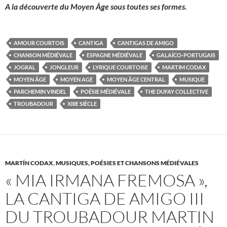
A la découverte du Moyen Âge sous toutes ses formes.
AMOUR COURTOIS
CANTIGA
CANTIGAS DE AMIGO
CHANSON MÉDIÉVALE
ESPAGNE MÉDIÉVALE
GALAÏCO-PORTUGAIS
JOGRAL
JONGLEUR
LYRIQUE COURTOISE
MARTIM CODAX
MOYEN ÂGE
MOYEN AGE
MOYEN ÂGE CENTRAL
MUSIQUE
PARCHEMIN VINDEL
POÉSIE MÉDIÉVALE
THE DUFAY COLLECTIVE
TROUBADOUR
XIIIE SIÈCLE
MARTÍN CODAX
,
MUSIQUES, POÉSIES ET CHANSONS MÉDIÉVALES
« MIA IRMANA FREMOSA »,
LA CANTIGA DE AMIGO III
DU TROUBADOUR MARTIN