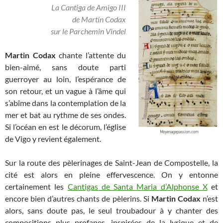
La Cantiga de Amigo III
de Martín Codax
sur le Parchemin Vindel
Martin Codax
chante l’attente du
bien-aimé, sans doute parti
guerroyer au loin, l’espérance de
son retour, et un vague à l’âme qui
s’abîme dans la contemplation de la
mer et bat au rythme de ses ondes.
Si l’océan en est le décorum, l’église
de Vigo y revient également.
Sur la route des pèlerinages de Saint-Jean de Compostelle, la
cité est alors en pleine effervescence. On y entonne
certainement les
Cantigas de Santa Maria d’Alphonse X
et
encore bien d’autres chants de pèlerins. Si
Martin Codax
n’est
alors, sans doute pas, le seul troubadour à y chanter des
compositions plus profanes, inspirées de la lyrique et de