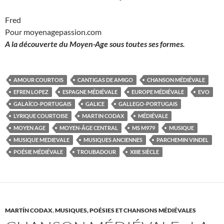
Fred
Pour moyenagepassion.com
A la découverte du Moyen-Age sous toutes ses formes.
AMOUR COURTOIS
CANTIGAS DE AMIGO
CHANSON MÉDIÉVALE
EFREN LOPEZ
ESPAGNE MÉDIÉVALE
EUROPE MÉDIÉVALE
EVO
GALAÏCO-PORTUGAIS
GALICE
GALLEGO-PORTUGAIS
LYRIQUE COURTOISE
MARTIN CODAX
MÉDIÉVALE
MOYEN AGE
MOYEN-ÂGE CENTRAL
MS M979
MUSIQUE
MUSIQUE MEDIEVALE
MUSIQUES ANCIENNES
PARCHEMIN VINDEL
POÉSIE MÉDIÉVALE
TROUBADOUR
XIIIE SIÈCLE
MARTÍN CODAX
,
MUSIQUES, POÉSIES ET CHANSONS MÉDIÉVALES