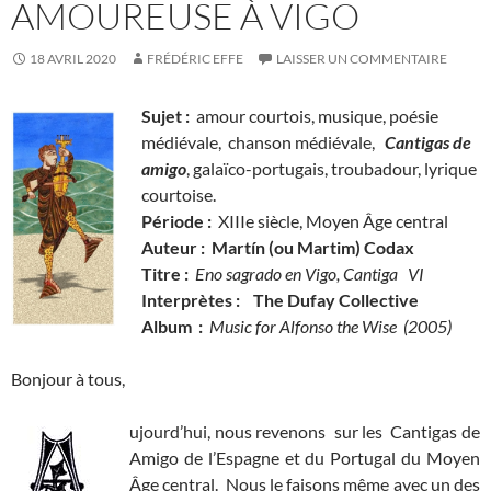
AMOUREUSE À VIGO
18 AVRIL 2020
FRÉDÉRIC EFFE
LAISSER UN COMMENTAIRE
Sujet :
amour courtois, musique, poésie
médiévale, chanson médiévale,
Cantigas de
amigo
, galaïco-portugais, troubadour, lyrique
courtoise.
Période :
XIIIe siècle, Moyen Âge central
Auteur : Martín (ou Martim) Codax
Titre :
Eno sagrado en Vigo, Cantiga VI
Interprètes :
The Dufay Collective
Album :
Music for Alfonso the Wise (2005)
Bonjour à tous,
ujourd’hui, nous revenons sur les Cantigas de
Amigo de l’Espagne et du Portugal du Moyen
Âge central. Nous le faisons même avec un des