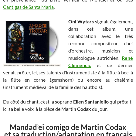
Cantigas de Santa Maria
.
Oni Wytars
signait également,
dans cet album, une
collaboration avec le très
reconnu compositeur, chef
d’orchestre, musicien et
musicologue autrichien.
René
Clemencic
et
c
e dernier
venait prêter, ici, ses talents d’instrumentiste à la flûte à bec, à
la flûte en corne (gemshorn) ou encore au chalémie
(instrument médiéval de la famille des hautbois).
Du côté du chant, c’est la soprano
Ellen Santaniello
qui prêtait
ici sa belle voix à la pièce de
Martin Codax
du jour.
Mandad’ei comigo de Martin Codax
et sa traduction/adaptation en français