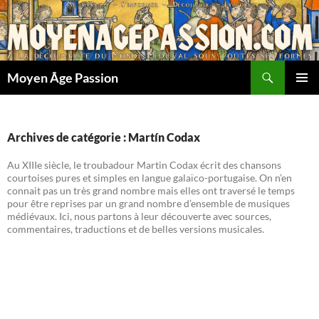
Aller
au
contenu
Recherche
Moyen Âge Passion
MENU
PRINCI
Archives de catégorie : Martín Codax
Au XIIIe siècle, le troubadour Martin Codax écrit des chansons
courtoises pures et simples en langue galaïco-portugaise. On n’en
connait pas un très grand nombre mais elles ont traversé le temps
pour être reprises par un grand nombre d’ensemble de musiques
médiévaux. Ici, nous partons à leur découverte avec sources,
commentaires, traductions et de belles versions musicales.