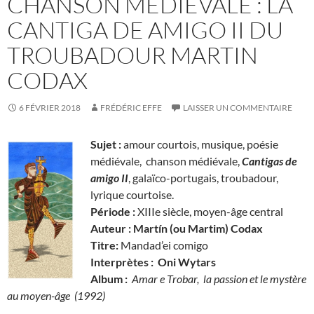
CHANSON MÉDIÉVALE : LA
CANTIGA DE AMIGO II DU
TROUBADOUR MARTIN
CODAX
6 FÉVRIER 2018
FRÉDÉRIC EFFE
LAISSER UN COMMENTAIRE
Sujet :
amour courtois, musique, poésie
médiévale, chanson médiévale,
Cantigas de
amigo II
, galaïco-portugais, troubadour,
lyrique courtoise.
Période :
XIIIe siècle, moyen-âge central
Auteur : Martín (ou Martim) Codax
Titre:
Mandad’ei comigo
Interprètes :
Oni Wytars
Album :
Amar e Trobar,
la passion et le mystère
au moyen-âge (1992)