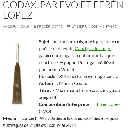
CODAX, PAR EVO ET EFRÉN
LÓPEZ
23 JUIN 2018
FRÉDÉRIC EFFE
LAISSER UN COMMENTAIRE
Sujet :
amour courtois, musique, chanson,
poésie médiévale,
Cantigas de amigo
,
galaïco-portugais, troubadour, lyrique
courtoise, Espagne, Portugal médiéval,
parchemin Vindel
Période :
XIIIe siècle, moyen-âge central
Auteur
: Martín Codax
Titre : «
Mia irmana fremosa », cantiga de
amigo III
Compositeur/Interprète
:
Efrén López
,
(EVO)
Media
: concert,
IVe cycle des arts scéniques et des musiques
historiques de la cité de León
, Mai 2011.