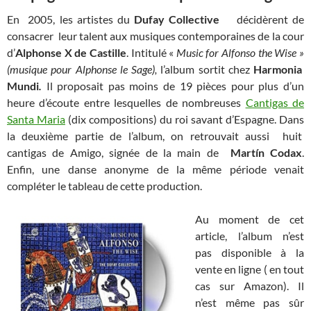
En 2005, les artistes du
Dufay Collective
décidèrent de
consacrer leur talent aux musiques contemporaines de la cour
d’
Alphonse X de Castille
. Intitulé «
Music for Alfonso the Wise »
(musique pour Alphonse le Sage),
l’album sortit chez
Harmonia
Mundi
.
Il proposait pas moins de 19 pièces pour plus d’un
heure d’écoute entre lesquelles de nombreuses
Cantigas de
Santa Maria
(dix compositions) du roi savant d’Espagne. Dans
la deuxième partie de l’album, on retrouvait aussi huit
cantigas de Amigo, signée de la main de
Martín Codax
.
Enfin, une danse anonyme de la même période venait
compléter le tableau de cette production.
Au moment de cet
article, l’album n’est
pas disponible à la
vente en ligne ( en tout
cas sur Amazon). Il
n’est même pas sûr