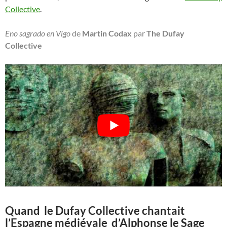
Collective
.
Eno sagrado en Vigo
de
Martin Codax
par
The Dufay
Collective
Quand le Dufay Collective chantait
l’Espagne médiévale d’Alphonse le Sage