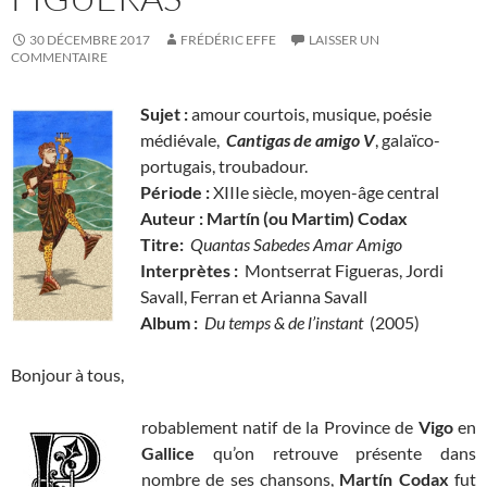
30 DÉCEMBRE 2017
FRÉDÉRIC EFFE
LAISSER UN
COMMENTAIRE
Sujet :
amour courtois, musique, poésie
médiévale,
Cantigas de amigo V
, galaïco-
portugais, troubadour.
Période :
XIIIe siècle, moyen-âge central
Auteur : Martín (ou Martim) Codax
Titre:
Quantas Sabedes Amar Amigo
Interprètes :
Montserrat Figueras, Jordi
Savall, Ferran et Arianna Savall
Album :
Du temps & de l’instant
(2005)
Bonjour à tous,
robablement natif de la Province de
Vigo
en
Gallice
qu’on retrouve présente dans
nombre de ses chansons,
Martín Codax
fut