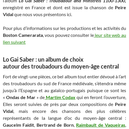
l’album
Lo Gai Saber : Troubadour and Minstrels 1100-1300,
enregistré en France et dont est issue la chanson de
Peire
Vidal
que nous vous présentons ici.
Pour plus d’informations sur les productions et les activités du
Boston Camerarata
, vous pouvez consulter le
leur site web au
lien suivant
Lo Gai Saber : un album de choix
autour des troubadours du moyen-âge central
Fort de vingt-une pièces, ce bel album tout entier dévoué à l’art
des troubadours du sud de France médiévale, s’étendra même
jusqu’à l’Espagne et au galaïco-portugais puisque ce sont les
«
Ondas de Mar
» de
Martim Codax
qui en feront l’ouverture,
Elles seront suivies de près par deux compositions de
Peire
Vidal
, mais encore des chansons des plus célèbres
représentants de la langue d’oc du moyen-âge central :
Gaucelm Faidit
,
Bertrand de Born
,
Raimbault de Vaqueiras
,