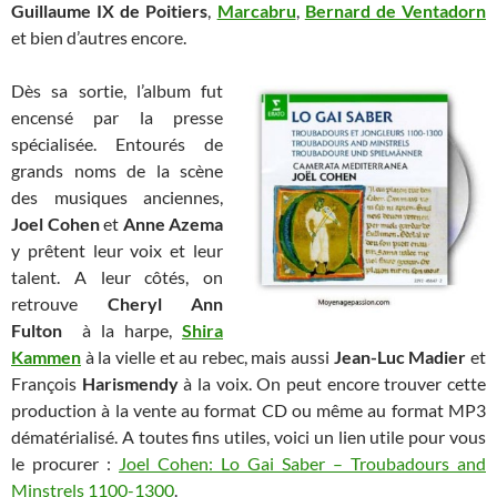
Guillaume IX de Poitiers
,
Marcabru
,
Bernard de Ventadorn
et bien d’autres encore.
Dès sa sortie, l’album fut
encensé par la presse
spécialisée. Entourés de
grands noms de la scène
des musiques anciennes,
Joel Cohen
et
Anne Azema
y prêtent leur voix et leur
talent. A leur côtés, on
retrouve
Cheryl Ann
Fulton
à la harpe,
Shira
Kammen
à la vielle et au rebec, mais aussi
Jean-Luc Madier
et
François
Harismendy
à la voix. On peut encore trouver cette
production à la vente au format CD ou même au format MP3
dématérialisé. A toutes fins utiles, voici un lien utile pour vous
le procurer :
Joel Cohen: Lo Gai Saber – Troubadours and
Minstrels 1100-1300
.