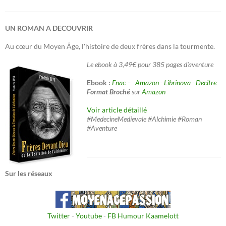
UN ROMAN A DECOUVRIR
Au cœur du Moyen Âge, l'histoire de deux frères dans la tourmente.
Le ebook à 3,49€ pour 385 pages d'aventure
Ebook :
Fnac –
Amazon
-
Librinova
-
Decitre
Format Broché
sur
Amazon
Voir article détaillé
#MedecineMedievale #Alchimie #Roman
#Aventure
Sur les réseaux
Twitter
-
Youtube
-
FB Humour Kaamelott