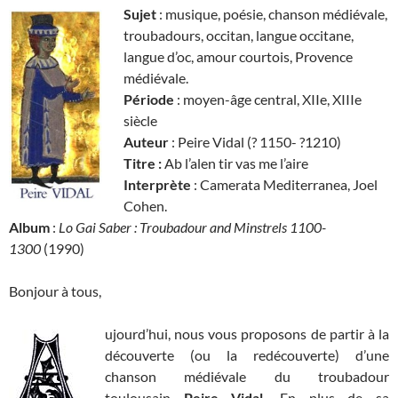
Sujet
: musique, poésie, chanson médiévale,
troubadours, occitan, langue occitane,
langue d’oc, amour courtois, Provence
médiévale.
Période
: moyen-âge central, XIIe, XIIIe
siècle
Auteur
: Peire Vidal (? 1150- ?1210)
Titre :
Ab l’alen tir vas me l’aire
Interprète
: Camerata Mediterranea, Joel
Cohen.
Album
:
Lo Gai Saber : Troubadour and Minstrels 1100-
1300
(1990)
Bonjour à tous,
ujourd’hui, nous vous proposons de partir à la
découverte (ou la redécouverte) d’une
chanson médiévale du troubadour
toulousain
Peire Vidal.
En plus de sa