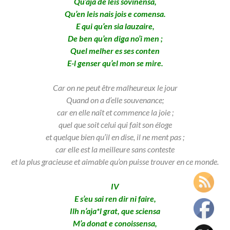
Qu’aja de leis sovinensa,
Qu’en leis nais jois e comensa.
E qui qu’en sia lauzaire,
De ben qu’en diga no’i men ;
Quel melher es ses conten
E-l genser qu’el mon se mire.
Car on ne peut être malheureux le jour
Quand on a d’elle souvenance;
car en elle naît et commence la joie ;
quel que soit celui qui fait son éloge
et quelque bien qu’il en dise,
il ne ment pas ;
car elle est la meilleure sans conteste
et la plus gracieuse et aimable qu’on puisse trouver en ce
monde.
IV
E s’eu sai ren dir ni faire,
Ilh n’aja*l grat, que sciensa
M’a donat e conoissensa,