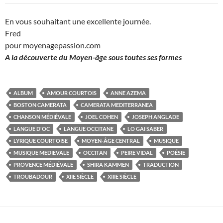
En vous souhaitant une excellente journée.
Fred
pour moyenagepassion.com
A la découverte du Moyen-âge sous toutes ses formes
ALBUM
AMOUR COURTOIS
ANNE AZEMA
BOSTON CAMERATA
CAMERATA MEDITERRANEA
CHANSON MÉDIÉVALE
JOEL COHEN
JOSEPH ANGLADE
LANGUE D'OC
LANGUE OCCITANE
LO GAI SABER
LYRIQUE COURTOISE
MOYEN-ÂGE CENTRAL
MUSIQUE
MUSIQUE MEDIEVALE
OCCITAN
PEIRE VIDAL
POÉSIE
PROVENCE MÉDIÉVALE
SHIRA KAMMEN
TRADUCTION
TROUBADOUR
XIIE SIÈCLE
XIIIE SIÈCLE