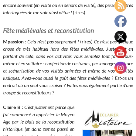
encore souvent (en visite ou en dehors de visite), des personnes très
interloquées de me voir ainsi vêtue !
(rires)
Fête médiévales et reconstitution
Mpassion
:
Cela n’est pas surprenant !
(rires)
Ce n’est pas quelque
chose de très habituel hors des fêtes médiévales
.
Justement en
parlant de cela
,
dans vos activités
vous semblez tout faire vous-
même et en solitaire
: c
onfection de costumes, personnages, écriture
et scénarisation de vos visités animées et même de vos activités
ludiques. Avez-vous aussi le goût des fêtes médiévales ? Est-ce un
endroit où on peut vous croiser ? Faites vous également partie d’une
troupe de reconstituteurs ?
Claire B
:
C’est justement parce que
j’ai commencé à apprécier le Moyen
Age par le biais de la reconstitution
historique (et donc temps passé en