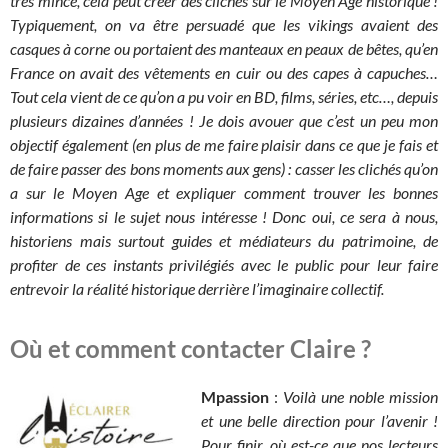
très mince, cela peut créer des clichés sur le Moyen Age historique !
Typiquement, on va être persuadé que les vikings avaient des
casques à corne ou portaient des manteaux en peaux de bêtes, qu’en
France on avait des vêtements en cuir ou des capes à capuches…
Tout cela vient de ce qu’on a pu voir en BD, films, séries, etc…, depuis
plusieurs dizaines d’années ! Je dois avouer que c’est un peu mon
objectif également (en plus de me faire plaisir dans ce que je fais et
de faire passer des bons moments aux gens) : casser les clichés qu’on
a sur le Moyen Age et expliquer comment trouver les bonnes
informations si le sujet nous intéresse ! Donc oui, ce sera à nous,
historiens mais surtout guides et médiateurs du patrimoine, de
profiter de ces instants privilégiés avec le public pour leur faire
entrevoir la réalité historique derrière l’imaginaire collectif.
Où et comment contacter Claire ?
Mpassion
:
Voilà une noble mission
et une belle direction pour l’avenir !
Pour finir, où est-ce que nos lecteurs