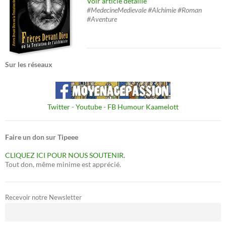
Voir article détaillé
#MedecineMedievale #Alchimie #Roman
#Aventure
Sur les réseaux
Twitter
-
Youtube
-
FB Humour Kaamelott
Faire un don sur Tipeee
CLIQUEZ ICI POUR NOUS SOUTENIR.
Tout don, même minime est apprécié.
Recevoir notre Newsletter