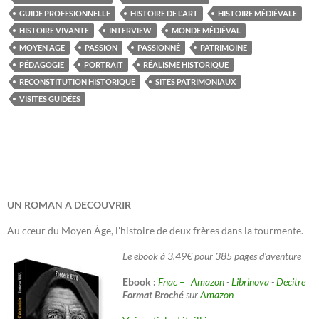
GUIDE PROFESIONNELLE
HISTOIRE DE L'ART
HISTOIRE MÉDIÉVALE
HISTOIRE VIVANTE
INTERVIEW
MONDE MÉDIÉVAL
MOYEN AGE
PASSION
PASSIONNÉ
PATRIMOINE
PÉDAGOGIE
PORTRAIT
RÉALISME HISTORIQUE
RECONSTITUTION HISTORIQUE
SITES PATRIMONIAUX
VISITES GUIDÉES
UN ROMAN A DECOUVRIR
Au cœur du Moyen Âge, l'histoire de deux frères dans la tourmente.
Le ebook à 3,49€ pour 385 pages d'aventure
Ebook :
Fnac –
Amazon
-
Librinova
-
Decitre
Format Broché
sur
Amazon