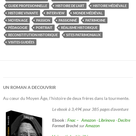
GUIDE PROFESIONNELLE
HISTOIRE DE L'ART
HISTOIRE MÉDIÉVALE
HISTOIRE VIVANTE
INTERVIEW
MONDE MÉDIÉVAL
MOYEN AGE
PASSION
PASSIONNÉ
PATRIMOINE
PÉDAGOGIE
PORTRAIT
RÉALISME HISTORIQUE
RECONSTITUTION HISTORIQUE
SITES PATRIMONIAUX
VISITES GUIDÉES
UN ROMAN A DECOUVRIR
Au cœur du Moyen Âge, l'histoire de deux frères dans la tourmente.
Le ebook à 3,49€ pour 385 pages d'aventure
Ebook :
Fnac –
Amazon
-
Librinova
-
Decitre
Format Broché
sur
Amazon