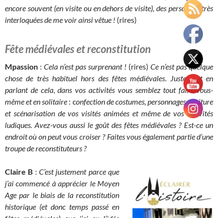
encore souvent (en visite ou en dehors de visite), des personnes très
interloquées de me voir ainsi vêtue !
(rires)
Fête médiévales et reconstitution
Mpassion
:
Cela n’est pas surprenant !
(rires)
Ce n’est pas quelque
chose de très habituel hors des fêtes médiévales
.
Justement en
parlant de cela
,
dans vos activités
vous semblez tout faire vous-
même et en solitaire
: c
onfection de costumes, personnages, écriture
et scénarisation de vos visités animées et même de vos activités
ludiques. Avez-vous aussi le goût des fêtes médiévales ? Est-ce un
endroit où on peut vous croiser ? Faites vous également partie d’une
troupe de reconstituteurs ?
Claire B
:
C’est justement parce que
j’ai commencé à apprécier le Moyen
Age par le biais de la reconstitution
historique (et donc temps passé en