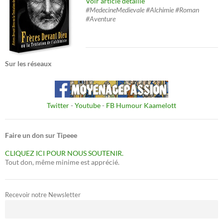
Voir article détaillé
#MedecineMedievale #Alchimie #Roman
#Aventure
Sur les réseaux
Twitter
-
Youtube
-
FB Humour Kaamelott
Faire un don sur Tipeee
CLIQUEZ ICI POUR NOUS SOUTENIR.
Tout don, même minime est apprécié.
Recevoir notre Newsletter