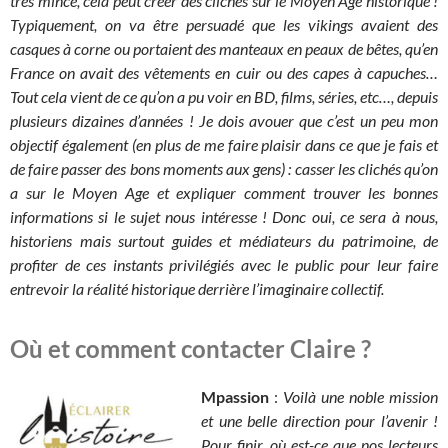
très mince, cela peut créer des clichés sur le Moyen Age historique !
Typiquement, on va être persuadé que les vikings avaient des
casques à corne ou portaient des manteaux en peaux de bêtes, qu’en
France on avait des vêtements en cuir ou des capes à capuches…
Tout cela vient de ce qu’on a pu voir en BD, films, séries, etc…, depuis
plusieurs dizaines d’années ! Je dois avouer que c’est un peu mon
objectif également (en plus de me faire plaisir dans ce que je fais et
de faire passer des bons moments aux gens) : casser les clichés qu’on
a sur le Moyen Age et expliquer comment trouver les bonnes
informations si le sujet nous intéresse ! Donc oui, ce sera à nous,
historiens mais surtout guides et médiateurs du patrimoine, de
profiter de ces instants privilégiés avec le public pour leur faire
entrevoir la réalité historique derrière l’imaginaire collectif.
Où et comment contacter Claire ?
Mpassion
:
Voilà une noble mission
et une belle direction pour l’avenir !
Pour finir, où est-ce que nos lecteurs