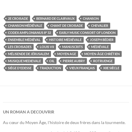
2E CROISADE
BERNARD DE CLAIRVAUX
CHANSON
CHANSON MÉDIÉVALE
CHANT DE CROISADE
CHEVALIER
CODEX AMPLONIANUS 8° 32
EARLY MUSIC CONSORT OF LONDON
ENSEMBLE MÉDIÉVAL
HISTOIRE MÉDIÉVALE
JOSEPH BÉDIER
LES CROISADES
LOUIS VII
MANUSCRITS
MÉDIÉVALE
MÉLISENDE DE JÉRUSALEM
MOYEN AGE
MOYEN-ÂGE CHRÉTIEN
MUSIQUE MEDIEVALE
OIL
PIERRE AUBRY
ROTRUENGE
SIÈGE D'EDESSE
TRADUCTION
VIEUX FRANÇAIS
XIIE SIÈCLE
UN ROMAN A DECOUVRIR
Au cœur du Moyen Âge, l'histoire de deux frères dans la tourmente.