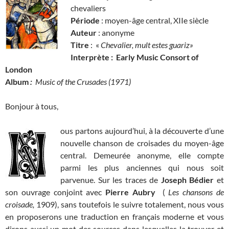
chevaliers
Période
: moyen-âge central, XIIe siècle
Auteur
: anonyme
Titre
: «
Chevalier, mult estes guariz»
Interprète : Early Music Consort of
London
Album
:
Music of the Crusades
(1971)
Bonjour à tous,
ous partons aujourd’hui, à la découverte d’une
nouvelle chanson de croisades du moyen-âge
central. Demeurée anonyme, elle compte
parmi les plus anciennes qui nous soit
parvenue. Sur les traces de
Joseph Bédier
et
son ouvrage conjoint avec
Pierre Aubry
(
Les chansons de
croisade,
1909), sans toutefois le suivre totalement, nous vous
en proposerons une traduction en français moderne et vous
dirons aussi un mot des sources dans lesquelles la trouver et