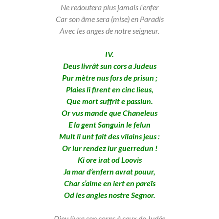
Ne redoutera plus jamais l’enfer
Car son âme sera (mise) en Paradis
Avec les anges de notre seigneur.
IV.
Deus livrât sun cors a Judeus
Pur mètre nus fors de prisun ;
Plaies li firent en cinc lieus,
Que mort suffrit e passiun.
Or vus mande que Chaneleus
E la gent Sanguin le felun
Mult li unt fait des vilains jeus :
Or lur rendez lur guerredun !
Ki ore irat od Loovis
Ja mar d’enfern avrat pouur,
Char s’aime en iert en pareïs
Od les angles nostre Segnor.
Dieu livra son corps à ceux de Judée