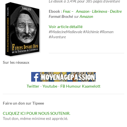
Le ebook à 3,49€ pour 385 pages d'aventure
Ebook :
Fnac –
Amazon
-
Librinova
-
Decitre
Format Broché
sur
Amazon
Voir article détaillé
#MedecineMedievale #Alchimie #Roman
#Aventure
Sur les réseaux
Twitter
-
Youtube
-
FB Humour Kaamelott
Faire un don sur Tipeee
CLIQUEZ ICI POUR NOUS SOUTENIR.
Tout don, même minime est apprécié.