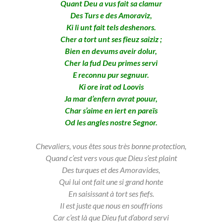
Quant Deu a vus fait sa clamur
Des Turs e des Amoraviz,
Ki li unt fait tels deshenors.
Cher a tort unt ses fîeuz saiziz ;
Bien en devums aveir dolur,
Cher la fud Deu primes servi
E reconnu pur segnuur.
Ki ore irat od Loovis
Ja mar d’enfern avrat pouur,
Char s’aime en iert en pareïs
Od les angles nostre Segnor.
Chevaliers, vous êtes sous très bonne protection,
Quand c’est vers vous que Dieu s’est plaint
Des turques et des Amoravides,
Qui lui ont fait une si grand honte
En saisissant à tort ses fiefs.
Il est juste que nous en souffrions
Car c’est là que Dieu fut d’abord servi