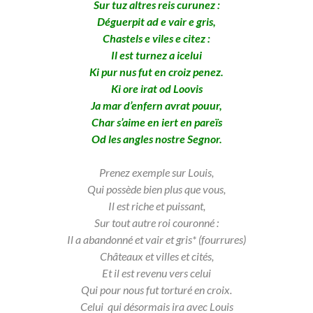
Sur tuz altres reis curunez :
Déguerpit ad e vair e gris,
Chastels e viles e citez :
Il est turnez a icelui
Ki pur nus fut en croiz penez.
Ki ore irat od Loovis
Ja mar d’enfern avrat pouur,
Char s’aime en iert en pareïs
Od les angles nostre Segnor.
Prenez exemple sur Louis,
Qui possède bien plus que vous,
Il est riche et puissant,
Sur tout autre roi couronné :
Il a abandonné et vair et gris* (fourrures)
Châteaux et villes et cités,
Et il est revenu vers celui
Qui pour nous fut torturé en croix.
Celui q
ui désormais ira avec Louis