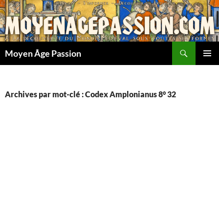
Aller
au
contenu
Recherche
Moyen Âge Passion
MENU
PRINCI
Archives par mot-clé : Codex Amplonianus 8° 32