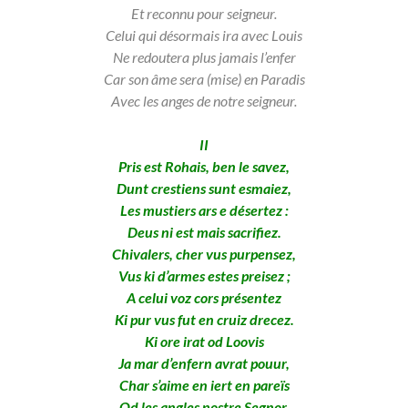
Et reconnu pour seigneur.
Celui qui désormais ira avec Louis
Ne redoutera plus jamais l’enfer
Car son âme sera (mise) en Paradis
Avec les anges de notre seigneur.
II
Pris est Rohais, ben le savez,
Dunt crestiens sunt esmaiez,
Les mustiers ars e désertez :
Deus ni est mais sacrifiez.
Chivalers, cher vus purpensez,
Vus ki d’armes estes preisez ;
A celui voz cors présentez
Ki pur vus fut en cruiz drecez.
Ki ore irat od Loovis
Ja mar d’enfern avrat pouur,
Char s’aime en iert en pareïs
Od les angles nostre Segnor.