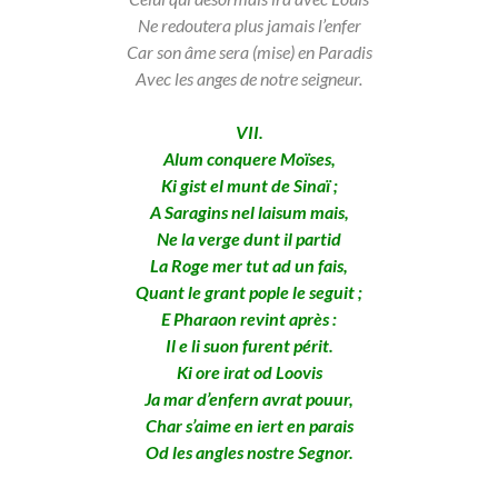
Ne redoutera plus jamais l’enfer
Car son âme sera (mise) en Paradis
Avec les anges de notre seigneur.
VII.
Alum conquere Moïses,
Ki gist el munt de Sinaï ;
A Saragins nel laisum mais,
Ne la verge dunt il partid
La Roge mer tut ad un fais,
Quant le grant pople le seguit ;
E Pharaon revint après :
Il e li suon furent périt.
Ki ore irat od Loovis
Ja mar d’enfern avrat pouur,
Char s’aime en iert en parais
Od les angles nostre Segnor.