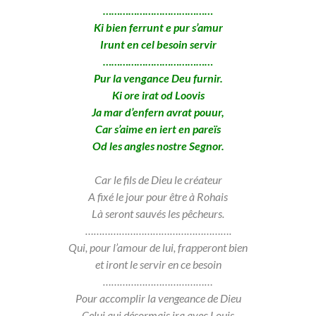
…………………………………
Ki bien ferrunt e pur s’amur
Irunt en cel besoin servir
…………………………………
Pur la vengance Deu furnir.
Ki ore irat od Loovis
Ja mar d’enfern avrat pouur,
Car s’aime en iert en pareïs
Od les angles nostre Segnor.
Car le fils de Dieu le créateur
A fixé le jour pour être à Rohais
Là seront sauvés les pêcheurs.
…………………………………………….
Qui, pour l’amour de lui, frapperont bien
et iront le servir en ce besoin
…………………………………
Pour accomplir la vengeance de Dieu
Celui q
ui désormais ira avec Louis