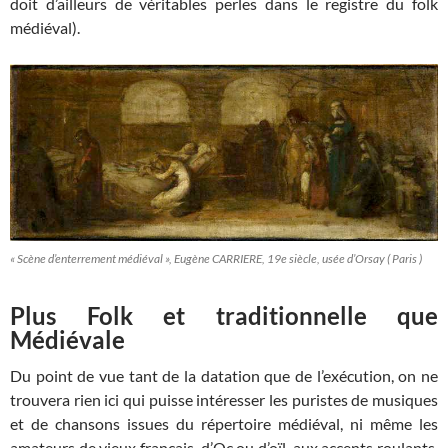
doit d’ailleurs de véritables perles dans le registre du folk
médiéval).
« Scène d’enterrement médiéval », Eugène CARRIERE, 19e siècle, usée d’Orsay ( Paris )
Plus Folk et traditionnelle que
Médiévale
Du point de vue tant de la datation que de l’exécution, on ne
trouvera rien ici qui puisse intéresser les puristes de musiques
et de chansons issues du répertoire médiéval, ni même les
amateurs de vieux français, d’Oc ou d’oïl, aux accents roulants.