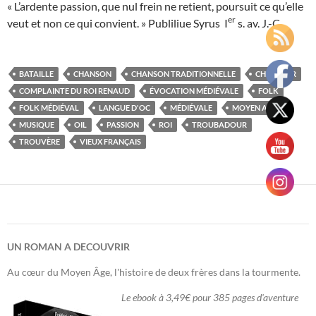
« L’ardente passion, que nul frein ne retient, poursuit ce qu’elle
er
veut et non ce qui convient. »
Publiliue Syrus I
s. av. J.-C
BATAILLE
CHANSON
CHANSON TRADITIONNELLE
CHEVALIER
COMPLAINTE DU ROI RENAUD
ÉVOCATION MÉDIÉVALE
FOLK
FOLK MÉDIÉVAL
LANGUE D'OC
MÉDIÉVALE
MOYEN AGE
MUSIQUE
OIL
PASSION
ROI
TROUBADOUR
TROUVÈRE
VIEUX FRANÇAIS
UN ROMAN A DECOUVRIR
Au cœur du Moyen Âge, l'histoire de deux frères dans la tourmente.
Le ebook à 3,49€ pour 385 pages d'aventure