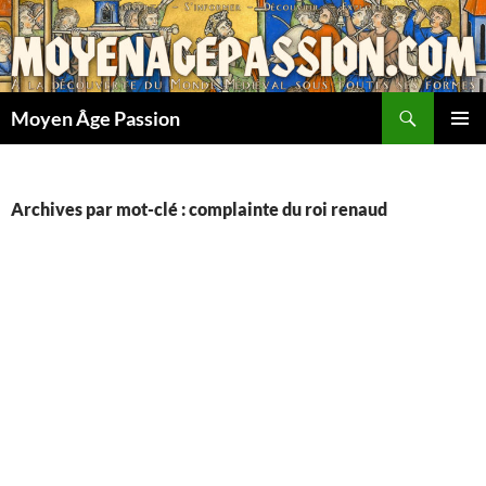
Aller
au
contenu
Recherche
Moyen Âge Passion
MENU
PRINCI
Archives par mot-clé : complainte du roi renaud