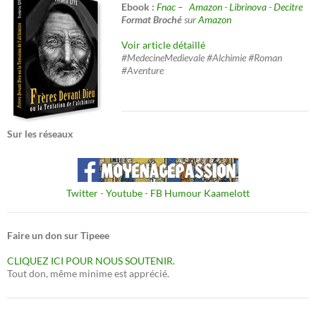
Ebook :
Fnac –
Amazon
-
Librinova
-
Decitre
Format Broché
sur
Amazon
Voir article détaillé
#MedecineMedievale #Alchimie #Roman
#Aventure
Sur les réseaux
Twitter
-
Youtube
-
FB Humour Kaamelott
Faire un don sur Tipeee
CLIQUEZ ICI POUR NOUS SOUTENIR.
Tout don, même minime est apprécié.