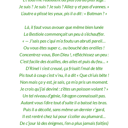
Je suis ? Je suis ? Je suis ? Allez-y et pas d’vannes. »
L’autre a plissé les yeux, pis il a dit : « Batman ? »
Là, il faut vous avouer que même bien lunée
La Bestiole commençait un peu à s’échauffer.
« — J’sais pas c’qui m’a foutu un abruti pareil…
Ou vous êtes super c.. ou bouché des oreilles !
Concentrez-vous, Bon Dieu !, réfléchissez un peu :
C’est facile des écailles, des ailes et puis du feu… »
D’Rinel i s’est creusé, ça frisait l’mal de tête
Pis tout à coup c’est v’nu, il a dit « Que ch’uis bête !
Non mais ça y est, je sais, ça m’a pris un moment.
Je crois qu’j’ai deviné : z’êtes un poisson volant ? »
Un tel niveau d’génie, l’dragon connaissait pas.
Autant vous l’dire tout d’suite il a baissé les bras.
Puis il a décollé, sans même un dernier r’gard,
Il est rentré chez lui pour s’coller au plumard…
De c’jour là des énigmes, l’en a plus jamais fait(es)