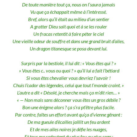
De toute manière tout ça, nous on l’saura jamais
Vu que ça échappait même à l’intéressé.
Bref, alors qu’il était au milieu d’un sentier
A gratter Dieu sait quoi et à se les rouler
Un fracas retentit à faire péter le ciel
Une vieille odeur de souffre et dans une grand bruit d’ailes,
Un dragon titanesque se posa devant lui.
Surpris par la bestiole, il lui dit : « Vous êtes qui ? »
» Vous êtes c.. vous ou quoi ? » qu’il lui a fait l’bétiard
Si vous êtes chevalier vous devriez l’savoir !
Chuis l’cador des légendes, celui que tout l’monde craint. »
L’autre a dit « Désolé, je cherche mais ça m’dit rien… »
« — Non mais sans déconner vous êtes un gros débile ?
Bon une énigme alors ? ça s’ra pt’être plus facile.
Par contre, faîtes un effort avant qu’ça d’vienne gênant :
De ma gueule d’écailles jaillit un feu ardent
Et de mes ailes noires je défie les nuages,
Et tous me redoutent du plus fou au plus sage :