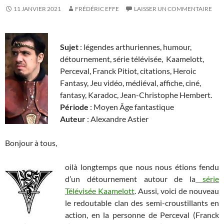
11 JANVIER 2021
FRÉDÉRIC EFFE
LAISSER UN COMMENTAIRE
Sujet
: légendes arthuriennes, humour,
détournement, série télévisée, Kaamelott,
Perceval, Franck Pitiot, citations, Heroic
Fantasy, Jeu vidéo, médiéval, affiche, ciné,
fantasy, Karadoc, Jean-Christophe Hembert.
Période
: Moyen Âge fantastique
Auteur
: Alexandre Astier
Bonjour à tous,
oilà longtemps que nous nous étions fendu
d’un détournement autour de la
série
Télévisée Kaamelott
. Aussi, voici de nouveau
le redoutable clan des semi-croustillants en
action, en la personne de Perceval (Franck