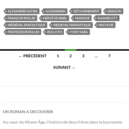
ALEXANDRE ASTIER
ALEXANDRIN
DÉTOURNEMENT
DRAGON
FRANÇOIS ROLLIN
HERVÉ DE RINEL
HUMOUR
KAAMELOTT
MÉDIÉVAL FANTASTIQUE
MEDIEVAL FANTASTIQUE
PASTICHE
PROFESSEUR ROLLIN
ROI LOTH
TONY SABA
Navigation
← PRÉCÉDENT
1
2
3
…
7
des
SUIVANT →
articles
UN ROMAN A DECOUVRIR
Au cœur du Moyen Âge, l'histoire de deux frères dans la tourmente.