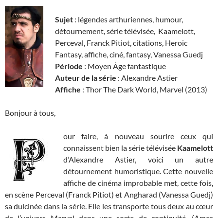
Sujet
: légendes arthuriennes, humour,
détournement, série télévisée, Kaamelott,
Perceval, Franck Pitiot, citations, Heroic
Fantasy, affiche, ciné, fantasy, Vanessa Guedj
Période
: Moyen Âge fantastique
Auteur
de la série
: Alexandre Astier
Affiche
: Thor The Dark World, Marvel (2013)
Bonjour à tous,
our faire, à nouveau sourire ceux qui
connaissent bien la série télévisée
Kaamelott
d’Alexandre Astier, voici un autre
détournement humoristique. Cette nouvelle
affiche de cinéma improbable met, cette fois,
en scène Perceval (Franck Pitiot) et Angharad (Vanessa Guedj)
sa dulcinée dans la série. Elle les transporte tous deux au cœur
de l’univers Marvel dans une sorte de continuité. (Ames