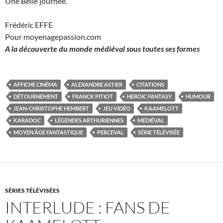
Une Belle journée.
Frédéric EFFE
Pour moyenagepassion.com
A la découverte du monde médiéval sous toutes ses formes
AFFICHE CINÉMA
ALEXANDRE ASTIER
CITATIONS
DÉTOURNEMENT
FRANCK PITIOT
HEROIC FANTASY
HUMOUR
JEAN-CHRISTOPHE HEMBERT
JEU VIDÉO
KAAMELOTT
KARADOC
LÉGENDES ARTHURIENNES
MÉDIÉVAL
MOYEN ÂGE FANTASTIQUE
PERCEVAL
SÉRIE TÉLÉVISÉE
SÉRIES TÉLÉVISÉES
INTERLUDE : FANS DE