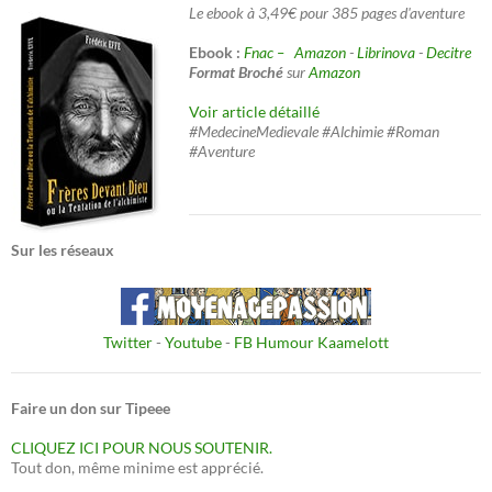
Le ebook à 3,49€ pour 385 pages d'aventure
Ebook :
Fnac –
Amazon
-
Librinova
-
Decitre
Format Broché
sur
Amazon
Voir article détaillé
#MedecineMedievale #Alchimie #Roman
#Aventure
Sur les réseaux
Twitter
-
Youtube
-
FB Humour Kaamelott
Faire un don sur Tipeee
CLIQUEZ ICI POUR NOUS SOUTENIR.
Tout don, même minime est apprécié.