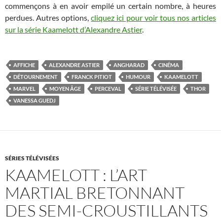
commençons à en avoir empilé un certain nombre, à heures
perdues. Autres options,
cliquez ici pour voir tous nos articles
sur la série Kaamelott d’Alexandre Astier
.
AFFICHE
ALEXANDRE ASTIER
ANGHARAD
CINÉMA
DÉTOURNEMENT
FRANCK PITIOT
HUMOUR
KAAMELOTT
MARVEL
MOYEN ÂGE
PERCEVAL
SÉRIE TÉLÉVISÉE
THOR
VANESSA GUEDJ
SÉRIES TÉLÉVISÉES
KAAMELOTT : L’ART
MARTIAL BRETONNANT
DES SEMI-CROUSTILLANTS