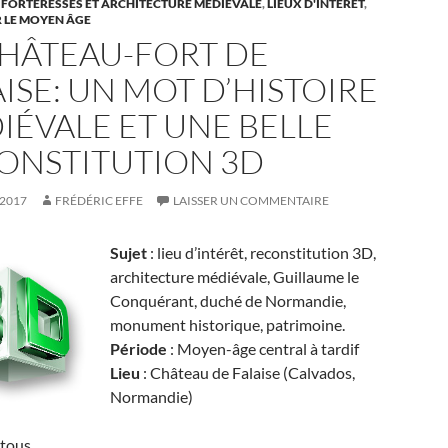
 FORTERESSES ET ARCHITECTURE MÉDIÉVALE
,
LIEUX D'INTÊRÈT
,
 LE MOYEN ÂGE
CHÂTEAU-FORT DE
ISE: UN MOT D’HISTOIRE
IÉVALE ET UNE BELLE
ONSTITUTION 3D
 2017
FRÉDÉRIC EFFE
LAISSER UN COMMENTAIRE
Sujet
: lieu d’intérêt, reconstitution 3D,
architecture médiévale, Guillaume le
Conquérant, duché de Normandie,
monument historique, patrimoine.
Période
: Moyen-âge central à tardif
Lieu
: Château de Falaise (Calvados,
Normandie)
 tous