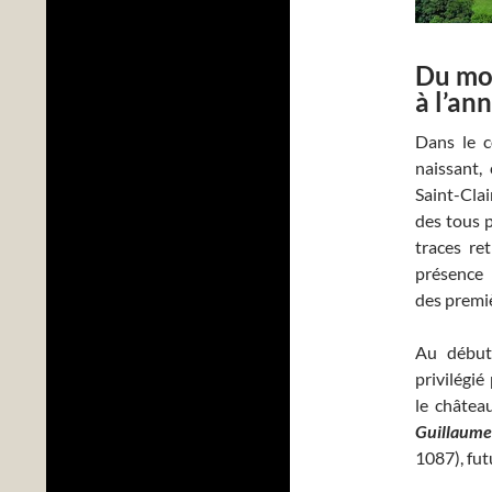
Du mo
à l’an
Dans le c
naissant,
Saint-Clair
des tous p
traces re
présence 
des premiè
Au début 
privilégié
le château
Guillau
1087), fut