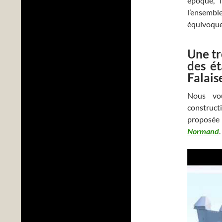
époque, 
l’ensembl
équivoque
Une tr
des é
Falais
Nous vo
construct
proposée
Normand
.