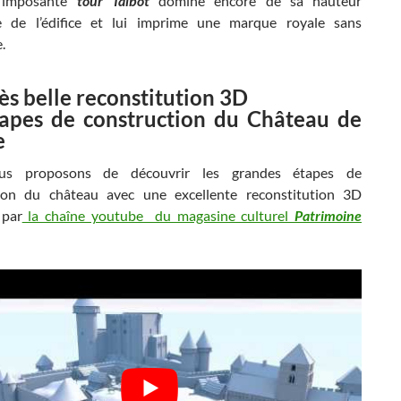
l’imposante
tour Talbot
domine encore de sa hauteur
e de l’édifice et lui imprime une marque royale sans
.
ès belle reconstitution 3D
tapes de construction du Château de
e
us proposons de découvrir les grandes étapes de
ion du château avec une excellente reconstitution 3D
 par
la chaîne youtube du magasine culturel
Patrimoine