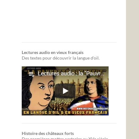
Lectures audio en vieux français
Des textes pour découvrir la langue d'oïl.
Histoire des châteaux forts
Des premières mottes castrales au XVe siècle