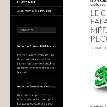
CHÂTEAUX,
LE MOYEN ÂGE
VIDÉOS SUR
LE 
ACTU MOYEN ÂGE PASSION
FALA
MÉD
Rechercher :
REC
Index des Auteurs Médiévaux
10 AOÛT
Partez à la découverte de plus
de soixante-dix auteurs du
Moyen Âge pour des centaines
de textes, chansons et poésies
traduits.
Index des Ensembles Musicaux
Restitution au plus près des
manuscrits ou variations plus
libres, retrouvez plus de 100
Bonjour à