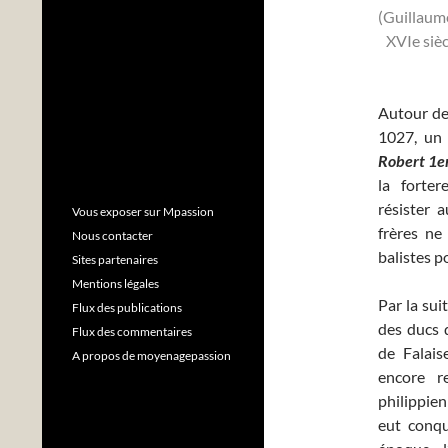
(Guillaume
XVIe sièc
Autour de
1027, un 
Robert 1e
la forte
résister 
Vous exposer sur Mpassion
frères ne
Nous contacter
balistes p
Sites partenaires
Mentions légales
Par la sui
Flux des publications
des ducs 
Flux des commentaires
de Falais
A propos de moyenagepassion
encore re
philippie
eut conqu