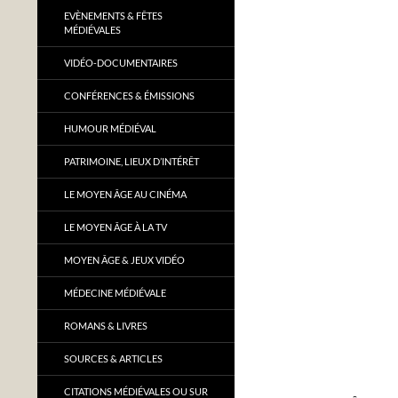
EVÈNEMENTS & FÊTES
MÉDIÉVALES
VIDÉO-DOCUMENTAIRES
CONFÉRENCES & ÉMISSIONS
HUMOUR MÉDIÉVAL
PATRIMOINE, LIEUX D’INTÉRÊT
LE MOYEN ÂGE AU CINÉMA
LE MOYEN ÂGE À LA TV
MOYEN ÂGE & JEUX VIDÉO
MÉDECINE MÉDIÉVALE
ROMANS & LIVRES
SOURCES & ARTICLES
CITATIONS MÉDIÉVALES OU SUR