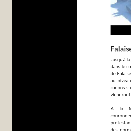
Falais
Jusqu’à la
dans le co
de Falais
au niveau
canons su
viendront 
A la f
couronne
protestan
des norma