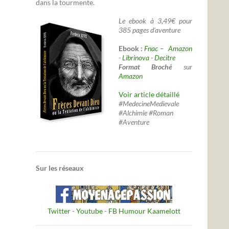
dans la tourmente.
Le ebook à 3,49€ pour
385 pages d'aventure
Ebook :
Fnac –
Amazon
-
Librinova
-
Decitre
Format Broché
sur
Amazon
Voir article détaillé
#MedecineMedievale
#Alchimie #Roman
#Aventure
Sur les réseaux
Twitter
-
Youtube
-
FB Humour Kaamelott