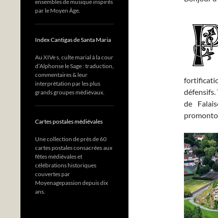
ensembles de musique inspirés
par le Moyen Âge.
Index Cantigas de Santa Maria
Au XIVe s, culte marial à la cour
d’Alphonse le Sage : traduction,
commentaires & leur
fortificat
interprétation par les plus
défensifs. 
grands groupes médiévaux.
de Falais
promontoi
Cartes postales médiévales
Une collection de près de 60
cartes postales consacrées aux
fêtes médiévales et
célébrations historiques
couvertes par
Moyenagepassion depuis dix
ans.