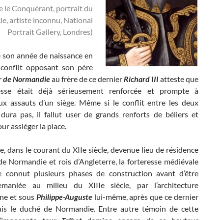
 le Conquérant, portrait du
le, artiste inconnu, National
Portrait Gallery, Londres)
 son année de naissance en
conflit opposant son père
r de Normandie
au frère de ce dernier
Richard III
atteste que
resse était déjà sérieusement renforcée et prompte à
aux assauts d’un siège. Même si le conflit entre les deux
 dura pas, il fallut user de grands renforts de béliers et
our assiéger la place.
te, dans le courant du XIIe siècle, devenue lieu de résidence
de Normandie et rois d’Angleterre, la forteresse médiévale
e connut plusieurs phases de construction avant d’être
maniée au milieu du XIIIe siècle, par l’architecture
nne et sous
Philippe-Auguste
lui-même, après que ce dernier
is le duché de Normandie. Entre autre témoin de cette