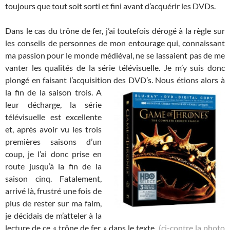
toujours que tout soit sorti et fini avant d’acquérir les DVDs.
Dans le cas du trône de fer, j’ai toutefois dérogé à la règle sur
les conseils de personnes de mon entourage qui, connaissant
ma passion pour le monde médiéval, ne se lassaient pas de me
vanter les qualités de la série télévisuelle. Je m’y suis donc
plongé en faisant l’acquisition des DVD’s. Nous étions alors à
la fin de la saison
trois. A
leur décharge, la série
télévisuelle est excellente
et, après avoir vu les trois
premières saisons d’un
coup, je l’ai donc prise en
route jusqu’à la fin de la
saison cinq. Fatalement,
arrivé là, frustré une fois de
plus de rester sur ma faim,
je décidais de m’atteler à la
lecture de ce « trône de fer » dans le texte.
(ci-contre la photo