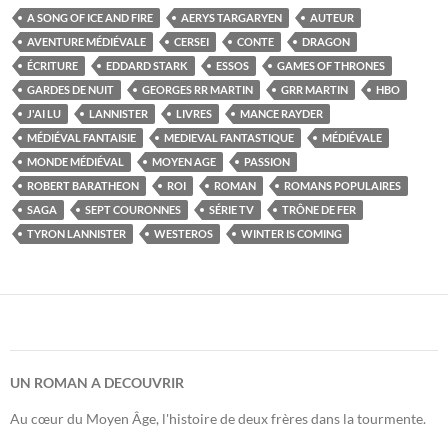
A SONG OF ICE AND FIRE
AERYS TARGARYEN
AUTEUR
AVENTURE MÉDIÉVALE
CERSEI
CONTE
DRAGON
ÉCRITURE
EDDARD STARK
ESSOS
GAMES OF THRONES
GARDES DE NUIT
GEORGES RR MARTIN
GRR MARTIN
HBO
J'AI LU
LANNISTER
LIVRES
MANCE RAYDER
MÉDIÉVAL FANTAISIE
MEDIEVAL FANTASTIQUE
MÉDIÉVALE
MONDE MÉDIÉVAL
MOYEN AGE
PASSION
ROBERT BARATHEON
ROI
ROMAN
ROMANS POPULAIRES
SAGA
SEPT COURONNES
SÉRIE TV
TRÔNE DE FER
TYRON LANNISTER
WESTEROS
WINTER IS COMING
UN ROMAN A DECOUVRIR
Au cœur du Moyen Âge, l'histoire de deux frères dans la tourmente.