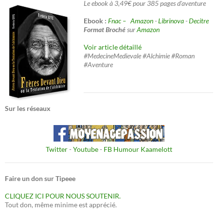
Le ebook à 3,49€ pour 385 pages d'aventure
Ebook :
Fnac –
Amazon
-
Librinova
-
Decitre
Format Broché
sur
Amazon
Voir article détaillé
#MedecineMedievale #Alchimie #Roman
#Aventure
Sur les réseaux
Twitter
-
Youtube
-
FB Humour Kaamelott
Faire un don sur Tipeee
CLIQUEZ ICI POUR NOUS SOUTENIR.
Tout don, même minime est apprécié.