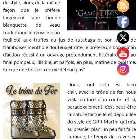
de style, alors, de la même
façon que je préfère
largement une bonne
blanquette de veau
traditionnelle réussie à un
feuilleté aux truffes au jus de rutabaga et son coulis de
framboises mentholé douteux et raté, je préfère un bon roman
d’action réussi à un ouvrage prétendument littéraire mais au
final pompeux, illisible, et parfois, en plus, mâtiné de cynisme.
Encore une fois cela ne me détend pas*
Donc, tout cela est bien
clair, avec le trône de fer, nous
voilà en face d’un conte et si,
paradoxalement, c’est peut-être
la nature factuelle et dépouillée
du style de GRR Martin qui m’a,
au premier plan, un peu fait faire
la moue, le temps de traverser