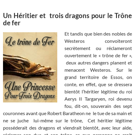
Un Héritier et trois dragons pour le Trône
de fer
Et tandis que bien des nobles de
Westeros convoiteront
secrètement ou réclameront
ouvertement le « trône de fer »,
deux autres dangers planent et
menacent Westeros. Sur le
grand territoire de Essos, on
conte, en effet, que se dressera
bientôt l’héritier légitime du roi
Aerys II Targaryen, roi devenu
fou, dit-on, souverain des sept
couronnes avant que Robert Baratheon ne le tue de sa main et
ne se juche lui-même sur le trône, Cet héritier légitime
posséderait des dragons et viendrait bientôt, avec leur aide,
réclamer son due et son trône, ce que personne ne croit