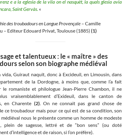
enz e a la eglesia de la vila on el nasquèt, la quals glesia avia
encara, Saint Gervàs.
«
hie des troubadours en Langue Provençale
– Camille
 – Editeur Edouard Privat, Toulouse (1885)
(1)
 sage et talentueux : le « maître » des
dours selon son biographe médiéval
 vida, Guiraut naquit, donc à Excideuil, en Limousin, dans
département de la Dordogne, à moins que, comme l’a fait
 le romaniste et philologue Jean-Pierre Chambon, il ne
 plus vraisemblablement d’Exideuil, dans le canton de
s, en Charente
(2)
. On ne connait pas grand chose de
de ce troubadour mais pour ce qui est de sa condition, son
 médiéval nous le présente comme un homme de modeste
n, plein de sagesse, lettré et de “bon sens” (ou doté
nt d’intelligence et de raison, si l’on préfère).