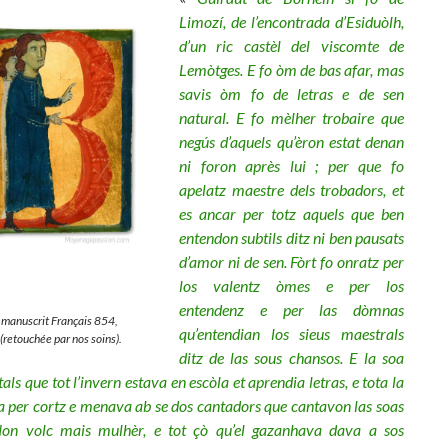
Limozí, de l’encontrada d’Esiduòlh,
d’un ric castèl del viscomte de
Lemòtges. E fo òm de bas afar, mas
savis òm fo de letras e de sen
natural. E fo mèlher trobaire que
negús d’aquels qu’èron estat denan
ni foron après lui ; per que fo
apelatz maestre dels trobadors, et
es ancar per totz aquels que ben
entendon subtils ditz ni ben pausats
d’amor ni de sen. Fòrt fo onratz per
los valentz òmes e per los
entendenz e per las dòmnas
 manuscrit Français
854,
qu’entendian los sieus maestrals
(retouchée par nos soins).
ditz de las sous chansos. E la soa
tals que tot l’invern estava en escòla et aprendia letras, e tota la
a per cortz e menava ab se dos cantadors que cantavon las soas
Non volc mais mulhèr, e tot çò qu’el gazanhava dava a sos