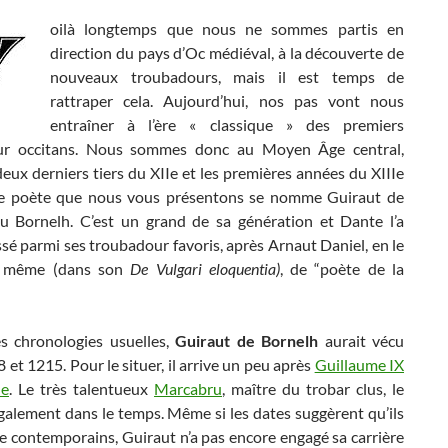
oilà longtemps que nous ne sommes partis en
direction du pays d’Oc médiéval, à la découverte de
nouveaux troubadours, mais il est temps de
rattraper cela. Aujourd’hui, nos pas vont nous
entraîner à l’ère « classique » des premiers
ur occitans. Nous sommes donc au Moyen Âge central,
deux derniers tiers du XIIe et les premières années du XIIIe
 le poète que nous vous présentons se nomme Guiraut de
ou Bornelh. C’est un grand de sa génération et Dante l’a
é parmi ses troubadour favoris, après Arnaut Daniel, en le
nt même (dans son
De Vulgari eloquentia)
, de “poète de la
es chronologies usuelles,
Guiraut de Bornelh
aurait vécu
 et 1215. Pour le situer, il arrive un peu après
Guillaume IX
ne
. Le très talentueux
Marcabru
, maître du trobar clus, le
galement dans le temps. Même si les dates suggèrent qu’ils
e contemporains, Guiraut n’a pas encore engagé sa carrière