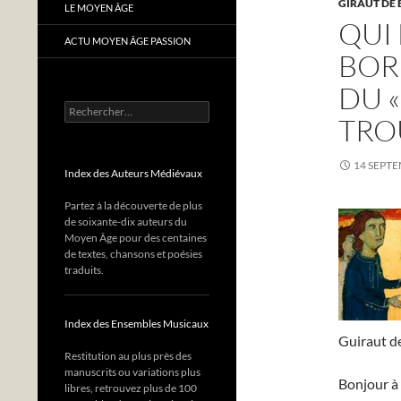
GIRAUT DE
LE MOYEN ÂGE
QUI 
ACTU MOYEN ÂGE PASSION
BOR
DU «
Rechercher :
TRO
14 SEPT
Index des Auteurs Médiévaux
Partez à la découverte de plus
de soixante-dix auteurs du
Moyen Âge pour des centaines
de textes, chansons et poésies
traduits.
Index des Ensembles Musicaux
Guiraut de
Restitution au plus près des
manuscrits ou variations plus
Bonjour à 
libres, retrouvez plus de 100