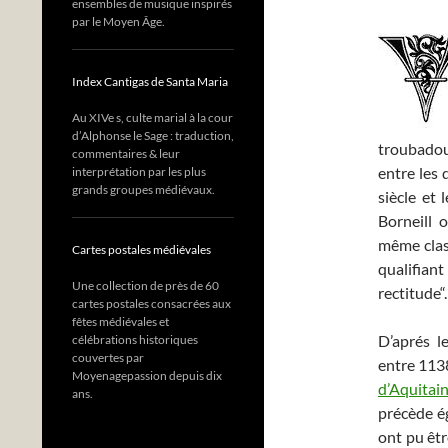
ensembles de musique inspirés
par le Moyen Âge.
Index Cantigas de Santa Maria
Au XIVe s, culte marial à la cour
d’Alphonse le Sage : traduction,
troubado
commentaires & leur
entre les 
interprétation par les plus
grands groupes médiévaux.
siècle et
Borneill 
même class
Cartes postales médiévales
qualifia
Une collection de près de 60
rectitude“.
cartes postales consacrées aux
fêtes médiévales et
D’aprés l
célébrations historiques
couvertes par
entre 1138
Moyenagepassion depuis dix
d’Aquitai
ans.
précède é
ont pu êtr