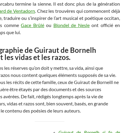
cabru termine la sienne. Il est donc plus de la génération
ard de Ventadorn
. Chez les trouvères qui commencent déjà
, traduire ou s’inspirer de l’art musical et poétique occitan,
tes comme
Gace Brûlé
ou
Blondel de Nesle
ont officié en
s que lui.
graphie de Guiraut de Bornelh
 les vidas et les razos.
s les réserves qu’on doit y mettre, sa vida, ainsi que
razos nous content quelques éléments supposés de sa vie.
 les récits de cette famille, ceux de Guiraut de Borneill ne
uère être étayés par des documents et des sources
s avérées. De fait, rédigés longtemps après la vie de
s, vidas et razos sont, bien souvent, basés, en grande
r le contenu des poésies de leurs auteurs.
«
Guiraut de Bornelh si fo de