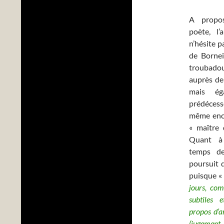
A propo
poète, l
n’hésite p
de Bornei
troubadou
auprès de
mais ég
prédéces
même enco
« maître 
Quant à
temps de
poursuit 
puisque 
jours, com
subtiles 
propos d’a
(jugement, 