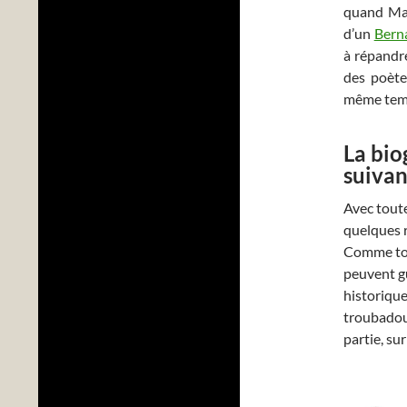
quand Mar
d’un
Bern
à répandre
des poè
même temp
La bio
suivant
Avec toute
quelques 
Comme tous
peuvent g
historique
troubadour
partie, su