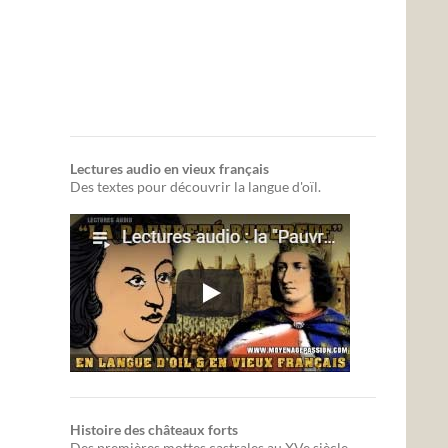
Lectures audio en vieux français
Des textes pour découvrir la langue d'oïl.
Histoire des châteaux forts
Des premières mottes castrales au XVe siècle