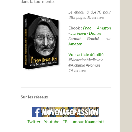
dans la tourmente.
Le ebook à 3,49€ pour
385 pages d'aventure
Ebook :
Fnac –
Amazon
-
Librinova
-
Decitre
Format Broché
sur
Amazon
Voir article détaillé
#MedecineMedievale
#Alchimie #Roman
#Aventure
Sur les réseaux
Twitter
-
Youtube
-
FB Humour Kaamelott