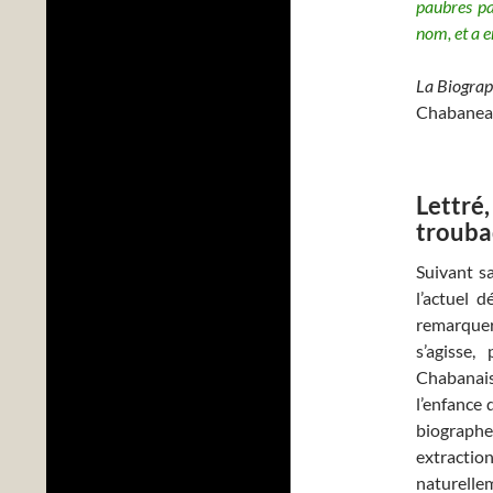
paubres par
nom, et a 
La Biograp
Chabaneau
Lettré,
trouba
Suivant sa
l’actuel 
remarquer
s’agisse,
Chabanai
l’enfance 
biographe
extractio
naturelleme