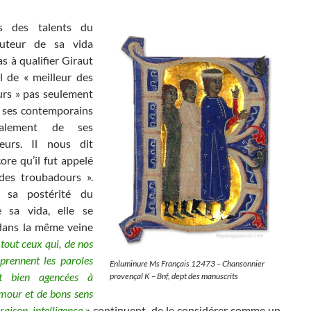
s des talents du
’auteur de sa vida
as à qualifier Giraut
l de « meilleur des
rs » pas seulement
 ses contemporains
alement de ses
seurs. Il nous dit
re qu’il fut appelé
des troubadours ».
 sa postérité du
 sa vida, elle se
dans la même veine
«
tout ceux qui, de nos
prennent les paroles
Enluminure Ms Français 12473 – Chansonnier
et bien agencées à
provençal K – Bnf, dept des manuscrits
mour et de bons sens
raison, intelligence
» continuent, de le considérer comme un