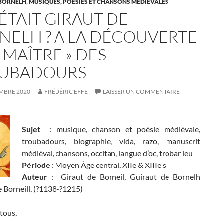
 BORNELH
,
MUSIQUES, POÉSIES ET CHANSONS MÉDIÉVALES
ÉTAIT GIRAUT DE
NELH ? A LA DÉCOUVERTE
 MAÎTRE » DES
UBADOURS
EMBRE 2020
FRÉDÉRIC EFFE
LAISSER UN COMMENTAIRE
Sujet
: musique, chanson et poésie médiévale,
troubadours, biographie, vida, razo, manuscrit
médiéval, chansons, occitan, langue d’oc, trobar leu
Période
: Moyen Âge central, XIIe & XIIIe s
Auteur
: Giraut de Borneil, Guiraut de Bornelh
 Borneill, (?1138-?1215)
tous,