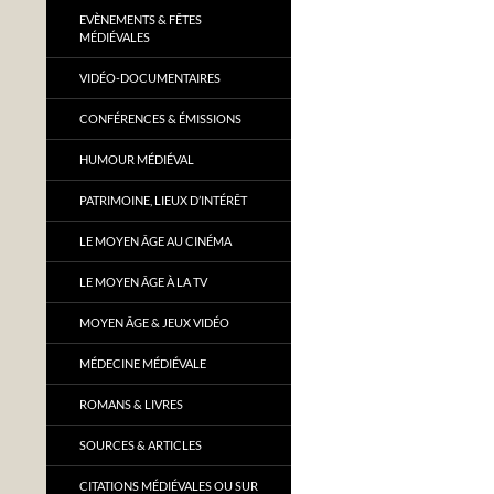
EVÈNEMENTS & FÊTES
MÉDIÉVALES
VIDÉO-DOCUMENTAIRES
CONFÉRENCES & ÉMISSIONS
HUMOUR MÉDIÉVAL
PATRIMOINE, LIEUX D’INTÉRÊT
LE MOYEN ÂGE AU CINÉMA
LE MOYEN ÂGE À LA TV
MOYEN ÂGE & JEUX VIDÉO
MÉDECINE MÉDIÉVALE
ROMANS & LIVRES
SOURCES & ARTICLES
CITATIONS MÉDIÉVALES OU SUR