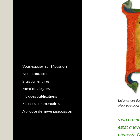
Vous exposer sur Mpassion
Nous contacter
Sites partenaires
Mentions légales
Flux des publications
Enluminure du
Flux des commentaires
chansonnier A
A propos de moyenagepassion
vida èra ai
estat anav
chansos. 