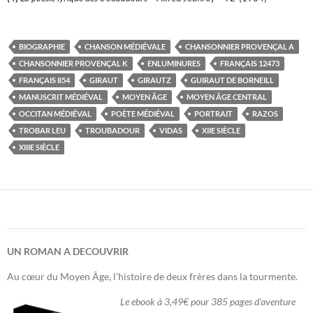
BIOGRAPHIE
CHANSON MÉDIÉVALE
CHANSONNIER PROVENÇAL A
CHANSONNIER PROVENÇAL K
ENLUMINURES
FRANÇAIS 12473
FRANÇAIS 854
GIRAUT
GIRAUTZ
GUIRAUT DE BORNEILL
MANUSCRIT MÉDIÉVAL
MOYEN ÂGE
MOYEN ÂGE CENTRAL
OCCITAN MÉDIÉVAL
POÈTE MÉDIÉVAL
PORTRAIT
RAZOS
TROBAR LEU
TROUBADOUR
VIDAS
XIIE SIÈCLE
XIIIE SIÈCLE
UN ROMAN A DECOUVRIR
Au cœur du Moyen Âge, l'histoire de deux frères dans la tourmente.
Le ebook à 3,49€ pour 385 pages d'aventure