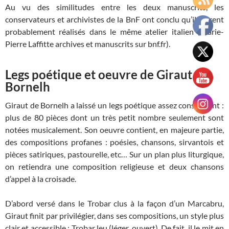
Au vu des similitudes entre les deux manuscrits, les
conservateurs et archivistes de la BnF ont conclu qu’ils furent
probablement réalisés dans le même atelier italien (Marie-
Pierre Laffitte archives et manuscrits sur bnf.fr).
Legs poétique et oeuvre de Giraut de
Bornelh
Giraut de Bornelh a laissé un legs poétique assez conséquent :
plus de 80 pièces dont un très petit nombre seulement sont
notées musicalement. Son oeuvre contient, en majeure partie,
des compositions profanes : poésies, chansons, sirvantois et
pièces satiriques, pastourelle, etc… Sur un plan plus liturgique,
on retiendra une composition religieuse et deux chansons
d’appel à la croisade.
D’abord versé dans le Trobar clus à la façon d’un Marcabru,
Giraut finit par privilégier, dans ses compositions, un style plus
clair et accessible : Trobar leu (léger, ouvert). De fait, il le mit en