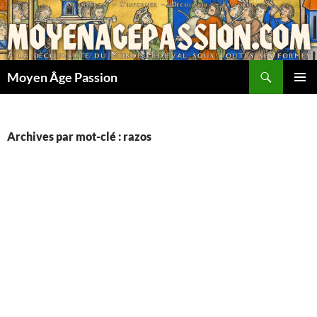
Aller
au
contenu
Recherche
Moyen Âge Passion
MENU
PRINCI
Archives par mot-clé : razos