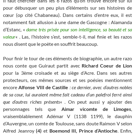
Il faut chercher dans les 6 razos qu’on trouve encore sur lui
pour débusquer un peu plus d’éléments sur ses histoires de
cœur (op cité Chabaneau). Dans certains d’entre eux, il est
notamment fait allusion à une dame de Gascogne : Alamanda
d’Estanc, «
dame très prisée pour son intelligence, sa beauté et sa
valeur
« . Las, l’histoire s’est, semble-t-il, mal finie et les razos
nous disent que le poète en souffrit beaucoup.
Pour finir le tour de ces éléments de biographie, un autre razo
nous conte que Guiraut partit avec
Richard Coeur de Lion
pour la 3ème croisade et au siège d’Acre. Dans ses autres
protecteurs, ces mêmes sources et ses poésies mentionnent
encore
Alfonse VIII de Castille
: ce dernier, avec d’autres nobles
de sa cour, lui auraient même fait cadeau d’un palefroi ferré ainsi
que d’autres riches présents
« . On peut aussi y ajouter des
personnages tels que
Aimar vicomte de Limoges
,
vraisemblablement Adémar V (1138 1199), le dauphin
d’Auvergne, un comte de Toulouse, sans doute Raimon V selon
Alfred Jeanroy
(4)
et
Boemond III, Prince d’Antioche
. Enfin,