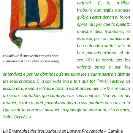
natural. E fo mèlher
trobaire que negús d’aquels
qu’èron estat denan ni foron
après lui ; per que fo apelatz
maestre dels trobadors, et
es ancar per totz aquels que
ben entendon subtils ditz ni
ben pausats d’amor ni de
Enluminure du manuscrit Français
854,
sen. Fòrt fo onratz per los
chansonnier A
(retouchée par nos soins).
valentz òmes e per los
entendenz e per las dòmnas qu’entendian los sieus maestrals ditz de
las sous chansos. E la soa vida èra aitals que tot l’invern estava en
escòla et aprendia letras, e tota la estat anava per cortz e menava
ab se dos cantadors que cantavon las soas chansos. Non volc mais
mulhèr, e tot çò qu’el gazanhava dava a sos paubres parenz e a la
eglesia de la vila on el nasquèt, la quals glesia avia nom, et a encara,
Saint Gervàs.
«
La Biographie des troubadours en Langue Provençale
– Camille