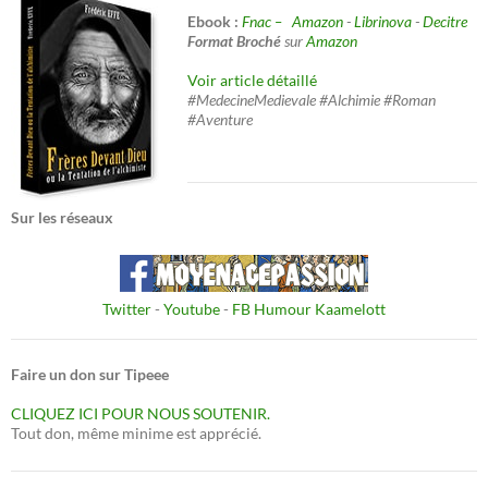
Ebook :
Fnac –
Amazon
-
Librinova
-
Decitre
Format Broché
sur
Amazon
Voir article détaillé
#MedecineMedievale #Alchimie #Roman
#Aventure
Sur les réseaux
Twitter
-
Youtube
-
FB Humour Kaamelott
Faire un don sur Tipeee
CLIQUEZ ICI POUR NOUS SOUTENIR.
Tout don, même minime est apprécié.