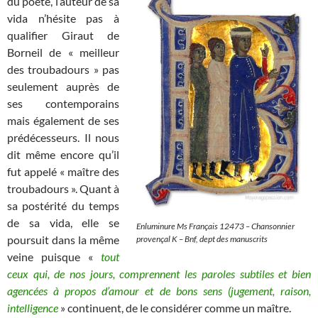
du poète, l’auteur de sa
vida n’hésite pas à
qualifier Giraut de
Borneil de « meilleur
des troubadours » pas
seulement auprès de
ses contemporains
mais également de ses
prédécesseurs. Il nous
dit même encore qu’il
fut appelé « maître des
troubadours ». Quant à
sa postérité du temps
de sa vida, elle se
Enluminure Ms Français 12473 – Chansonnier
poursuit dans la même
provençal K – Bnf, dept des manuscrits
veine puisque «
tout
ceux qui, de nos jours, comprennent les paroles subtiles et bien
agencées à propos d’amour et de bons sens (jugement, raison,
intelligence
» continuent, de le considérer comme un maître.