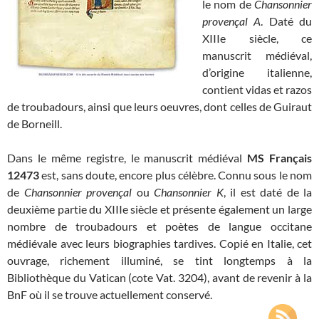
le nom de
Chansonnier
provençal A
. Daté du
XIIIe siècle, ce
manuscrit médiéval,
d’origine italienne,
contient vidas et razos
de troubadours, ainsi que leurs oeuvres, dont celles de Guiraut
de Borneill.
Dans le même registre, le manuscrit médiéval
MS Français
12473
est, sans doute, encore plus célèbre. Connu sous le nom
de
Chansonnier provençal
ou
Chansonnier K
, il est daté de la
deuxième partie du XIIIe siècle et présente également un large
nombre de troubadours et poètes de langue occitane
médiévale avec leurs biographies tardives. Copié en Italie, cet
ouvrage, richement illuminé, se tint longtemps à la
Bibliothèque du Vatican (cote Vat. 3204), avant de revenir à la
BnF où il se trouve actuellement conservé.