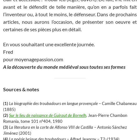
avant et le défendit de telle manière, qu’on en a parfois fait
l’inventeur ou, à tout le moins, le défenseur. Dans de prochains
articles, nous aurons l’occasion, de présenter son oeuvre et
certaines de ses pièces plus en détail.
En vous souhaitant une excellente journée.
Fred
pour moyenagepassion.com
A la découverte du monde médiéval sous toutes ses formes
Sources & notes
(1)
La biographie des troubadours en langue provençale
– Camille Chabaneau
(1885)
(2)
Sur le lieu de naissance de Guiraut de Bornelh
. Jean-Pierre Chambon
Romania, tome 101 n°404, 1980
(3)
La literatura en la corte de Alfonso VIII de Castilla
– Antonio Sánchez
Jiménez (2001)
(4)
La poésie lyrique des troubadours
– Alfred Jeanroy – T2-(1934)