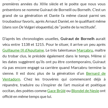
premières années du XIIIe siècle et le poète que nous vous
présentons se nomme Guiraut de Borneill ou Bornelh. C’est un
grand de sa génération et Dante l’a même classé parmi ses
troubadour favoris, après Arnaut Daniel, en le qualifiant même
(dans son
De Vulgari eloquentia)
, de “poète de la rectitude“.
D’aprés les chronologies usuelles,
Guiraut de Bornelh
aurait
vécu entre 1138 et 1215. Pour le situer, il arrive un peu après
Guillaume IX d’Aquitaine
. Le très talentueux
Marcabru
, maître
du trobar clus, le précède également dans le temps. Même si
les dates suggèrent qu’ils ont pu être contemporains, Guiraut
n’a pas encore engagé sa carrière quand Marcabru termine la
sienne. Il est donc plus de la génération d’un
Bernard de
Ventadorn
. Chez les trouvères qui commencent déjà à
répandre, traduire ou s’inspirer de l’art musical et poétique
occitan, des poètes comme
Gace Brûlé
ou
Blondel de Nesle
ont
officié en même temps que lui.