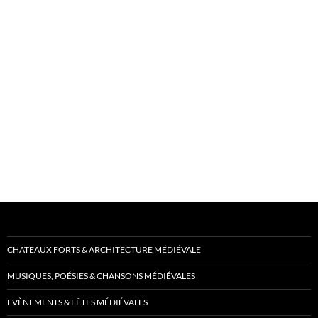
CHÂTEAUX FORTS & ARCHITECTURE MÉDIÉVALE
MUSIQUES, POÉSIES & CHANSONS MÉDIÉVALES
EVÈNEMENTS & FÊTES MÉDIÉVALES