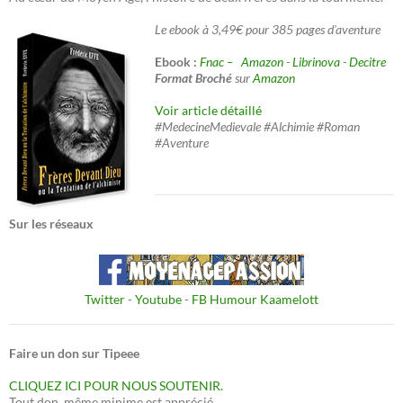
Le ebook à 3,49€ pour 385 pages d'aventure
Ebook :
Fnac –
Amazon
-
Librinova
-
Decitre
Format Broché
sur
Amazon
Voir article détaillé
#MedecineMedievale #Alchimie #Roman
#Aventure
Sur les réseaux
Twitter
-
Youtube
-
FB Humour Kaamelott
Faire un don sur Tipeee
CLIQUEZ ICI POUR NOUS SOUTENIR.
Tout don, même minime est apprécié.