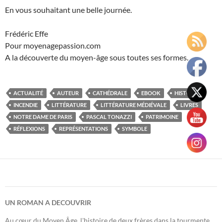
En vous souhaitant une belle journée.
Frédéric Effe
Pour moyenagepassion.com
A la découverte du moyen-âge sous toutes ses formes.
ACTUALITÉ
AUTEUR
CATHÉDRALE
EBOOK
HISTOIRE
INCENDIE
LITTÉRATURE
LITTÉRATURE MÉDIÉVALE
LIVRES
NOTRE DAME DE PARIS
PASCAL TONAZZI
PATRIMOINE
RÉFLEXIONS
REPRÉSENTATIONS
SYMBOLE
UN ROMAN A DECOUVRIR
Au cœur du Moyen Âge, l'histoire de deux frères dans la tourmente.