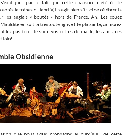
s’expliquer par le fait que cette chanson a été écrite
après le trépas d’Henri V, il s’agit bien sûr ici de célébrer la
sur les anglais « boutés » hors de France. Ah! Les couez
 Mauldite en soit la trestoute lignyé ! Je plaisante, calmons-
nfilez pas tout de suite vos cottes de maille, les amis, ces
 loin!
emble Obsidienne
étation que nous vous proposons aujourd’hui de cette