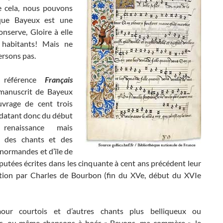
 cela, nous pouvons
que Bayeux est une
conserve, Gloire à elle
 habitants! Mais ne
ersons pas.
 référence
Français
manuscrit de Bayeux
vrage de cent trois
datant donc du début
enaissance mais
t des chants et des
normandes et d’île de
putées écrites dans les cinquante à cent ans précédent leur
tion par Charles de Bourbon (fin du XVe, début du XVIe
our courtois et d’autres chants plus belliqueux ou
s, ou même chansons à boér « Bevons, ma commère », le