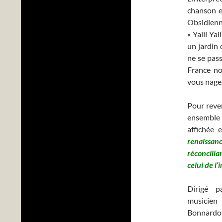
chanson es
Obsidienn
« Yalil Yal
un jardin 
ne se pass
France no
vous nage
Pour reve
ensemble 
affichée 
renaissanc
réconcilia
celui de l’
Dirigé p
musicien
Bonnardo