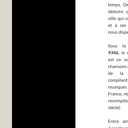
temps. De
déduire 
ville qui 
et à ses
nous disp
Sous la
9346,
l
e 
est un ou
chansons 
de la r
compilan
musiques 
France, ré
recompila
siècle).
Entre am
évocateur