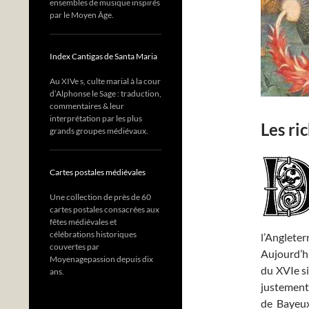
ensembles de musique inspirés
par le Moyen Âge.
Index Cantigas de Santa Maria
Au XIVe s, culte marial à la cour
d’Alphonse le Sage : traduction,
commentaires & leur
interprétation par les plus
Les ri
grands groupes médiévaux.
Cartes postales médiévales
Une collection de près de 60
cartes postales consacrées aux
fêtes médiévales et
célébrations historiques
l’Anglete
couvertes par
Aujourd’h
Moyenagepassion depuis dix
du XVIe si
ans.
justement 
de Bayeux