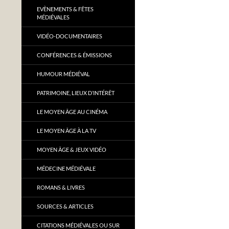
EVÈNEMENTS & FÊTES
MÉDIÉVALES
VIDÉO-DOCUMENTAIRES
CONFÉRENCES & ÉMISSIONS
HUMOUR MÉDIÉVAL
PATRIMOINE, LIEUX D’INTÉRÊT
LE MOYEN ÂGE AU CINÉMA
LE MOYEN ÂGE À LA TV
MOYEN ÂGE & JEUX VIDÉO
MÉDECINE MÉDIÉVALE
ROMANS & LIVRES
SOURCES & ARTICLES
CITATIONS MÉDIÉVALES OU SUR