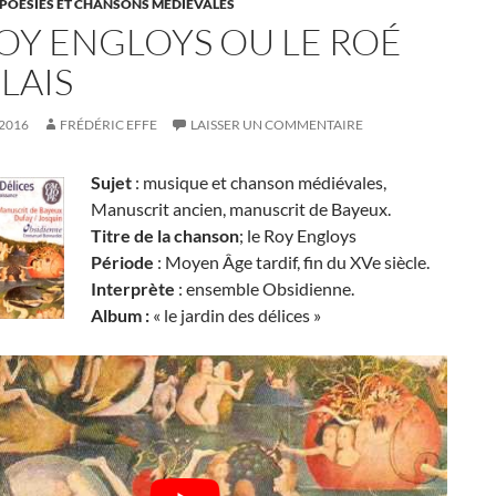
 POÉSIES ET CHANSONS MÉDIÉVALES
ROY ENGLOYS OU LE ROÉ
LAIS
 2016
FRÉDÉRIC EFFE
LAISSER UN COMMENTAIRE
Sujet
: musique et chanson médiévales,
Manuscrit ancien, manuscrit de Bayeux.
Titre de la chanson
; le Roy Engloys
Période
: Moyen Âge tardif, fin du XVe siècle.
Interprète
: ensemble Obsidienne.
Album :
« le jardin des délices »