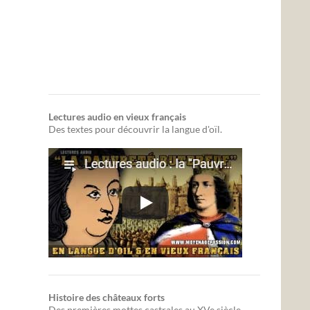
Lectures audio en vieux français
Des textes pour découvrir la langue d'oïl.
Histoire des châteaux forts
Des premières mottes castrales au XVe siècle