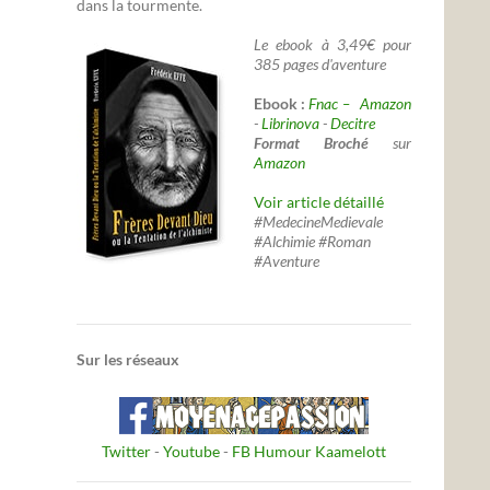
dans la tourmente.
Le ebook à 3,49€ pour
385 pages d'aventure
Ebook :
Fnac –
Amazon
-
Librinova
-
Decitre
Format Broché
sur
Amazon
Voir article détaillé
#MedecineMedievale
#Alchimie #Roman
#Aventure
Sur les réseaux
Twitter
-
Youtube
-
FB Humour Kaamelott