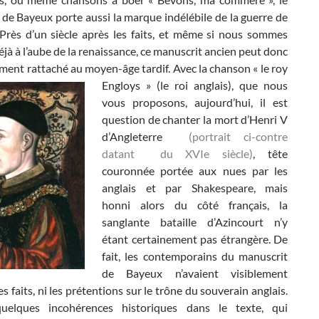
de Bayeux porte aussi la marque indélébile de la guerre de
 Près d’un siècle après les faits, et même si nous sommes
jà à l’aube de la renaissance, ce manuscrit ancien peut donc
ement rattaché au moyen-âge tardif. Avec la chanson « le roy
Engloys » (le roi anglais),
que nous
vous proposons, aujourd’hui, il est
question de chanter la mort d’Henri V
d’Angleterre
(portrait ci-contre
datant du XVIe siècle)
, tête
couronnée portée aux nues par les
anglais et par Shakespeare, mais
honni alors du côté français, la
sanglante bataille d’Azincourt n’y
étant certainement pas étrangère. De
fait, les contemporains du manuscrit
de Bayeux n’avaient visiblement
les faits, ni les prétentions sur le trône du souverain anglais.
uelques incohérences historiques dans le texte, qui