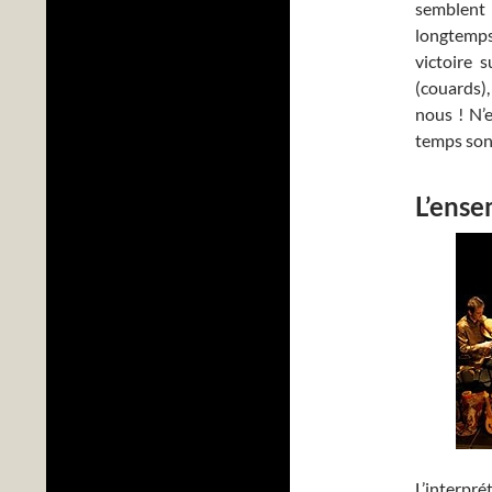
semblent 
longtemps 
victoire 
(couards),
nous ! N’e
temps sont
L’ens
L’interpr