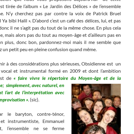
t tirée de l’album « Le Jardin des Délices » de l’ensemble
e. N’y cherchez pas par contre la voix de Patrick Bruel
il Ya bibi Halil ». D’abord c’est un café des délices, lui, et pas
donc il ne s’agit pas du tout de la même chose. En plus cela
e, mais alors pas du tout au moyen-âge et d’ailleurs pas en
n plus, donc bon, pardonnez-moi mais il me semble que
z un petit peu en pleine confusion quand même.
nir à des considérations plus sérieuses, Obsidienne est un
vocal et instrumental formé en 2009 et dont l’ambition
est de
« faire vivre le répertoire du Moyen-âge et de la
e; simplement, avec naturel, en
nt l’art de l’interprétation avec
improvisation »
. (sic).
ar le baryton, contre-ténor,
 et instrumentiste, Emmanuel
t, l’ensemble ne se ferme