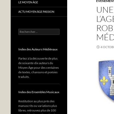
EVÈNEMENTS
LE MOYEN ÂGE
UNE
ACTU MOYEN ÂGE PASSION
L’AG
ROB
Rechercher :
MÉD
4 OCTOB
Index des Auteurs Médiévaux
Partez à la découverte de plus
de soixante-dix auteurs du
Moyen Âge pour des centaines
de textes, chansons et poésies
traduits.
Index des Ensembles Musicaux
Restitution au plus près des
manuscrits ou variations plus
libres, retrouvez plus de 100