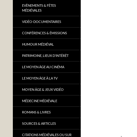
EVÈNEMENTS & FÊTES
MÉDIÉVALES
VIDÉO-DOCUMENTAIRES
CONFÉRENCES & ÉMISSIONS
HUMOUR MÉDIÉVAL
PATRIMOINE, LIEUX D’INTÉRÊT
LE MOYEN ÂGE AU CINÉMA
LE MOYEN ÂGE À LA TV
MOYEN ÂGE & JEUX VIDÉO
MÉDECINE MÉDIÉVALE
ROMANS & LIVRES
SOURCES & ARTICLES
CITATIONS MÉDIÉVALES OU SUR