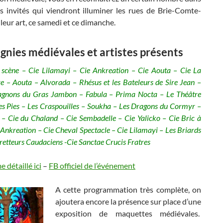
es invités qui viendront illuminer les rues de Brie-Comte-
leur art, ce samedi et ce dimanche.
nies médiévales et artistes présents
 scène – Cie Lilamayi – Cie Ankreation – Cie Aouta – Cie La
 – Aouta – Alvorada – Rhésus et les Bateleurs de Sire Jean –
gnons du Gras Jambon – Fabula – Prima Nocta – Le Théâtre
es Pies – Les Craspouilles – Soukha – Les Dragons du Cormyr –
 – Cie du Chaland – Cie Sembadelle – Cie Yalicko – Cie Bric à
 Ankreation – Cie Cheval Spectacle – Cie Lilamayi – Les Briards
Bretteurs Caudaciens -Cie Sanctae Crucis Fratres
détaillé ici
–
FB officiel de l’événement
A cette programmation très complète, on
ajoutera encore la présence sur place d’une
exposition de maquettes médiévales.