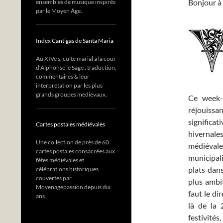
Bonjour à 
ensembles de musique inspirés
par le Moyen Âge.
Index Cantigas de Santa Maria
Au XIVe s, culte marial à la cour
d’Alphonse le Sage : traduction,
commentaires & leur
interprétation par les plus
grands groupes médiévaux.
Ce week-e
réjouiss
significa
Cartes postales médiévales
hivernale
Une collection de près de 60
médiévale
cartes postales consacrées aux
municipal
fêtes médiévales et
plats dan
célébrations historiques
couvertes par
plus ambit
Moyenagepassion depuis dix
faut le dir
ans.
là de la 
festivités