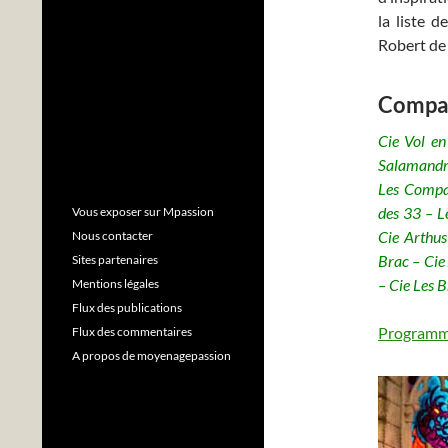
la liste d
Robert de 
Compag
Cie Vol en
Salamandre
Les Compa
des 33 – L
Vous exposer sur Mpassion
Cie Arthus
Nous contacter
Brac – Cie
Sites partenaires
– Cie Les 
Mentions légales
Flux des publications
Programme 
Flux des commentaires
A propos de moyenagepassion