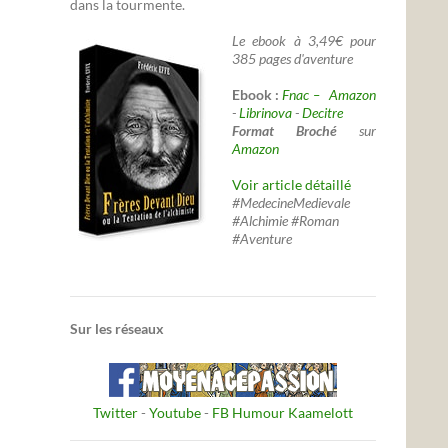
dans la tourmente.
Le ebook à 3,49€ pour
385 pages d'aventure
Ebook :
Fnac –
Amazon
-
Librinova
-
Decitre
Format Broché
sur
Amazon
Voir article détaillé
#MedecineMedievale
#Alchimie #Roman
#Aventure
Sur les réseaux
Twitter
-
Youtube
-
FB Humour Kaamelott