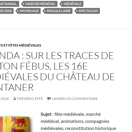
RTISANAL.
MARCHÉ MÉDIÉVAL
MÉDIÉVALE
ES 2018
MOYEN AGE
PASCALE LAINÉ
SPECTACLES
 ET FÊTES MÉDIÉVALES
NDA : SUR LES TRACES DE
TON FÉBUS, LES 16E
IÉVALES DU CHÂTEAU DE
TANER
T 2018
FRÉDÉRIC EFFE
LAISSER UN COMMENTAIRE
Sujet
: fête médiévale, marché
médiéval, animations, compagnies
médiévales, reconstitution historique