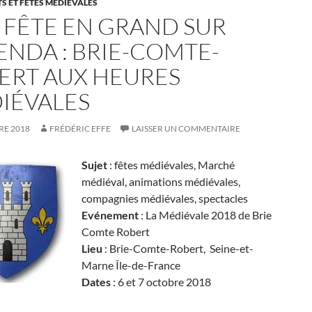
 ET FÊTES MÉDIÉVALES
 FÊTE EN GRAND SUR
ENDA : BRIE-COMTE-
ERT AUX HEURES
IÉVALES
RE 2018
FRÉDÉRIC EFFE
LAISSER UN COMMENTAIRE
Sujet
: fêtes médiévales, Marché
médiéval, animations médiévales,
compagnies médiévales, spectacles
Evénement
: La Médiévale 2018 de Brie
Comte Robert
Lieu
: Brie-Comte-Robert, Seine-et-
Marne Île-de-France
Dates
: 6 et 7 octobre 2018