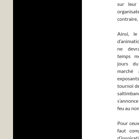
sur leur
organisate
contraire,
Ainsi, l
d’animatio
ne devra
temps mo
jours d
marché 
exposants
tournoi de
saltimban
s’annonce
feu au no
Pour ceux 
faut com
d’inspirat