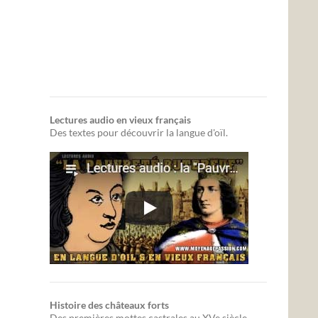
Lectures audio en vieux français
Des textes pour découvrir la langue d'oïl.
Histoire des châteaux forts
Des premières mottes castrales au XVe siècle