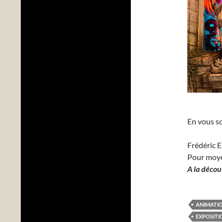
En vous so
Frédéric 
Pour moy
A la décou
ANIMATIO
EXPOSITI