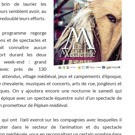
 brin de laurier les
urs semblent avoir, au
 redoublé leurs efforts.
e programme regorge
ns et de spectacles et
it connaître aucun
rt durant les deux
u week-end : grand
avec près de 130
 attendus, village médiéval, jeux et campements d’époque,
 chevalerie, musiques et concerts, arts de rue, jongleurs et
ques. On y ajoutera encore une nocturne le samedi qui
 épique avec un spectacle équestre suivi d’un spectacle de
m prometteur de
Péplum médiéval
.
qui ont l’œil exercé sur les compagnies avec lesquelles il
pter dans le secteur de l’animation et du spectacle
ion médiévale, vous en reconnaîtrez un certain nombre dans