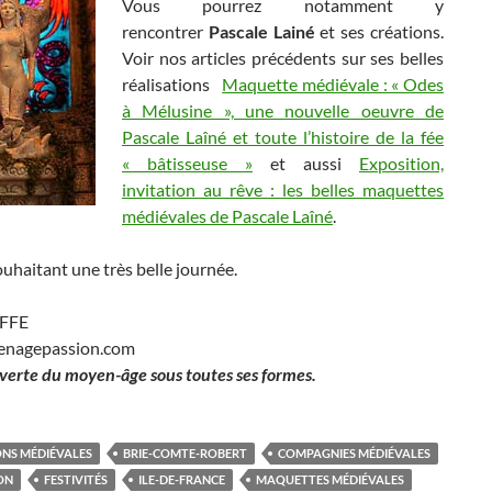
Vous pourrez notamment y
rencontrer
Pascale Lainé
et ses créations.
Voir nos articles précédents sur ses belles
réalisations
Maquette médiévale : « Odes
à Mélusine », une nouvelle oeuvre de
Pascale Laîné et toute l’histoire de la fée
« bâtisseuse »
et aussi
Exposition,
invitation au rêve : les belles maquettes
médiévales de Pascale Laîné
.
uhaitant une très belle journée.
EFFE
enagepassion.com
verte du moyen-âge sous toutes ses formes.
NS MÉDIÉVALES
BRIE-COMTE-ROBERT
COMPAGNIES MÉDIÉVALES
ON
FESTIVITÉS
ILE-DE-FRANCE
MAQUETTES MÉDIÉVALES