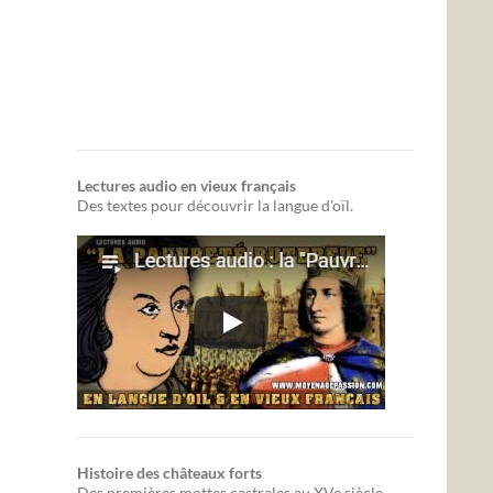
Lectures audio en vieux français
Des textes pour découvrir la langue d'oïl.
Histoire des châteaux forts
Des premières mottes castrales au XVe siècle