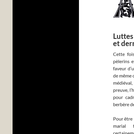
Luttes
et der
Cette foi
pèlerins 
faveur d’u
de même or
médiéval,
preuve, l’
pour cadr
berbère d
Pour être 
marial 
certaine