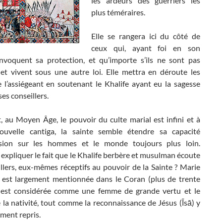
les ardeurs des guerriers les
plus téméraires.
Elle se rangera ici du côté de
ceux qui, ayant foi en son
invoquent sa protection, et qu’importe s’ils ne sont pas
 et vivent sous une autre loi. Elle mettra en déroute les
 l’assiégeant en soutenant le Khalife ayant eu la sagesse
ses conseillers.
, au Moyen Âge, le pouvoir du culte marial est infini et à
uvelle cantiga, la sainte semble étendre sa capacité
ssion sur les hommes et le monde toujours plus loin.
xpliquer le fait que le Khalife berbère et musulman écoute
llers, eux-mêmes réceptifs au pouvoir de la Sainte ? Marie
est largement mentionnée dans le Coran (plus de trente
le est considérée comme une femme de grande vertu et le
 la nativité, tout comme la reconnaissance de Jésus (Īsā) y
ment repris.