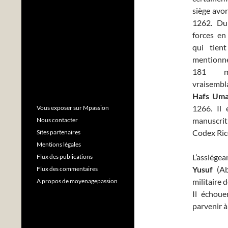
siège avo
1262. Du
forces en
qui tient
mentionn
181 ma
vraisem
Hafs Uma
1266. Il 
Vous exposer sur Mpassion
manuscrit
Nous contacter
Codex Rico
Sites partenaires
Mentions légales
L’assiége
Flux des publications
Yusuf
(Ab
Flux des commentaires
militaire d
A propos de moyenagepassion
Il échou
parvenir à 