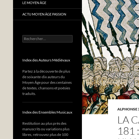
LE MOYEN ÂGE
ACTU MOYEN ÂGE PASSION
Rechercher :
Index des Auteurs Médiévaux
Partez à la découverte de plus
de soixante-dix auteurs du
Moyen Âge pour des centaines
de textes, chansons et poésies
traduits.
ALPHONSE X
Index des Ensembles Musicaux
LA 
Restitution au plus près des
181
manuscrits ou variations plus
libres, retrouvez plus de 100