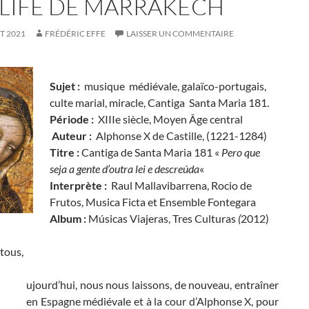
LIFE DE MARRAKECH
ET 2021
FRÉDÉRIC EFFE
LAISSER UN COMMENTAIRE
Sujet :
musique médiévale, galaïco-portugais,
culte marial, miracle, Cantiga Santa Maria 181.
Période :
XIIIe siècle, Moyen Âge central
Auteur :
Alphonse X de Castille, (1221-1284)
Titre :
Cantiga de Santa Maria 181 «
Pero que
seja a gente d’outra lei e descreúda
«
Interprète :
Raul Mallavibarrena, Rocio de
Frutos, Musica Ficta et Ensemble Fontegara
Album :
Músicas Viajeras, Tres Culturas
(
2012)
tous,
ujourd’hui, nous nous laissons, de nouveau, entraîner
en Espagne médiévale et à la cour d’Alphonse X, pour