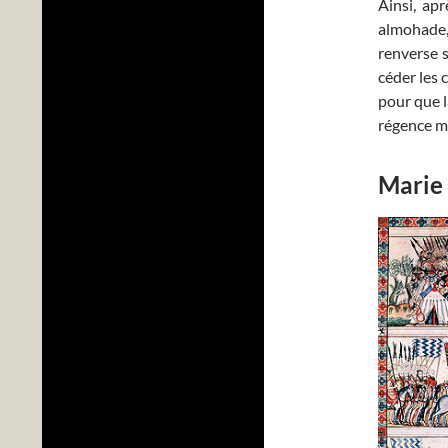
Ainsi, apr
almohade
renverse s
céder les 
pour que l
régence m
Marie 