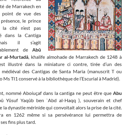
rté de Marrakech en
 point de vue des
 présence, le prince
 la cité n’est pas
é dans la Cantiga
is il s’agit
blablement de
Abû
r al-Murtadâ
, khalife almohade de Marrakech de 1248 à
est illustré dans la miniature ci contre, tirée d’un des
 médiéval des Cantigas de Santa Maria (manuscrit T ou
 Ms TI1 conservé à la bibliothèque de l’Escurial à Madrid).
ant, nommé Aboíuçaf dans la cantiga ne peut être que
Abu
û Yûsuf Yaqûb ben `Abd al-Haqq ), souverain et chef
e la dynastie mérinide qui convoitait alors la prise de la cité.
era en 1262 même si sa persévérance lui permettra de
ses fins plus tard.