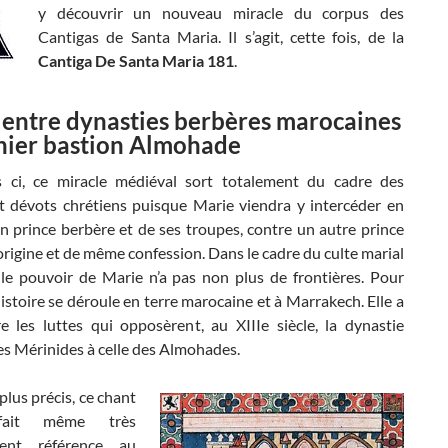
y découvrir un nouveau miracle du corpus des
Cantigas de Santa Maria. Il s’agit, cette fois, de la
Cantiga De Santa Maria 181
.
 entre dynasties berbères marocaines
nier bastion Almohade
s ci, ce miracle médiéval sort totalement du cadre des
et dévots chrétiens puisque Marie viendra y intercéder en
n prince berbère et de ses troupes, contre un autre prince
igine et de même confession. Dans le cadre du culte marial
 le pouvoir de Marie n’a pas non plus de frontières. Pour
histoire se déroule en terre marocaine et à Marrakech. Elle a
e les luttes qui opposèrent, au XIIIe siècle, la dynastie
es Mérinides à celle des Almohades.
plus précis, ce chant
fait même très
ment référence au