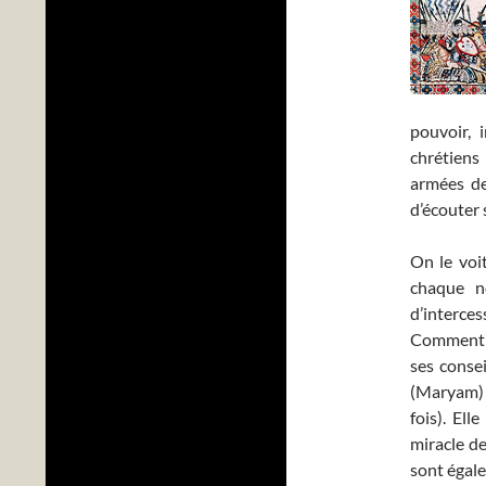
pouvoir, 
chrétiens
armées de
d’écouter 
On le voit
chaque no
d’interce
Comment e
ses consei
(Maryam) 
fois). El
miracle de
sont égale