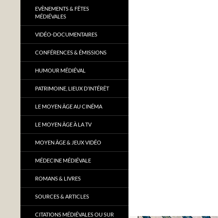
EVÈNEMENTS & FÊTES
MÉDIÉVALES
VIDÉO-DOCUMENTAIRES
CONFÉRENCES & ÉMISSIONS
HUMOUR MÉDIÉVAL
PATRIMOINE, LIEUX D’INTÉRÊT
LE MOYEN ÂGE AU CINÉMA
LE MOYEN ÂGE À LA TV
MOYEN ÂGE & JEUX VIDÉO
MÉDECINE MÉDIÉVALE
ROMANS & LIVRES
SOURCES & ARTICLES
CITATIONS MÉDIÉVALES OU SUR