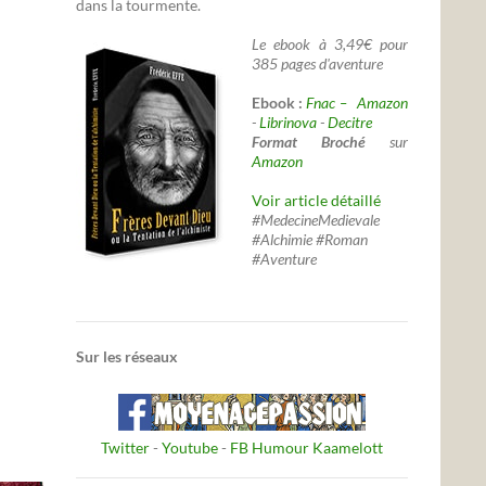
dans la tourmente.
Le ebook à 3,49€ pour
385 pages d'aventure
Ebook :
Fnac –
Amazon
-
Librinova
-
Decitre
Format Broché
sur
Amazon
Voir article détaillé
#MedecineMedievale
#Alchimie #Roman
#Aventure
Sur les réseaux
Twitter
-
Youtube
-
FB Humour Kaamelott