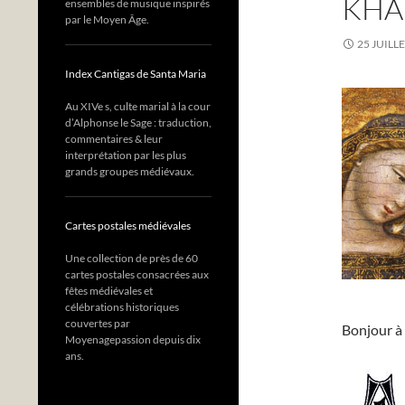
KHA
ensembles de musique inspirés
par le Moyen Âge.
25 JUILL
Index Cantigas de Santa Maria
Au XIVe s, culte marial à la cour
d’Alphonse le Sage : traduction,
commentaires & leur
interprétation par les plus
grands groupes médiévaux.
Cartes postales médiévales
Une collection de près de 60
cartes postales consacrées aux
fêtes médiévales et
célébrations historiques
couvertes par
Bonjour à 
Moyenagepassion depuis dix
ans.