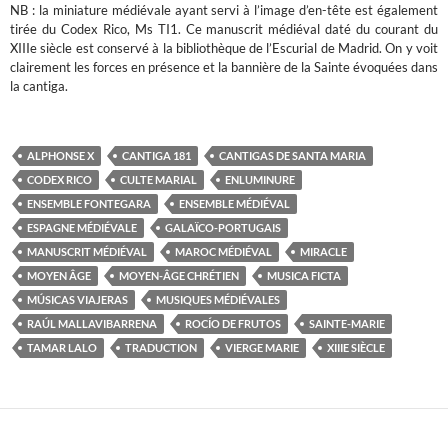
NB : la miniature médiévale ayant servi à l’image d’en-tête est également
tirée du Codex Rico, Ms TI1. Ce manuscrit médiéval daté du courant du
XIIIe siècle est conservé à la bibliothèque de l’Escurial de Madrid. On y voit
clairement les forces en présence et la bannière de la Sainte évoquées dans
la cantiga.
ALPHONSE X
CANTIGA 181
CANTIGAS DE SANTA MARIA
CODEX RICO
CULTE MARIAL
ENLUMINURE
ENSEMBLE FONTEGARA
ENSEMBLE MÉDIÉVAL
ESPAGNE MÉDIÉVALE
GALAÏCO-PORTUGAIS
MANUSCRIT MÉDIÉVAL
MAROC MÉDIÉVAL
MIRACLE
MOYEN ÂGE
MOYEN-ÂGE CHRÉTIEN
MUSICA FICTA
MÚSICAS VIAJERAS
MUSIQUES MÉDIÉVALES
RAÚL MALLAVIBARRENA
ROCÍO DE FRUTOS
SAINTE-MARIE
TAMAR LALO
TRADUCTION
VIERGE MARIE
XIIIE SIÈCLE