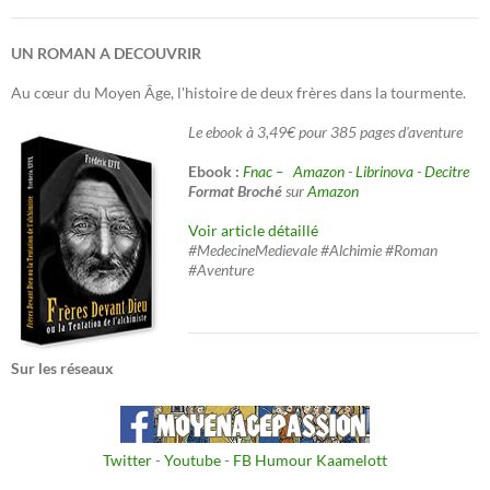
UN ROMAN A DECOUVRIR
Au cœur du Moyen Âge, l'histoire de deux frères dans la tourmente.
Le ebook à 3,49€ pour 385 pages d'aventure
Ebook :
Fnac –
Amazon
-
Librinova
-
Decitre
Format Broché
sur
Amazon
Voir article détaillé
#MedecineMedievale #Alchimie #Roman
#Aventure
Sur les réseaux
Twitter
-
Youtube
-
FB Humour Kaamelott