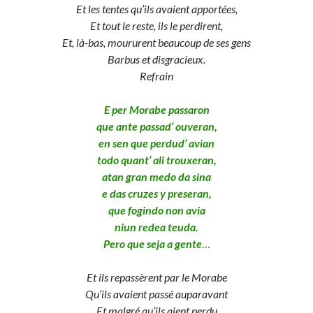
Et les tentes qu’ils avaient apportées,
Et tout le reste, ils le perdirent,
Et, là-bas, moururent beaucoup de ses gens
Barbus et disgracieux.
Refrain
E per Morabe passaron
que ante passad’ ouveran,
en sen que perdud’ avian
todo quant’ ali trouxeran,
atan gran medo da sina
e das cruzes y preseran,
que fogindo non avia
niun redea teuda.
Pero que seja a gente
…
Et ils repassèrent par le Morabe
Qu’ils avaient passé auparavant
Et malgré qu’ils aient perdu