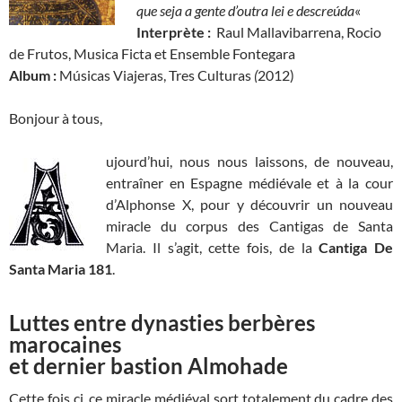
que seja a gente d’outra lei e descreúda
«
Interprète :
Raul Mallavibarrena, Rocio
de Frutos, Musica Ficta et Ensemble Fontegara
Album :
Músicas Viajeras, Tres Culturas
(
2012)
Bonjour à tous,
ujourd’hui, nous nous laissons, de nouveau,
entraîner en Espagne médiévale et à la cour
d’Alphonse X, pour y découvrir un nouveau
miracle du corpus des Cantigas de Santa
Maria. Il s’agit, cette fois, de la
Cantiga De
Santa Maria 181
.
Luttes entre dynasties berbères
marocaines
et dernier bastion Almohade
Cette fois ci, ce miracle médiéval sort totalement du cadre des