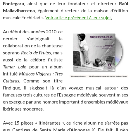
Fontegara
, ainsi que de leur fondateur et directeur
Raúl
Mallavibarrena
, également directeur de la maison d’édition
musicale Enchiriadis
(
voir article précédent à leur sujet
).
Au début des années 2010, ce
dernier s’adjoignait la
collaboration de la chanteuse
soprano
Rocío de Frutos
, mais
aussi de la célèbre flutiste
Tamar Lalo
pour un album
intitulé
Músicas Viajeras : Tres
Culturas.
Comme son titre
l’indique, il s’agissait là d’un voyage musical autour des
fameuses trois cultures de l’Espagne médiévale, souvent mises
en exergue par une nombre important d’ensembles médiévaux
ibériques modernes.
Avec 15 pièces « itinérantes », ce riche album ne s’arrête pas
aux Cantigas de Santa Maria d’Alphonse X. De fait, il n’en