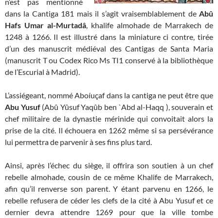
n’est pas mentionné
dans la Cantiga 181 mais il s’agit vraisemblablement de
Abû
Hafs Umar al-Murtadâ
, khalife almohade de Marrakech de
1248 à 1266. Il est illustré dans la miniature ci contre, tirée
d’un des manuscrit médiéval des Cantigas de Santa Maria
(manuscrit T ou Codex Rico Ms TI1 conservé à la bibliothèque
de l’Escurial à Madrid).
L’assiégeant, nommé Aboíuçaf dans la cantiga ne peut être que
Abu Yusuf
(Abû Yûsuf Yaqûb ben `Abd al-Haqq ), souverain et
chef militaire de la dynastie mérinide qui convoitait alors la
prise de la cité. Il échouera en 1262 même si sa persévérance
lui permettra de parvenir à ses fins plus tard.
Ainsi, après l’échec du siège, il offrira son soutien à un chef
rebelle almohade, cousin de ce même Khalife de Marrakech,
afin qu’il renverse son parent. Y étant parvenu en 1266, le
rebelle refusera de céder les clefs de la cité à Abu Yusuf et ce
dernier devra attendre 1269 pour que la ville tombe