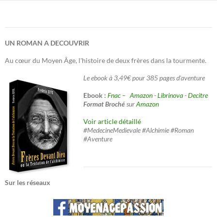
UN ROMAN A DECOUVRIR
Au cœur du Moyen Âge, l'histoire de deux frères dans la tourmente.
Le ebook à 3,49€ pour 385 pages d'aventure
Ebook :
Fnac –
Amazon
-
Librinova
-
Decitre
Format Broché
sur
Amazon
Voir article détaillé
#MedecineMedievale #Alchimie #Roman
#Aventure
Sur les réseaux