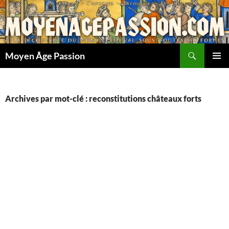
Aller
au
contenu
Recherche
Moyen Âge Passion
MENU
PRINCI
Archives par mot-clé : reconstitutions châteaux forts