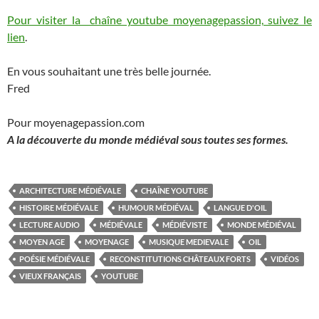
Pour visiter la chaîne youtube moyenagepassion, suivez le
lien
.
En vous souhaitant une très belle journée.
Fred
Pour moyenagepassion.com
A la découverte du monde médiéval sous toutes ses formes.
ARCHITECTURE MÉDIÉVALE
CHAÎNE YOUTUBE
HISTOIRE MÉDIÉVALE
HUMOUR MÉDIÉVAL
LANGUE D'OIL
LECTURE AUDIO
MÉDIÉVALE
MÉDIÉVISTE
MONDE MÉDIÉVAL
MOYEN AGE
MOYENAGE
MUSIQUE MEDIEVALE
OIL
POÉSIE MÉDIÉVALE
RECONSTITUTIONS CHÂTEAUX FORTS
VIDÉOS
VIEUX FRANÇAIS
YOUTUBE