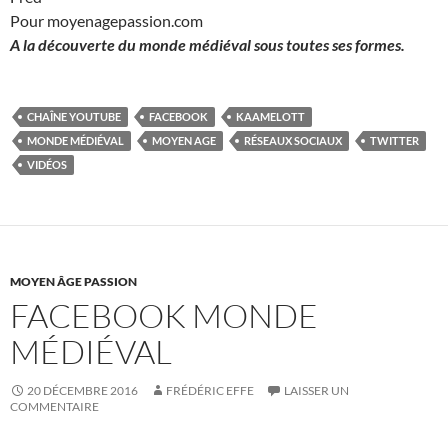
Pour moyenagepassion.com
A la découverte du monde médiéval sous toutes ses formes.
CHAÎNE YOUTUBE
FACEBOOK
KAAMELOTT
MONDE MÉDIÉVAL
MOYEN AGE
RÉSEAUX SOCIAUX
TWITTER
VIDÉOS
MOYEN ÂGE PASSION
FACEBOOK MONDE
MÉDIÉVAL
20 DÉCEMBRE 2016
FRÉDÉRIC EFFE
LAISSER UN
COMMENTAIRE