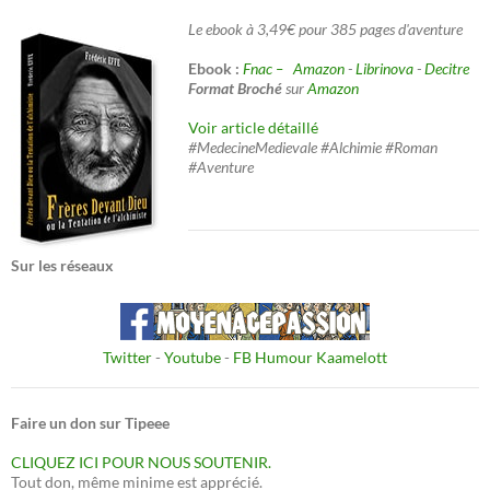
Le ebook à 3,49€ pour 385 pages d'aventure
Ebook :
Fnac –
Amazon
-
Librinova
-
Decitre
Format Broché
sur
Amazon
Voir article détaillé
#MedecineMedievale #Alchimie #Roman
#Aventure
Sur les réseaux
Twitter
-
Youtube
-
FB Humour Kaamelott
Faire un don sur Tipeee
CLIQUEZ ICI POUR NOUS SOUTENIR.
Tout don, même minime est apprécié.