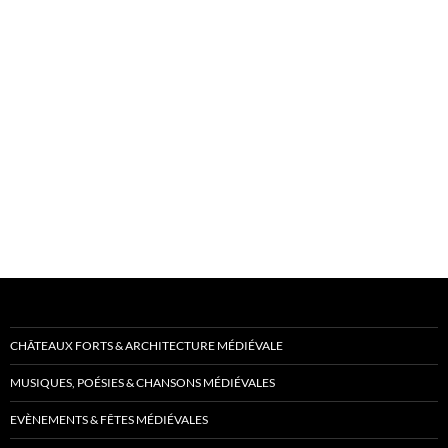
CHÂTEAUX FORTS & ARCHITECTURE MÉDIÉVALE
MUSIQUES, POÉSIES & CHANSONS MÉDIÉVALES
EVÈNEMENTS & FÊTES MÉDIÉVALES