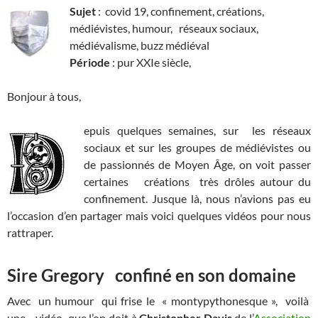
Sujet
: covid 19, confinement, créations,
médiévistes, humour, réseaux sociaux,
médiévalisme, buzz médiéval
Période
: pur XXIe siècle,
Bonjour à tous,
epuis quelques semaines, sur les réseaux
sociaux et sur les groupes de médiévistes ou
de passionnés de Moyen Âge, on voit passer
certaines créations très drôles autour du
confinement. Jusque là, nous n’avions pas eu
l’occasion d’en partager mais voici quelques vidéos pour nous
rattraper.
Sire Gregory confiné en son domaine
Avec un humour qui frise le « montypythonesque », voilà
une vidéo que l’on doit à
Christopher Davis
de l’
Association