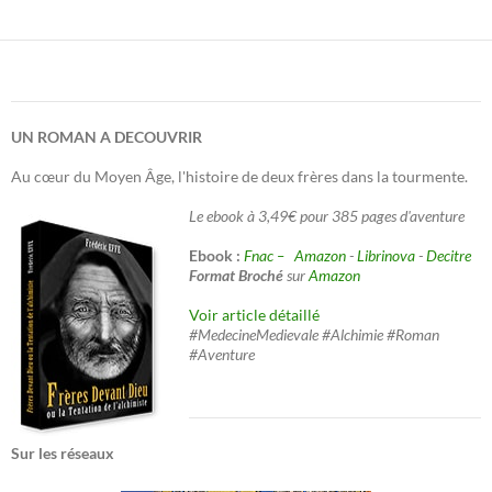
des
articles
UN ROMAN A DECOUVRIR
Au cœur du Moyen Âge, l'histoire de deux frères dans la tourmente.
Le ebook à 3,49€ pour 385 pages d'aventure
Ebook :
Fnac –
Amazon
-
Librinova
-
Decitre
Format Broché
sur
Amazon
Voir article détaillé
#MedecineMedievale #Alchimie #Roman
#Aventure
Sur les réseaux