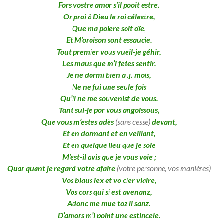
Fors vostre amor s’il pooit estre.
Or proi à Dieu le roi célestre,
Que ma poiere soit oïe,
Et M’oroison sont essaucie.
Tout premier vous vueil-je géhir,
Les maus que m’i fetes sentir.
Je ne dormi bien a .j. mois,
Ne ne fui une seule fois
Qu’il ne me souvenist de vous.
Tant sui-je por vous angoissous,
Que vous m’estes adès
(sans cesse)
devant,
Et en dormant et en veillant,
Et en quelque lieu que je soie
M’est-il avis que je vous voie ;
Quar quant je regard votre afaire
(votre personne, vos manières)
Vos biaus iex et vo cler viaire,
Vos cors qui si est avenanz,
Adonc me mue toz li sanz.
D’amors m’i point une estincele,