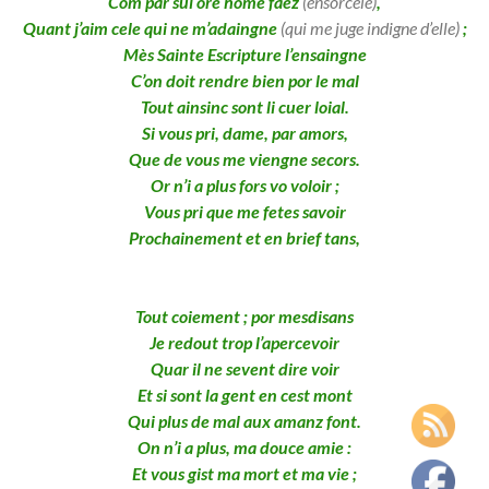
Com par sui ore home faez
(ensorcelé)
,
Quant j’aim cele qui ne m’adaingne
(qui me juge indigne d’elle)
;
Mès Sainte Escripture l’ensaingne
C’on doit rendre bien por le mal
Tout ainsinc sont li cuer loial.
Si vous pri, dame, par amors,
Que de vous me viengne secors.
Or n’i a plus fors vo voloir ;
Vous pri que me fetes savoir
Prochainement et en brief tans,
Tout coiement ; por mesdisans
Je redout trop l’apercevoir
Quar il ne sevent dire voir
Et si sont la gent en cest mont
Qui plus de mal aux amanz font.
On n’i a plus, ma douce amie :
Et vous gist ma mort et ma vie ;