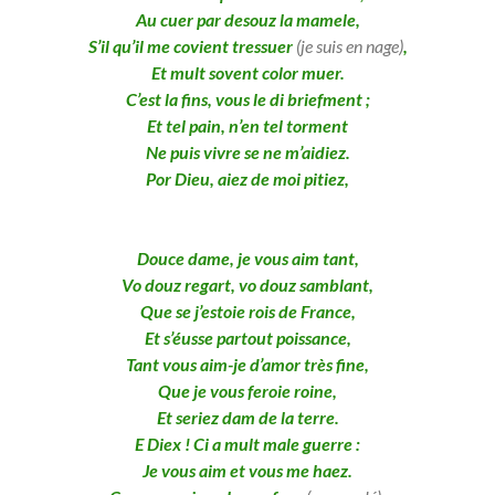
Au cuer par desouz la mamele,
S’il qu’il me covient tressuer
(je suis en nage)
,
Et mult sovent color muer.
C’est la fins, vous le di briefment ;
Et tel pain, n’en tel torment
Ne puis vivre se ne m’aidiez.
Por Dieu, aiez de moi pitiez,
Douce dame, je vous aim tant,
Vo douz regart, vo douz samblant,
Que se j’estoie rois de France,
Et s’éusse partout poissance,
Tant vous aim-je d’amor très fine,
Que je vous feroie roine,
Et seriez dam de la terre.
E Diex ! Ci a mult male guerre :
Je vous aim et vous me haez.