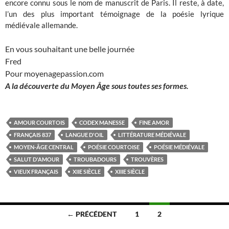
encore connu sous le nom de manuscrit de Paris. Il reste, à date,
l’un des plus important témoignage de la poésie lyrique
médiévale allemande.
En vous souhaitant une belle journée
Fred
Pour moyenagepassion.com
A la découverte du Moyen Âge sous toutes ses formes.
AMOUR COURTOIS
CODEX MANESSE
FINE AMOR
FRANÇAIS 837
LANGUE D'OIL
LITTÉRATURE MÉDIÉVALE
MOYEN-ÂGE CENTRAL
POÉSIE COURTOISE
POÉSIE MÉDIÉVALE
SALUT D'AMOUR
TROUBADOURS
TROUVÈRES
VIEUX FRANÇAIS
XIIE SIÈCLE
XIIIE SIÈCLE
Navigation
← PRÉCÉDENT
1
2