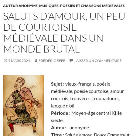
AUTEUR ANONYME
,
MUSIQUES, POÉSIES ET CHANSONS MÉDIÉVALES
SALUTS D’AMOUR, UN PEU
DE COURTOISIE
MÉDIÉVALE DANS UN
MONDE BRUTAL
4 MARS 2024
FRÉDÉRIC EFFE
LAISSER UN COMMENTAIRE
Sujet
: vieux-français, poésie
médiévale, poésie courtoise, amour
courtois, trouvères, troubadours,
langue d’oïl
Période
: Moyen-âge central XIIIe
siècle.
Auteur
: anonyme
Titre
:
Salut d’amour
,
Douce Dame salut